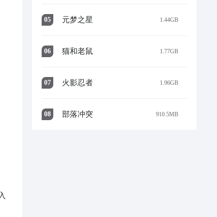
元梦之星
0
5
1.44GB
猫和老鼠
0
6
1.77GB
火影忍者
0
7
1.96GB
部落冲突
0
8
910.5MB
入