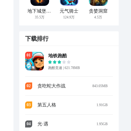
地下城堡2:黑暗觉醒
元气骑士
贪婪洞窟
35.5万
124.9万
4.5万
下载排行
0
1
地铁跑酷
跑酷竞速
|
621.78MB
贪吃蛇大作战
0
2
843.05MB
第五人格
0
3
1.91GB
光·遇
0
4
1.95GB