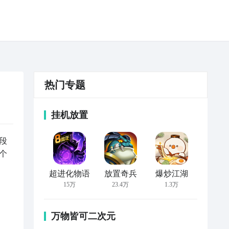
热门专题
挂机放置
段
个
超进化物语
放置奇兵
爆炒江湖
15万
23.4万
1.3万
万物皆可二次元