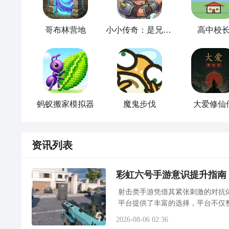
哥布林营地
小小传奇：是兄弟就来砍我
高中校
蚂蚁搬家模拟器
魔鬼步伐
大爱修仙
资讯列表
彩虹六号手游意识提升指南
射击类手游凭借其紧张刺激的对抗
平台提供了丰富的选择，平台不仅
九游平台上线了限时翻卡活动，活动
2026-08-06 02:36