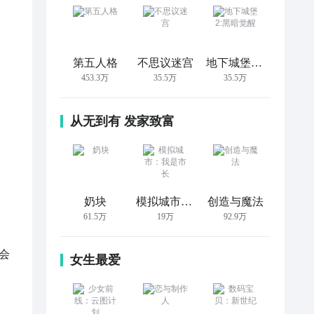
第五人格
不思议迷宫
地下城堡2:黑暗觉醒
453.3万
35.5万
35.5万
从无到有 发家致富
奶块
模拟城市：我是市长
创造与魔法
61.5万
19万
92.9万
会
女生最爱