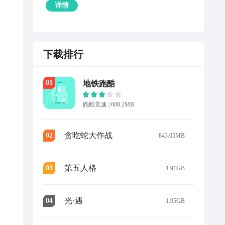
详情
下载排行
0
1
地铁跑酷
跑酷竞速
|
600.2MB
贪吃蛇大作战
0
2
843.05MB
第五人格
0
3
1.91GB
光·遇
0
4
1.95GB