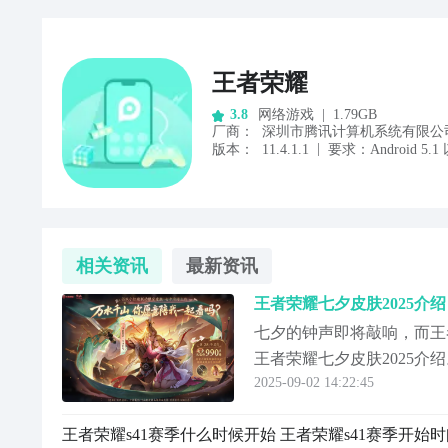
王者荣耀
网络游戏
|
1.79GB
3.8
厂商
：
深圳市腾讯计算机系统有限公
|
版本：
11.4.1.1
要求：
Android
5.1
相关资讯
最新资讯
王者荣耀七夕皮肤2025介
七夕的钟声即将敲响，而王
王者荣耀七夕皮肤2025
2025-09-02 14:22:45
意，既有心动的皮肤福利，
还有公孙离的涂山容容皮肤登
王者荣耀s41赛季什么时候开始 王者荣耀s41赛季开始