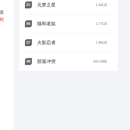
元梦之星
0
5
1.44GB
非
时
猫和老鼠
0
6
1.77GB
火影忍者
0
7
1.96GB
部落冲突
0
8
910.5MB