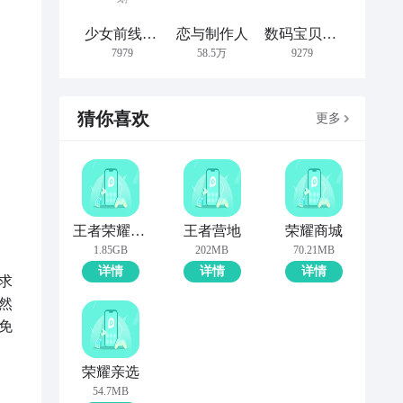
少女前线：云图计划
恋与制作人
数码宝贝：新世纪
7979
58.5万
9279
猜你喜欢
更多
王者荣耀世界
王者营地
荣耀商城
1.85GB
202MB
70.21MB
详情
详情
详情
求
然
免
荣耀亲选
54.7MB