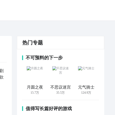
热门专题
不可预料的下一步
剧
款
月圆之夜
不思议迷宫
元气骑士
15.7万
35.5万
124.9万
值得写长篇好评的游戏