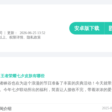
安卓版下载
|
司
更新：
2026-06-25 13:52
以上
、
权限详情
、
隐私政策
绍 王者荣耀七夕皮肤有哪些
者峡谷也在为这个浪漫的节日准备了丰富的庆典活动！今天就带
介绍。今年七夕联动所出的福利，简直让人接收不完，带着浓浓的爱
又有轻松的游戏体验。这里有干将莫邪与狐妖小红娘的浪漫牵手
场。还等什么？抓紧时间，让...
2025-0
时间介绍