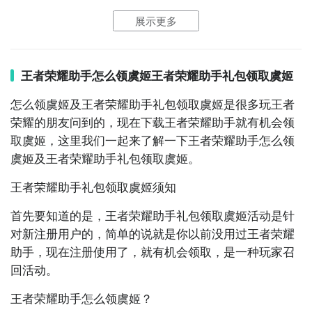
在手机桌面上找到并
点击
翻开王者荣耀帮手APP。这个
展示更多
10. 《游戏秘籍助手》：为玩家提供游戏秘籍、技巧分
APP是专门为玩家供给游戏辅佐功用的东西。
享和实时游戏资讯，让您在游戏中如虎添翼。

第二步：进入个人界面
王者荣耀助手怎么领虞姬王者荣耀助手礼包领取虞姬
以上十款游戏都是中文手机游戏，具有辅助工具、攻
在翻开的主界面中，点击右上角的个人头像。这样就能
略、游戏助手等功能，可以帮助玩家更好地享受游戏乐
怎么领
虞姬
及
王者荣耀
助手
礼包
领取虞姬是很多玩王者
够进入个人界面了。
趣。
荣耀的朋友问到的，现在下载王者荣耀助手就有机会领
第三步：挑选发布动态
取虞姬，这里我们一起来了解一下王者荣耀助手怎么领
虞姬及王者荣耀助手礼包领取虞姬。
在个人界面中，找到并点击“动态”选项。这样就能够进
入到发布动态的页面了。
王者荣耀助手礼包领取虞姬须知
第四步：修改攻略内容
首先要知道的是，王者荣耀助手礼包领取虞姬
活动
是针
对新注册用户的，简单的说就是你以前没用过王者荣耀
在发布动态页面中，你能够修改自己想要共享的攻略内
助手，现在注册使用了，就有机会领取，是一种玩家召
容。能够运用
着重符号
、
斜体着重
、
下划线
等排版方法
回活动。
来使你的攻略愈加明晰明晰。
王者荣耀助手怎么领虞姬？
第五步：提交动态