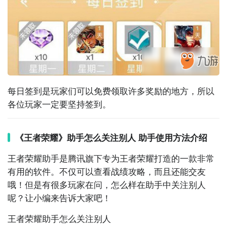
虞姬的内容就了解到这里，希望对大家有帮助，有任何
2、选择大小号管理，玩家把自己常用的角色设置成大
疑问欢迎在文章下方留言。
号，确定一下这个是
微信
还是QQ的，如果是微信的就
再登陆一个QQ账号把它设置成小号，接着拿小号去访
问就不会再留下记录了。
3、大号在青铜以上的可以切换一个青铜小号去看其他
人，青铜小号看别人是不会留下访问记录的，这样对方
每日签到是玩家们可以免费领取许多奖励的地方，所以
就不知道你看过，这个应该是大部分玩家在使用的方
各位玩家一定要坚持签到。
法。
《王者荣耀》助手怎么关注别人 助手使用方法介绍
王者荣耀
助手
是
腾讯
旗下专为王者荣耀打造的一款非常
有用的
软件
。不仅可以查看战绩攻略，而且还能交友
哦！但是有很多玩家在问，怎么样在助手中关注别人
呢？让小编来告诉大家吧！
王者荣耀助手怎么关注别人