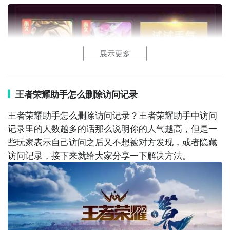
修改完攻略内容后，点击提交
按钮
即可将你的攻略发布
出去。其他玩家就能够在王者荣耀帮手中看到你的攻略
了。
展示更多
经过王者荣耀帮手发布攻略是一种方便快捷的方法，让
你能够与其他玩家共享自己的游戏心得和经历。记住以
上五个过程，相信你也能轻松地发布出归于自己的攻
王者荣耀助手怎么删除访问记录
略！
王者荣耀助手怎么删除访问记录？王者荣耀助手中访问
“共享攻略，共同进步！”
记录里的人数越多的话那么说明你的人气越高，但是一
些玩家表示自己访问之后又不想被对方发现，或者隐藏
翻开王者荣耀帮手
访问记录，接下来就给大家分享一下解决方法。
进入个人界面
挑选发布动态
修改攻略内容
3、幸运连连抽，可获得
皮肤
、碎片以及
钻石
。
提交动态
以上便是运用王者荣耀帮手发布攻略的简略过程，期望
对我们有所协助！加油成为真实的游戏高手吧！