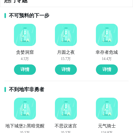
热门专题
不可预料的下一步
贪婪洞窟
月圆之夜
幸存者危城
4.5万
15.7万
14.4万
详情
详情
详情
不到地牢非勇者
地下城堡2:黑暗觉醒
不思议迷宫
元气骑士
35.5万
35.5万
124.9万