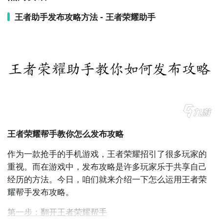
4. 《玩家助手》：为玩家提供实时游戏资讯、攻略分
王者助手发布攻略方法 - 王者荣耀助手
享、装备推荐等功能，助您在游戏中取得优势。

5. 《游戏专家助手》：为玩家提供多款游戏的攻略、技
巧和实时战绩查询，帮助您成为游戏中的专家。

6. 《游戏攻略助手》：提供各类游戏攻略和心得分享，
让您轻松掌握游戏要领，成为顶级玩家。

7. 《游戏工具大全》：集合了各种游戏辅助工具，包括
王者荣耀
帮手教你怎么发布攻略
自动连点、虚拟摇杆等，帮助您畅享游戏乐趣。

作为一款抢手的
手机游戏
，王者荣耀招引了很多玩家的
8. 《游戏达人助手》：为玩家提供游戏攻略、实时战绩
重视。而在游戏中，发布攻略是许多玩家乐于共享自己
查询、游戏资讯等功能，助您成为游戏中的达人。

经历的方法。今日，咱们就来介绍一下怎么运用王者荣
耀帮手发布攻略。
9. 《游戏指南大全》：提供各类游戏的详细攻略和技巧
指南，助您轻松驾驭各类游戏。

第一步：翻开王者荣耀帮手