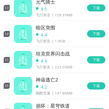
元气骑士
下载
13
4.5
飞行射击
729.37MB
暗区突围
下载
14
4.4
飞行射击
1.9GB
坦克世界闪击战
下载
15
4.4
飞行射击
223.03MB
神庙逃亡2
下载
16
4.2
跑酷竞速
147.86MB
崩坏：星穹铁道