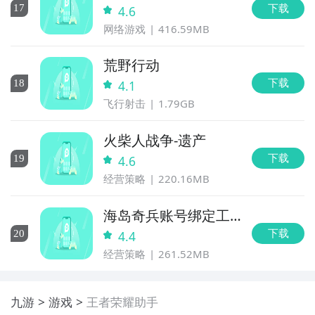
下载
17
4.6
网络游戏
416.59MB
荒野行动
下载
18
4.1
飞行射击
1.79GB
火柴人战争-遗产
下载
19
4.6
经营策略
220.16MB
海岛奇兵账号绑定工
具
下载
20
4.4
经营策略
261.52MB
九游
游戏
王者荣耀助手