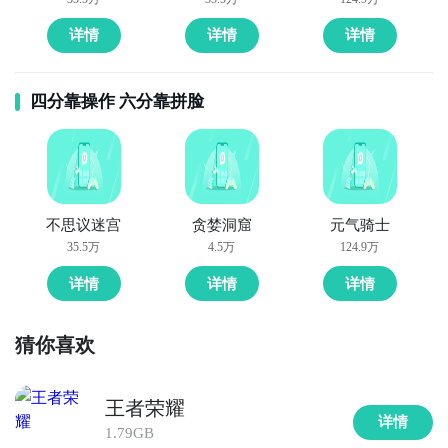
详情
详情
详情
四分靠操作 六分靠拼脸
不思议迷宫
贪婪洞窟
元气骑士
35.5万
4.5万
124.9万
详情
详情
详情
猜你喜欢
王者荣耀
详情
1.79GB