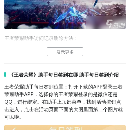
王者荣耀
助手
访问记录删除方法：
直接删除访问记录是不可以的，但是可以隐藏访问记
展示更多
录：
1、点击左上角的头像，最下面有个切换游戏
角色
。
《王者荣耀》助手每日签到在哪 助手每日签到介绍
王者荣耀
助手
每日签到位置：打开下载的APP登录王者
荣耀助手APP，选择你的王者荣耀登录的是
微信
还是
QQ，进行绑定。在助手上顶部菜单，找到
活动
按钮
点
目前安卓用户和iOS用户都可以参与了，大家快来试试
击
进入，点击在活动页面下面的大图里面第二个
图片
就
手气吧。
可以啦。
关于王者荣耀助手怎么领虞姬及王者荣耀助手礼包领取