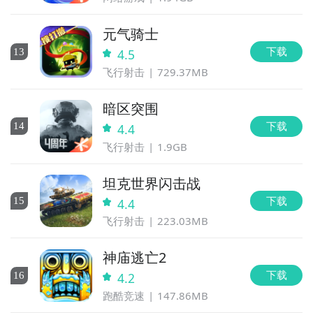
答。
元气骑士
直播陪你玩
下载
13
4.5
立即下载
飞行射击
729.37MB
暗区突围
下载
14
4.4
飞行射击
1.9GB
坦克世界闪击战
下载
15
4.4
飞行射击
223.03MB
神庙逃亡2
下载
16
4.2
跑酷竞速
147.86MB