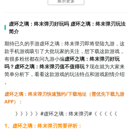
展示更多
点击
进入九游门户
，搜索虚环之璃：终末弹刃，进入之
后你会看到一个下载按钮，分别是
【高速下载】
和
【下
载】
，高速下载可以更加节省下载时间和流量，能够很
虚环之璃：终末弹刃好玩吗 虚环之璃：终末弹刃玩法
好的解决下载耗时长的问题。
如图所示：
简介
期待已久的手游虚环之璃：终末弹刃即将登陆九游，这
款手机游戏吸引了大批玩家的关注，想下载这款游戏，
有很多粉丝都在问九游小编
虚环之璃：终末弹刃好玩
吗？虚环之璃：终末弹刃值不值得玩？
现在就为大家来
简单分析下，看看这款游戏的玩法特点和游戏剧情介绍
。
虚环之璃：终末弹刃快速预约/下载地址（需优先下载九游
APP）：
》》》》》#虚环之璃：终末弹刃#《《《《《
1、虚环之璃：终末弹刃简要评析：