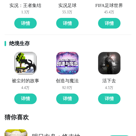
实况：王者集结
实况足球
FIFA足球世界
1.3万
55.3万
45.4万
详情
详情
详情
绝境生存
被尘封的故事
创造与魔法
活下去
4.4万
92.9万
4.5万
详情
详情
详情
虚环之璃：终末弹刃什么时候公测？公测
时间提前预
知，有三大方法，下边就让九游独家来为您揭秘吧！
猜你喜欢
方法一： 关注九游虚环之璃：终末弹刃大事件