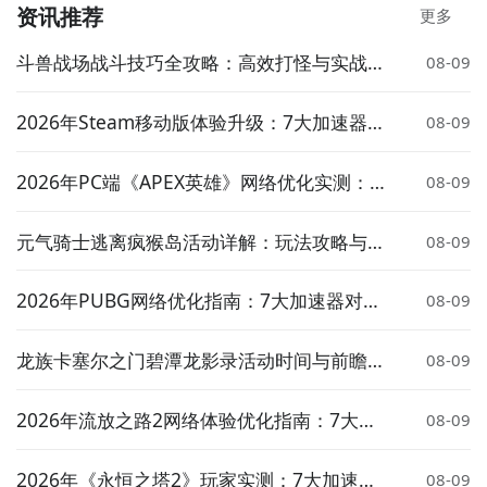
资讯推荐
更多
斗兽战场战斗技巧全攻略：高效打怪与实战策
08-09
略详解
2026年Steam移动版体验升级：7大加速器对
08-09
比实测与低延迟方案推荐
方法二： 下载九游APP，订阅虚环之璃：终末弹刃的开
2026年PC端《APEX英雄》网络优化实测：7
08-09
测提醒
大加速器对比与低延迟方案推荐
步骤1：
点击下载九游APP；
元气骑士逃离疯猴岛活动详解：玩法攻略与奖
08-09
励介绍
步骤2：
进入APP搜索“虚环之璃：终末弹刃”，订阅后可
2026年PUBG网络优化指南：7大加速器对比
08-09
及时接受活动,礼包,开测和开放下载的提醒；
实测与低延迟选择策略
龙族卡塞尔之门碧潭龙影录活动时间与前瞻介
08-09
九游APP
绍
玩新游 上九游
2026年流放之路2网络体验优化指南：7大加
08-09
速器实测对比与低延迟方案推荐
2026年《永恒之塔2》玩家实测：7大加速器
08-09