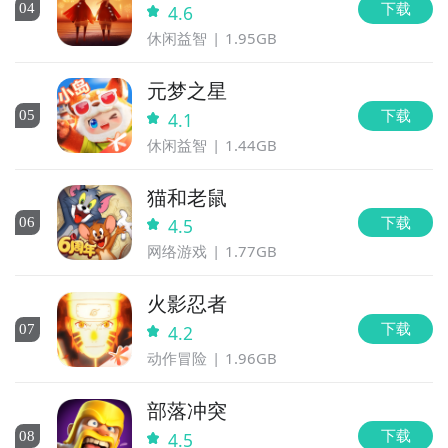
下载
0
4
4.6
休闲益智
1.95GB
元梦之星
全球好
下载
0
5
4.1
休闲益智
1.44GB
猫和老鼠
下载
0
6
4.5
网络游戏
1.77GB
游抢先下
火影忍者
官方
下载
0
7
4.2
动作冒险
1.96GB
部落冲突
下载
0
8
4.5
福利礼包免费领