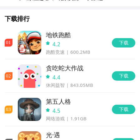
对比与低延迟优化指南
下载排行
全球好
地铁跑酷
下载
0
1
4.2
通过上面的游戏介绍和图片，可能大家对虚环之璃：终
跑酷竞速
600.2MB
末弹刃有大致的了解了，不过这么游戏要怎么样才能抢
先体验到呢？不用担心，目前九游客户端已经开通了测
贪吃蛇大作战
试提醒了，通过在九游APP中搜索“虚环之璃：终末弹
下载
0
2
4.4
刃”，点击右边的【订阅】或者是【开测提醒】，订阅游
休闲益智
843.05MB
戏就不会错过最先的下载机会了咯！
游抢先下
第五人格
九游APP
下载
0
3
4.5
玩新游 上九游
网络游戏
1.91GB
光·遇
福利礼包免费领