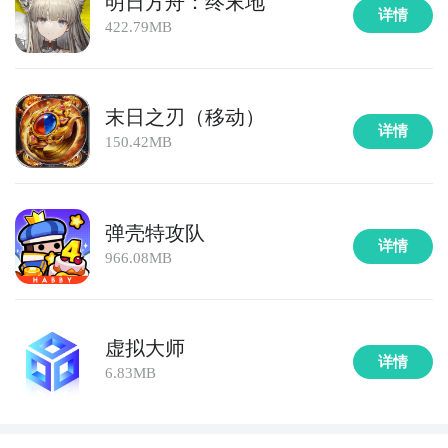
明日方舟：终末地
步骤1：
百度搜索
“
九游虚环之璃：终末弹刃
”
专区
；
详情
422.79MB
步骤2：
关注大事件列表，每次虚环之璃：终末弹刃测试
的时间都会最新发布，这是九游独家的哦；
末日之刃（移动）
详情
150.42MB
弹壳特攻队
详情
966.08MB
虚拟大师
详情
6.83MB