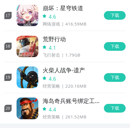
崩坏：星穹铁道
下载
17
4.6
网络游戏
416.59MB
荒野行动
下载
18
4.1
飞行射击
1.79GB
火柴人战争-遗产
下载
19
4.6
经营策略
220.16MB
海岛奇兵账号绑定工
具
下载
20
4.4
经营策略
261.52MB