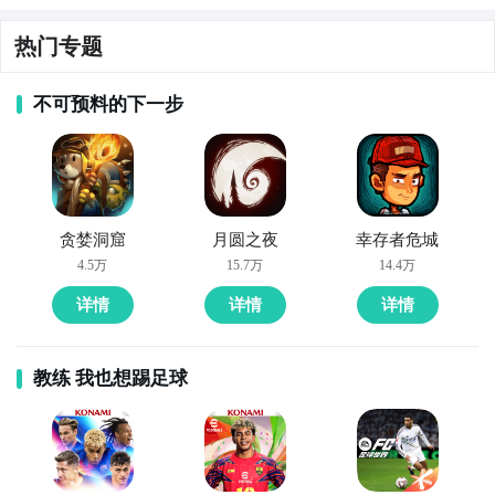
璃：伪人
之终末
安保亭
热门专题
不可预料的下一步
好了，小编为大家大家提供了这两种教程是下载虚环之
璃：终末弹刃最为直接方法哦，不知道大家有没有清楚
的知道呢？想要了解更多精彩内容，不妨多多关注
九游
虚环之璃：终末弹刃
贪婪洞窟
月圆之夜
幸存者危城
4.5万
15.7万
14.4万
详情
详情
详情
教练 我也想踢足球