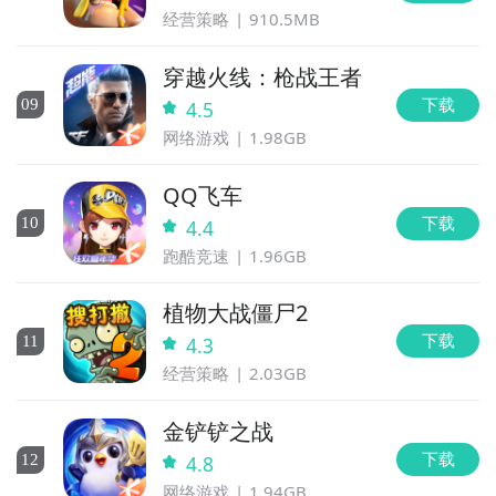
经营策略
910.5MB
直播陪你玩
穿越火线：枪战王者
立即下载
下载
0
9
4.5
方法三： 查看九游开测表
网络游戏
1.98GB
步骤1：
在九游开测表中玩家们可以看到当天所有进行开
QQ飞车
测的手机游戏，以及最近十天即将进行测试的游戏，有
具体的测试时间以及测试阶段介绍，玩家们可以在这里
下载
10
4.4
查找虚环之璃：终末弹刃的相关公测时间信息!
跑酷竞速
1.96GB
步骤2：
访问地址>>>
手游开测表地址
植物大战僵尸2
好了，虚环之璃：终末弹刃公测时间的关注方法就讲到
下载
11
4.3
官方
这里，各位玩家是否都已经掌握好以上三种技巧了呢，
经营策略
2.03GB
随时随地关注虚环之璃：终末弹刃什么时候开测，什么
时候开放下载，什么时候公测等信息，还有一个办法就
金铲铲之战
是留意九游虚环之璃：终末弹刃专区的每日更新，欢迎
下载
12
4.8
大家积极参与讨论和提问题，我们会第一时间为您解
网络游戏
1.94GB