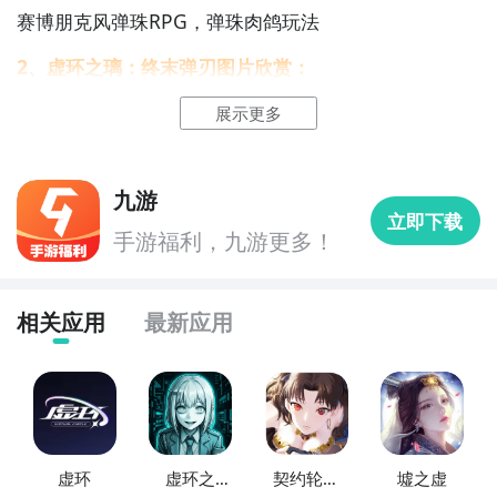
赛博朋克风弹珠RPG，弹珠肉鸽玩法
2、虚环之璃：终末弹刃图片欣赏：
展示更多
2
九游客户端
九游
最直接的方法就是到九游APP进行下载，九游APP提供
立即下载
手游福利，九游更多！
海量的精品游戏下载
，
在九游客户端搜索栏中输入虚环之璃：终末弹刃进行搜
索，点击进入到游戏专区中，如图所示：如图所示，这
相关应用
最新应用
样你就不用四处寻求游戏下载包，简简单单的两步你就
可以安装了，同时​还有大量的安卓手机游戏攻略。
九游APP下载
【高速下载】
虚环
虚环之
契约轮回
墟之虚