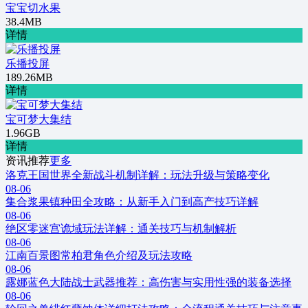
宝宝切水果
38.4MB
详情
乐播投屏
189.26MB
详情
宝可梦大集结
1.96GB
详情
资讯推荐
更多
洛克王国世界全新战斗机制详解：玩法升级与策略变化
08-06
集合浆果镇种田全攻略：从新手入门到高产技巧详解
08-06
绝区零迷宫诡域玩法详解：通关技巧与机制解析
08-06
江南百景图常柏君角色介绍及玩法攻略
08-06
露娜蓝色大陆战士武器推荐：高伤害与实用性强的装备选择
08-06