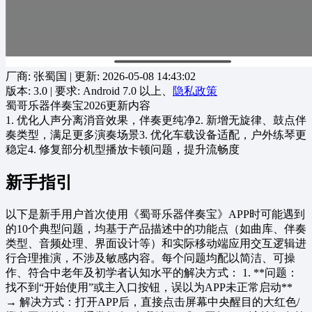
厂商: 张蜀国
| 更新:
2026-05-08 14:43:02
版本:
3.0
| 要求:
Android 7.0 以上、
隐私政策
蜀哥乐器伴奏宝2026更新内容
1. 优化人声分离消音效果，伴奏更纯净2. 新增无旋律、鼓点伴
奏类型，满足更多演奏场景3. 优化车载设备适配，户外练琴更
稳定4. 修复部分机型播放卡顿问题，提升流畅度
新手指引
以下是新手用户首次使用《蜀哥乐器伴奏宝》APP时可能遇到
的10个典型问题，均基于产品描述中的功能点（如曲库、伴奏
类型、音频处理、界面设计等）和实际移动端应用交互逻辑进
行合理推演，不涉及敏感内容。每个问题均配以简洁、可操
作、符合中老年及初学者认知水平的解决方式： 1. **问题：
找不到“开始使用”或主入口按钮，误以为APP未正常启动**
→ 解决方式：打开APP后，直接点击屏幕中央醒目的大红色/