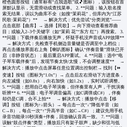
橙色圆形按钮（通常标有“点我选歌”或🎵图标），该按钮在首
屏默认显示，无需滑动或查找菜单。 2. **问题：输入歌名搜
索无结果，误以为曲库不全（如搜“茉莉花”，但库内为“江苏
民歌·茉莉花”）** → 解决方式：优先尝试“分类浏览”——
点击底部【曲库】→ 选择【民歌】→ 向下滑动查看推荐曲
目；或输入2–3个关键字（如“茉莉 花”“东方 红”）再搜索。 3.
**问题：下载伴奏后播放无声，怀疑手机没声音或APP故障**
→ 解决方式：先检查手机侧边音量键是否调至中上档位；
再点击播放界面右上角【喇叭图标】确认“伴奏音量”滑块已开
启（非静音状态）；最后重启APP重试。 4. **问题：选中“电
子琴车载伴奏”后，发现节奏太快/太慢，不会调整速度** →
解决方式：播放中点击屏幕任意位置调出控制栏→ 找到【⏩️
变速】按钮（图标为“1.0x”）→ 点击后左右滑动下方进度条，
向左减慢（如0.8x），向右加快（如1.2x），实时试听调整。
5. **问题：想用自己电子琴演奏，但伴奏里有人声，干扰演奏
听辨** 6. **问题：电子琴调音偏高（如C调弹成C#），伴奏
却仍是C调，合不上拍** → 解决方式：播放中点击【移
调】按钮（图标为↑↓箭头）→ 每点击一次“↓”降低半音（如
C→B），每点一次“↑”升高半音（如C→C#）；建议先用手机
录音功能录10秒演奏+伴奏，回放确认音高一致。 7. **问题：
误触“鼓点伴奏”类型，播放后只有架子鼓声，缺少和弦与低