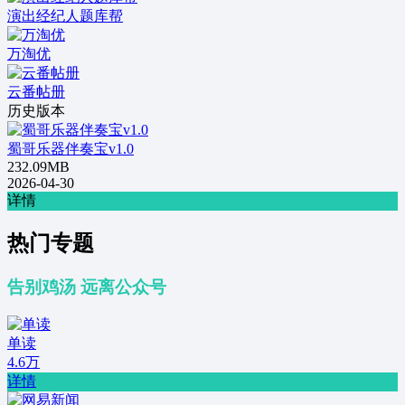
演出经纪人题库帮
万淘优
云番帖册
历史版本
蜀哥乐器伴奏宝v1.0
232.09MB
2026-04-30
详情
热门专题
告别鸡汤 远离公众号
单读
4.6万
详情