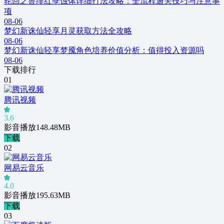
轮回之兽绯红孽蚀体详细打法攻略：全流程通关技巧与注意事
项
08-06
梦幻新诛仙轻享月灵获取方法全攻略
08-06
梦幻新诛仙轻享梦魇角色培养价值分析：值得投入资源吗
08-06
下载排行
0
1
腾讯视频
3.6
影音播放
148.48MB
下载
0
2
网易云音乐
4.0
影音播放
195.63MB
下载
0
3