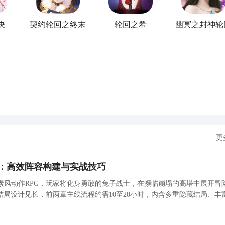
决
契约轮回之终末
轮回之希
幽冥之封神轮
更
：高效阵容构建与实战技巧
素风动作RPG，玩家将化身勇敢的兔子战士，在濒临崩塌的高塔中展开冒
局设计见长，前两章主线流程约需10至20小时，内含多重隐藏结局、丰
偏好的玩家提供深度体验。本文聚焦于游戏中人气极高、上手友好的“行