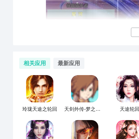
相关应用
最新应用
玲珑天途之轮回
天剑外传-梦之轮回
天途轮