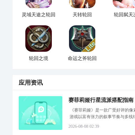
灵域天途之轮回
天转轮回
轮回弑天
轮回之境
命运之斧轮回
应用资讯
赛菲莉娅行星流派搭配指南
《赛菲莉娅》是一款广受好评的像
游戏以富有张力的叙事节奏与多线结
线任务及差异化玩法体系，为不同
2026-08-08 02:39