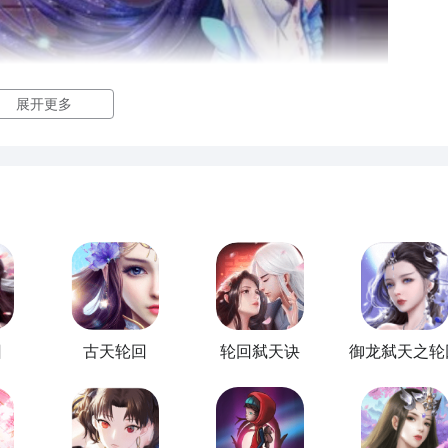
展开更多
回
古天轮回
轮回弑天诀
御龙弑天之轮