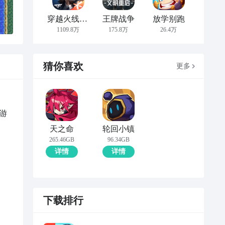
穿越火线：枪战王者
王牌战争
放学别跑
1109.8万
175.8万
26.4万
猜你喜欢
更多
游
。
天之命
轮回小镇
265.46GB
96.34GB
详情
详情
下载排行