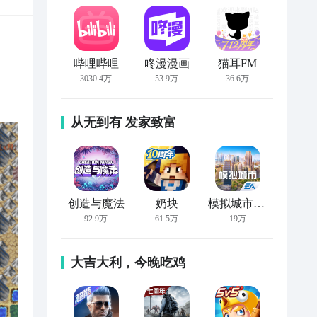
哔哩哔哩
咚漫漫画
猫耳FM
3030.4万
53.9万
36.6万
从无到有 发家致富
创造与魔法
奶块
模拟城市：我是市长
92.9万
61.5万
19万
大吉大利，今晚吃鸡