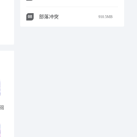
部落冲突
0
8
910.5MB
回