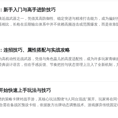
：新手入门与高手进阶技巧
典近战武器之一，凭借其高防御性、稳定突进与精准打击能力，成为偏好
器相比，长枪在后期输出体系中并不依赖高频连击或范围爆发，而是依靠
分明的突刺动作链与时机严谨的横扫衔接，构建出独特的“攻防一体”战斗逻辑。 长枪核心机制解析
：连招技巧、属性搭配与实战攻略
为高机动性近战武器，凭借与角色蕊儿的高度适配性，成为许多玩家青睐
经典设计语言，但在手感反馈、节奏把控与状态管理上注入了全新机制，
在连段流畅度与爆发节奏方面展现出独特优势。 蕊儿+双剑：速度与连击的协同体系 在实战中，
开始快速上手玩法与技巧
的策略卡牌对战手游，其核心玩法围绕“8人同台混战”展开。玩家将在同
回合需在备战区预设卡组，依据敌方出牌动态调整战术。游戏摒弃传统固定
配合妖怪、神仙、地府、龙宫、仙庭五大阵营体系，形成独特的克制关系