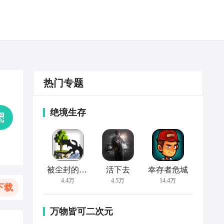
热门专题
绝境生存
被尘封的故事
活下去
幸存者危城
4.4万
4.5万
14.4万
下载
万物皆可二次元