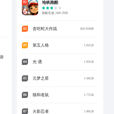
0
1
地铁跑酷
跑酷竞速
|
600.2MB
贪吃蛇大作战
0
2
843.05MB
第五人格
0
3
1.91GB
游
光·遇
0
4
1.95GB
。
元梦之星
0
5
1.44GB
猫和老鼠
0
6
1.77GB
火影忍者
0
7
1.96GB