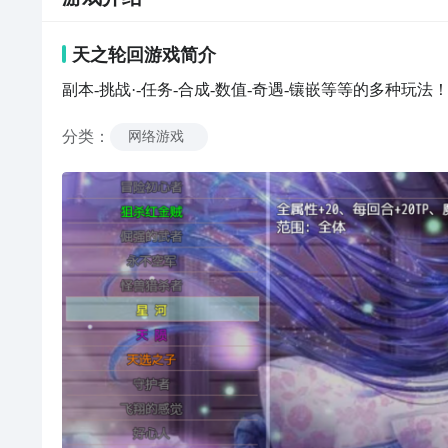
天之轮回
游戏
简介
副本-挑战·-任务-合成-数值-奇遇-镶嵌等等的多种玩法
分类
：
网络游戏