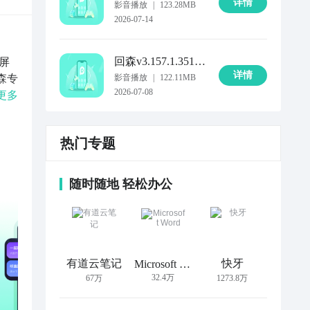
详情
影音播放
|
123.28MB
2026-07-14
回森
v3.157.1.351447
屏
详情
森专
影音播放
|
122.11MB
2026-07-08
歌房
更多
不打
弹
热门专题
随时随地 轻松办公
有道云笔记
快牙
Microsoft Word
32.4万
67万
1273.8万