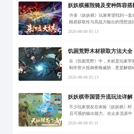
妖妖棋摧毁骑及变种阵容搭
许多《妖妖棋》玩家希望找到一套
顾易获取性与高战力输出的理想选
游戏性价比，建议通过九游APP
2026-08-08 05:13
饥困荒野木材获取方法大全
在《饥困荒野》中，木材是玩家早
制作营火抵御夜晚威胁，更是解锁
材获取路径缺乏系统了解，本篇将
2026-08-08 05:13
妖妖棋帝国晋升流玩法详解
不少玩家朋友在体验《妖妖棋》时
且可观的输出能力。在众多流派中
2026-08-08 05:11