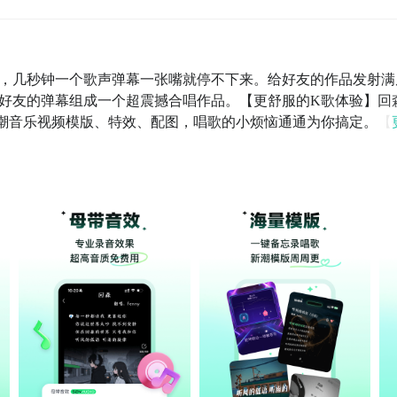
，几秒钟一个歌声弹幕一张嘴就停不下来。给好友的作品发射满
好友的弹幕组成一个超震撼合唱作品。【更舒服的K歌体验】回
潮音乐视频模版、特效、配图，唱歌的小烦恼通通为你搞定。【
由麦，你想要的功能这里都有。但是更重要的，这是一个24小时
交小群组，加入天团可以遇到一群志同道合的新朋友，大家互唱
活动赢取荣誉和奖励，比如天团PK赛、天团音乐节等。