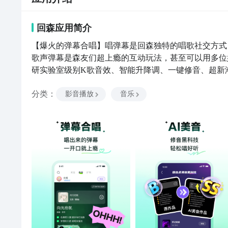
回森
应用
简介
【爆火的弹幕合唱】唱弹幕是回森独特的唱歌社交方式
歌声弹幕是森友们超上瘾的互动玩法，甚至可以用多位
研实验室级别K歌音效、智能升降调、一键修音、超新
陪伴不打烊】或嗨唱、或畅聊，抢唱、点唱、PK、自
分类
：
烊的陪伴空间。【与懂你的人相聚】天团是森友们的社
影音播放
音乐
幕、互送礼物、一起泡歌房……还可以参加丰富的天团