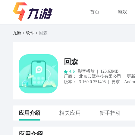
首页
游戏
九游
软件
回森
回森
影音播放
|
123.63MB
4.6
|
厂商
：
北京云掣科技有限公司
更
|
版本：
3.160.0.351495
要求：
Andr
应用
介绍
相关应用
新手指引
应用
介绍