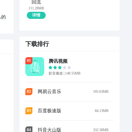
回流
111.28MB
详情
己的
下载排行
0
1
腾讯视频
影音播放
|
148.55MB
网易云音乐
0
2
195.63MB
百度极速版
0
3
84.13MB
抖音火山版
0
4
332.58MB