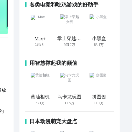
各类电竞和吃鸡游戏的好助手
掌上穿越火线
小黑盒
Max+
18.9万
295.2万
83.1万
用智慧撑起我的颜值
播放
黄油相机
马卡龙玩图
拼图酱
73.1万
11.5万
11.7万
的
日本动漫萌宠大盘点