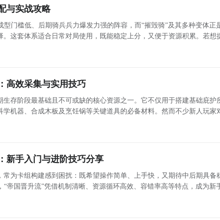
配与实战攻略
成型门槛低、后期骑兵兵力爆发力强的阵容，而“摧毁骑”及其多种变体正
择。这套体系适合日常对局使用，既能稳定上分，又便于资源积累。若想
领取各类专属福利——作为国内主流手游平台之一，九游提供丰富的新手礼
限
：高效采集与实用技巧
期生存阶段最基础且不可或缺的核心资源之一。它不仅用于搭建基础庇护
科学机器、合成木板及烹饪锅等关键道具的必备材料。然而不少新人玩家
从采集方式、工具制作、高效技巧三个维度，全面解析木材的稳定获取策
一、基
：新手入门与进阶技巧分享
，常为卡组构建感到困扰：既希望操作简单、上手快，又期待中后期具备
，“帝国晋升流”凭借机制清晰、资源循环高效、容错率高等特点，成为新
进阶玩家都青睐的主流构筑之一。 帝国晋升流核心机制解析 该体系围绕“皇恩”资源展开，以士兵晋升为