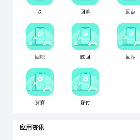
森
回聊
回点
回転
睐回
回拍
贾森
森付
应用资讯