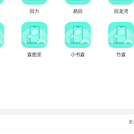
回力
易回
回龙湾
森图里
小书森
竹森
更