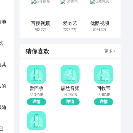
。
随地
百搜视频
爱奇艺
优酷视频
702.7万
7278.7万
6974.3万
选
猜你喜欢
更多
与其
己的
爱回收
森然音频
回收宝
65.34MB
14.98MB
48.48MB
详情
详情
详情
以随
己