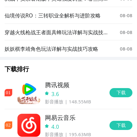
被增强或削弱？
仙境传说RO：三转职业全解析与进阶攻略
08-08
穿越火线枪战王者面具蜂玩法详解与实战技巧
08-08
分享
妖妖棋李靖角色玩法详解与实战技巧攻略
08-08
下载排行
腾讯视频
下载
0
1
3.6
影音播放
148.55MB
网易云音乐
下载
0
2
4.0
影音播放
195.63MB