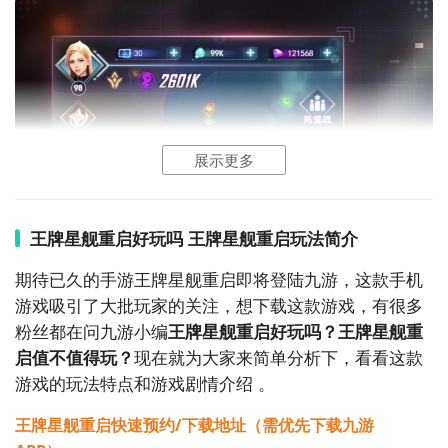
游戏中的一些
星际
战队的任务除了开拓疆土，并且的话
要去收集各种值钱资源来发展舰队和人类世界；
玩家们的整体的决策都是非常的重要的，也是有着很多
的极强的可玩性。
展示更多
王牌星舰重启好玩吗 王牌星舰重启玩法简介
期待已久的手游王牌星舰重启即将登陆九游，这款手机
游戏吸引了大批玩家的关注，想下载这款游戏，有很多
粉丝都在问九游小编
王牌星舰重启好玩吗？王牌星舰重
启值不值得玩？
现在就为大家来简单分析下，看看这款
游戏的玩法特点和游戏剧情介绍 。
王牌星舰重启快速预约/下载地址（需优先下载九游