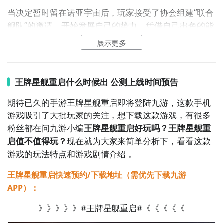
当决定暂时留在诺亚宇宙后，玩家接受了协会组建“联合
舰队”的邀请，开始发展自己的势力。凭借自己出色的能
力和人格魅力吸引了数十位舰长的青睐，至此，拉开了
展示更多
玩家在宇宙
冒险
生活的新篇章……
王牌星舰重启什么时候出 公测上线时间预告
期待已久的手游王牌星舰重启即将登陆九游，这款手机
游戏吸引了大批玩家的关注，想下载这款游戏，有很多
粉丝都在问九游小编
王牌星舰重启好玩吗？王牌星舰重
启值不值得玩？
现在就为大家来简单分析下，看看这款
游戏的玩法特点和游戏剧情介绍 。
王牌星舰重启快速预约/下载地址（需优先下载九游
APP）：
整个宇宙浩瀚无比的游戏世界将是非常的重要的，我们
》》》》》#王牌星舰重启#《《《《《
的玩家其实也是能够去潜藏的资源更是数之不尽用之不
竭；