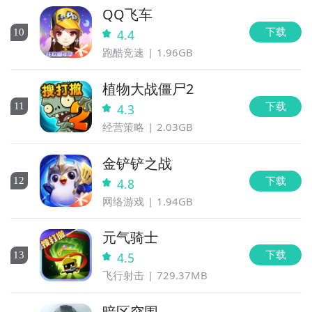
QQ飞车
下载
10
4.4
跑酷竞速
1.96GB
植物大战僵尸2
下载
11
4.3
经营策略
2.03GB
金铲铲之战
下载
12
4.8
网络游戏
1.94GB
元气骑士
下载
13
4.5
飞行射击
729.37MB
暗区突围