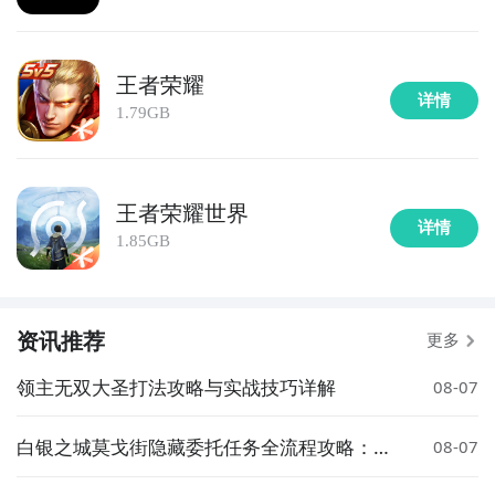
营，参与星系的资源采集，一起组建联合舰队抵抗虫族
侵略；还有更多精彩PVE/PVP玩法等待指挥官们探索体
验！【休闲自动巡航，探索未知宇宙】放置探索各大星
王者荣耀
球，自动宇宙巡航，离开游戏也能获得丰厚挂机奖励；
详情
1.79GB
经典飞机大战小游戏玩法，长按巡航星舰即可体验！
【组建王牌舰队，搭配超强技能】可招募数十架酷炫驱
逐舰、巡洋舰和护卫舰，丰富的养成系统，上阵指定星
王者荣耀世界
舰还能触发多层技能联动效果；合理布阵，探索宇宙更
详情
1.85GB
轻松！【执行宇宙军务，保卫人类家园】大地图阵营
战，驱逐虫族，采集掠夺，矿脉秘境等诸多宇宙军务，
完成即可获得大量资源，抵御虫族侵袭，彰显宇宙势
力。【开启星港探险，体验更多玩法】通过竞技会馆等
资讯推荐
更多
玩法检验舰队实力，进行特性试炼；更有Roguelike虫
领主无双大圣打法攻略与实战技巧详解
08-07
洞冒险，解锁神秘特技事务官，助力打造最强舰队！
2、王牌星舰重启图片欣赏：
白银之城莫戈街隐藏委托任务全流程攻略：触
08-07
发条件、完成步骤与奖励详解