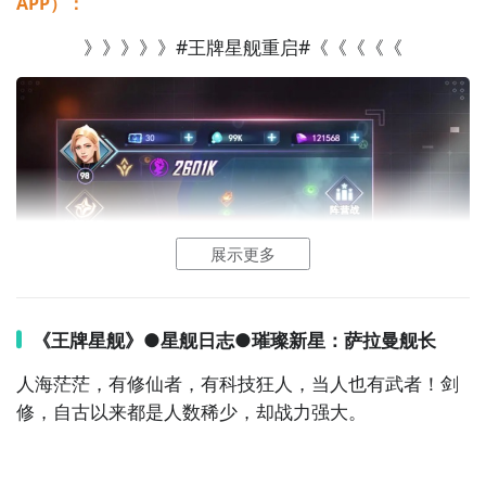
APP）：
》》》》》#王牌星舰重启#《《《《《
展示更多
《王牌星舰》●星舰日志●璀璨新星：萨拉曼舰长
人海茫茫，有
修仙
者，有
科技
狂人，当人也有武者！剑
修，自古以来都是人数稀少，却战力强大。