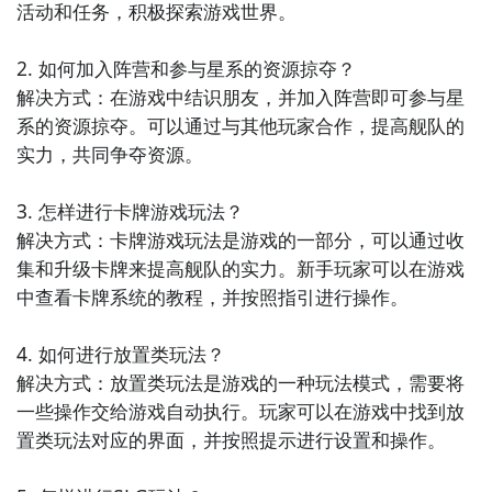
活动和任务，积极探索游戏世界。

萨拉曼，这位拥有多林血统的异族剑士。萨拉曼的体内
流着多林与克里曼的两种血液，她崇敬强者，但在以武
2. 如何加入阵营和参与星系的资源掠夺？

装力量为主的克里曼
帝国
，她所擅长的双刃显然是个突
解决方式：在游戏中结识朋友，并加入阵营即可参与星
兀的存在，直至一次意外，她遇见了蕾伊，那没有丝毫
系的资源掠夺。可以通过与其他玩家合作，提高舰队的
赘感的的剑技令她痴迷，那一刻她明白了，这就是她的
实力，共同争夺资源。

目标。
3. 怎样进行卡牌游戏玩法？

解决方式：卡牌游戏玩法是游戏的一部分，可以通过收
集和升级卡牌来提高舰队的实力。新手玩家可以在游戏
中查看卡牌系统的教程，并按照指引进行操作。

4. 如何进行放置类玩法？

解决方式：放置类玩法是游戏的一种玩法模式，需要将
一些操作交给游戏自动执行。玩家可以在游戏中找到放
置类玩法对应的界面，并按照提示进行设置和操作。
