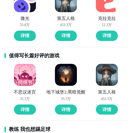
微光
第五人格
克拉克拉
53.8万
453.3万
12.3万
详情
详情
详情
值得写长篇好评的游戏
1、王牌星舰重启简要评析：
《王牌星舰:重启》是一款以宇宙科幻为题材的挂机类美
漫星战手游，游戏包含卡牌、放置、SLG、Roguelike
等多元玩法。在诺亚宇宙，玩家作为指挥官可以通过巡
不思议迷宫
地下城堡2:黑暗觉醒
第五人格
航、任务、虫洞等获取强力的星舰、装备、事务官等，
35.5万
35.5万
453.3万
以此来逐渐增强舰队的实力；也可以结识朋友，加入阵
详情
详情
详情
营，参与星系的资源采集，一起组建联合舰队抵抗虫族
侵略；还有更多精彩PVE/PVP玩法等待指挥官们探索体
教练 我也想踢足球
验！【休闲自动巡航，探索未知宇宙】放置探索各大星