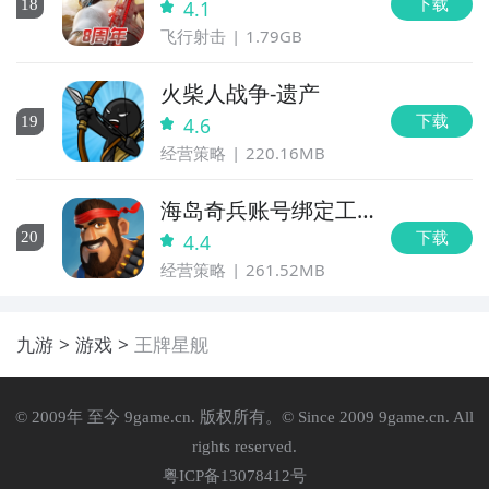
下载
18
4.1
飞行射击
1.79GB
火柴人战争-遗产
下载
19
4.6
经营策略
220.16MB
海岛奇兵账号绑定工
具
下载
20
4.4
经营策略
261.52MB
九游
游戏
王牌星舰
© 2009年 至今 9game.cn. 版权所有。© Since 2009 9game.cn. All
rights reserved.
粤ICP备13078412号