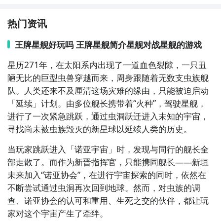
热门资讯
王牌星舰好玩吗 王牌星舰简介星舰对战星舰的游戏
星历271年，在太阳系内出现了一道血色裂隙，一只丑
陋无比的巨型虫兽
穿越
而来，周身跟随着无数支虫族舰
队。人类还来不及厘清这场灾难的缘由，只能被迫启动
「延续」计划。由多位舰长携带着“火种”，驾驶星舰，
进行了一次紧急
跳跃
，通过虫洞跃迁进入未知的宇宙，
寻找尚未被虫族毁灭的新
星球
以延续人类的历史。
当玩家跳跃进入「诺亚宇宙」时，发现与同行的舰长全
部走散了。而作为新晋指挥官，只能携同舰长——新垣
未来加入“诺亚协会”，在进行宇宙探索的同时，依然在
不断尝试通过虫洞再次回到地球。然而，对虫族的调
查、诺亚协会的认可和重用、生死之交的伙伴，都让玩
家对这个宇宙产生了牵绊。