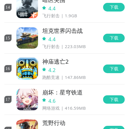
下载
14
4.4
飞行射击
1.9GB
坦克世界闪击战
下载
15
4.4
飞行射击
223.03MB
神庙逃亡2
下载
16
4.2
跑酷竞速
147.86MB
崩坏：星穹铁道
下载
17
4.6
网络游戏
416.59MB
荒野行动