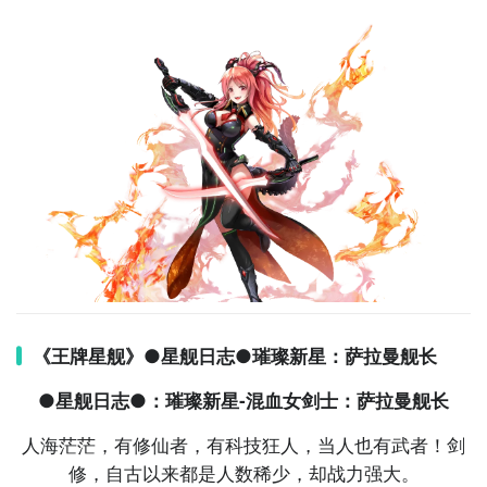
《王牌星舰》●星舰日志●璀璨新星：萨拉曼舰长
●星舰日志●：璀璨新星-混血女剑士：萨拉曼舰长
萨拉曼，这位拥有多林血统的异族剑士。萨拉曼的体内
人海茫茫，有
修仙
者，有
科技
狂人，当人也有武者！剑
流着多林与克里曼的两种血液，她崇敬强者，但在以武
修，自古以来都是人数稀少，却战力强大。
装力量为主的克里曼
帝国
，她所擅长的双刃显然是个突