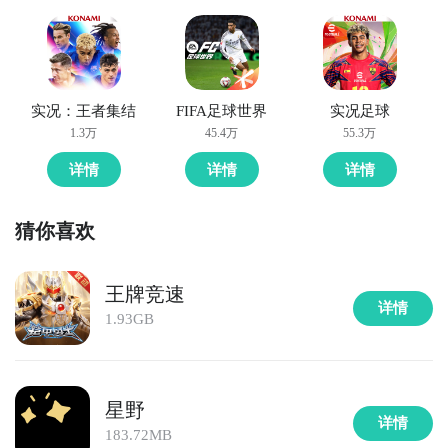
球，自动宇宙巡航，离开游戏也能获得丰厚挂机奖励；
经典飞机大战小游戏玩法，长按巡航星舰即可体验！
【组建王牌舰队，搭配超强技能】可招募数十架酷炫驱
逐舰、巡洋舰和护卫舰，丰富的养成系统，上阵指定星
实况：王者集结
FIFA足球世界
实况足球
舰还能触发多层技能联动效果；合理布阵，探索宇宙更
1.3万
45.4万
55.3万
轻松！【执行宇宙军务，保卫人类家园】大地图阵营
详情
详情
详情
战，驱逐虫族，采集掠夺，矿脉秘境等诸多宇宙军务，
完成即可获得大量资源，抵御虫族侵袭，彰显宇宙势
力。【开启星港探险，体验更多玩法】通过竞技会馆等
猜你喜欢
玩法检验舰队实力，进行特性试炼；更有Roguelike虫
洞冒险，解锁神秘特技事务官，助力打造最强舰队！
1、王牌星舰重启简要评析：
王牌竞速
详情
2、王牌星舰重启图片欣赏：
1.93GB
《王牌星舰:重启》是一款以宇宙科幻为题材的挂机类美
漫星战手游，游戏包含卡牌、放置、SLG、Roguelike
等多元玩法。在诺亚宇宙，玩家作为指挥官可以通过巡
航、任务、虫洞等获取强力的星舰、装备、事务官等，
星野
详情
以此来逐渐增强舰队的实力；也可以结识朋友，加入阵
183.72MB