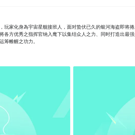
，玩家化身為宇宙星舰接班人，面对蛰伏已久的银河海盗即将捲
将各方优秀之指挥官纳入麾下以集结众人之力、同时打造出最强
运筹帷幄之功力。