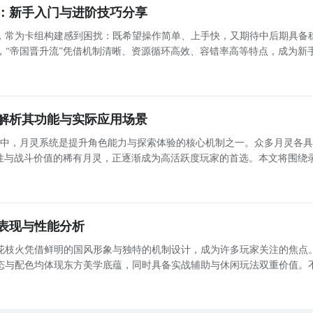
：新手入门与进阶技巧分享
，常为卡组构建感到困扰：既希望操作简单、上手快，又期待中后期具备
，“帝国晋升流”凭借机制清晰、资源循环高效、容错率高等特点，成为新
进阶玩家都青睐的主流构筑之一。 帝国晋升流核心机制解析 该体系围绕“皇恩”资源展开，以士兵晋升为
解析其功能与实际应用场景
戏中，月灵系统是提升角色能力与探索体验的核心机制之一。众多月灵各
能性与战斗价值的稀有月灵，正逐渐成为高活跃度玩家的首选。本文将围绕
必要性展开说明，帮助新老玩家建立清晰认知。录影蛛的核心定位：大世
索专属
表现与性能分析
花枝火凭借鲜明的国风形象与独特的机制设计，成为许多玩家关注的焦点
态与配色均体现东方美学底蕴，同时具备实战辅助与休闲玩法双重价值。
时，常会提出“望月花枝火怎么样”这一问题。本文将围绕其获取方式、战
位及