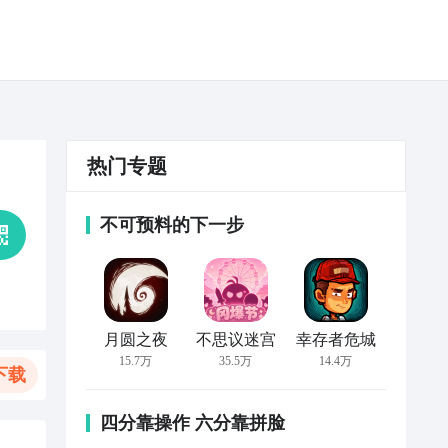
热门专题
不可预料的下一步
月圆之夜
不思议迷宫
幸存者危城
15.7万
35.5万
14.4万
下载
四分靠操作 六分靠拼脸