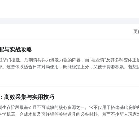
更
配与实战攻略
成型门槛低、后期骑兵兵力爆发力强的阵容，而“摧毁骑”及其多种变体正
择。这套体系适合日常对局使用，既能稳定上分，又便于资源积累。若想
领取各类专属福利——作为国内主流手游平台之一，九游提供丰富的新手礼
限
：高效采集与实用技巧
期生存阶段最基础且不可或缺的核心资源之一。它不仅用于搭建基础庇护
科学机器、合成木板及烹饪锅等关键道具的必备材料。然而不少新人玩家
从采集方式、工具制作、高效技巧三个维度，全面解析木材的稳定获取策
一、基