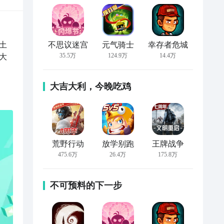
土
不思议迷宫
元气骑士
幸存者危城
35.5万
124.9万
14.4万
大
大吉大利，今晚吃鸡
荒野行动
放学别跑
王牌战争
475.6万
26.4万
175.8万
不可预料的下一步