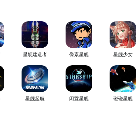
霸
星舰建造者
像素星舰
星舰少女
暴
星舰起航
闲置星舰
碰碰星舰