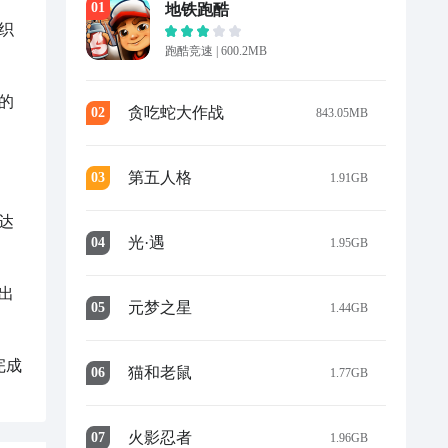
0
1
地铁跑酷
织
跑酷竞速
|
600.2MB
的
贪吃蛇大作战
0
2
843.05MB
第五人格
0
3
1.91GB
达
光·遇
0
4
1.95GB
出
元梦之星
0
5
1.44GB
完成
猫和老鼠
0
6
1.77GB
火影忍者
0
7
1.96GB