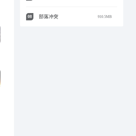
部落冲突
0
8
910.5MB