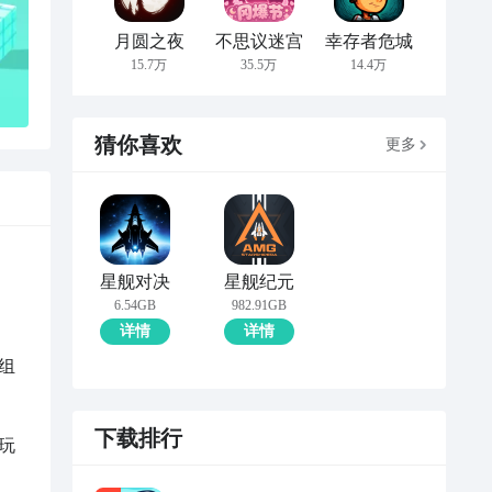
月圆之夜
不思议迷宫
幸存者危城
15.7万
35.5万
14.4万
猜你喜欢
更多
星舰对决
星舰纪元
6.54GB
982.91GB
详情
详情
组
下载排行
玩