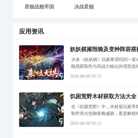
星舰战舰帝国
决战星舰
应用资讯
妖妖棋摧毁骑及变种阵容搭
许多《妖妖棋》玩家希望找到一套
顾易获取性与高战力输出的理想选
游戏性价比，建议通过九游APP
2026-08-08 05:13
饥困荒野木材获取方法大全
在《饥困荒野》中，木材是玩家早
制作营火抵御夜晚威胁，更是解锁
材获取路径缺乏系统了解，本篇将
2026-08-08 05:13