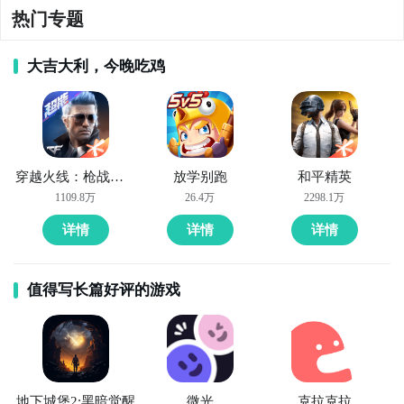
热门专题
大吉大利，今晚吃鸡
穿越火线：枪战王者
放学别跑
和平精英
1109.8万
26.4万
2298.1万
详情
详情
详情
值得写长篇好评的游戏
地下城堡2:黑暗觉醒
微光
克拉克拉