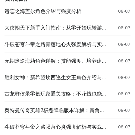
遗忘之海盖尔角色介绍与强度分析
08-07
大侠闯天下新手入门指南：从零开始玩转游戏
08-07
全流程
斗破苍穹斗帝之路青莲地心火强度解析与实战
08-07
效果评测
无期迷途海莉角色详解：技能强度、培养建议
08-07
与实战表现分析
胜利女神：新希望坎西逃生女王角色介绍与玩
08-07
法解析
古龙群侠录零氪玩家通关攻略：不花钱也能玩
08-07
转江湖
奥特曼传奇英雄2极恶降临版本详解：新角
08-07
色、新剧情与玩法更新
斗破苍穹斗帝之路陨落心炎强度解析与实战搭
08-07
配指南