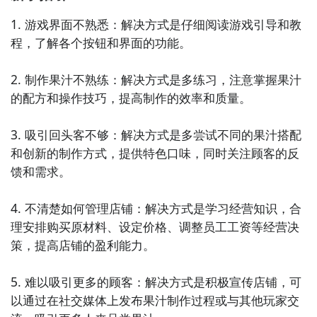
7. 《欢乐农庄》：在这个轻松有趣的游戏中，你可以建
设自己的农庄，种植水果和蔬菜，养殖动物，并与好友
1. 游戏界面不熟悉：解决方式是仔细阅读游戏引导和教
们一起分享快乐。

程，了解各个按钮和界面的功能。

8. 《美味糖果工厂》：成为一名糖果工厂的经营者，在
2. 制作果汁不熟练：解决方式是多练习，注意掌握果汁
游戏中通过制作各种口味的糖果，扩展自己的工厂，并
的配方和操作技巧，提高制作的效率和质量。

满足不同顾客的需求。

3. 吸引回头客不够：解决方式是多尝试不同的果汁搭配
9. 《奇妙水果园》：通过种植和收获各种奇妙的水果，
和创新的制作方式，提供特色口味，同时关注顾客的反
解锁新的水果品种，并与其他玩家交流分享自己的成
馈和需求。

果。

4. 不清楚如何管理店铺：解决方式是学习经营知识，合
10. 《美食大赛》：在这个游戏中，你可以参加各种美
理安排购买原材料、设定价格、调整员工工资等经营决
食比赛，通过制作和展示自己的料理技巧，赢得比赛的
策，提高店铺的盈利能力。

荣誉和奖励。
5. 难以吸引更多的顾客：解决方式是积极宣传店铺，可
以通过在社交媒体上发布果汁制作过程或与其他玩家交