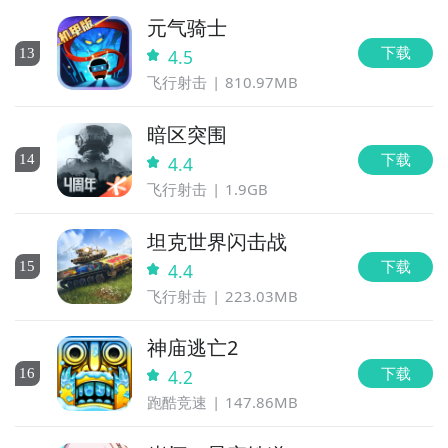
元气骑士
下载
13
4.5
飞行射击
810.97MB
暗区突围
下载
14
4.4
飞行射击
1.9GB
坦克世界闪击战
下载
15
4.4
飞行射击
223.03MB
神庙逃亡2
下载
16
4.2
跑酷竞速
147.86MB