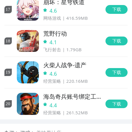
崩坏：星穹铁道
下载
17
4.6
网络游戏
416.59MB
荒野行动
下载
18
4.1
飞行射击
1.79GB
火柴人战争-遗产
下载
19
4.6
经营策略
220.16MB
海岛奇兵账号绑定工
具
下载
20
4.4
经营策略
261.52MB