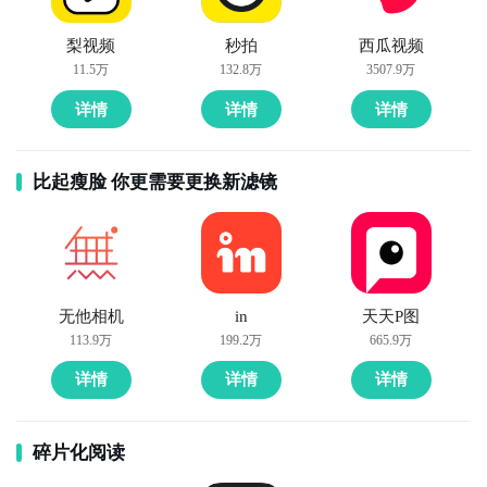
梨视频
秒拍
西瓜视频
11.5万
132.8万
3507.9万
详情
详情
详情
比起瘦脸 你更需要更换新滤镜
无他相机
in
天天P图
113.9万
199.2万
665.9万
详情
详情
详情
碎片化阅读