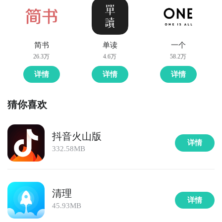
简书
单读
一个
26.3万
4.6万
58.2万
详情
详情
详情
猜你喜欢
抖音火山版
详情
332.58MB
清理
详情
45.93MB