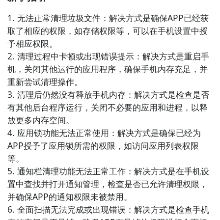
能，可以帮助您清理垃圾文件、释放存储空间、加速手
1. 无法正常清理垃圾文件：解决方式是确保APP已经获
机运行速度。

取了相应的权限，如存储权限等，可以在手机设置中授
予相应权限。

6. 《系统加速器》 - 这款应用可以优化手机内存、清理
2. 清理过程中卡顿或出现错误提示：解决方式是重启手
缓存文件、关闭后台运行的应用程序，以提高手机性能
机，关闭其他运行的应用程序，确保手机内存充足，并
和响应速度。

重新尝试清理操作。

3. 清理后仍然没有释放手机内存：解决方式是检查是否
7. 《快速清理大师》 - 这款应用提供快速清理手机内存
有其他后台程序运行，关闭不必要的应用和进程，以释
的功能，并具有垃圾文件清理、应用程序管理和电池优
放更多内存空间。

化等功能。

4. 应用锁功能无法正常使用：解决方式是确保已经为
APP授予了应用锁所需的权限，如访问应用列表权限
8. 《智能优化大师》 - 这款应用具有智能优化功能，可
等。

以根据您的手机使用情况自动清理垃圾文件、优化内存
5. 通知栏清理功能无法正常工作：解决方式是在手机设
和电池。

置中查找并打开通知管理，检查是否已允许清理权限，
并确保APP的通知权限未被禁用。

9. 《极限清理大师》 - 这款应用提供极限清理功能，可
6. 全面扫描无法完成或出现错误：解决方式是检查手机
以彻底清理手机内存、垃圾文件和无用的应用程序，以