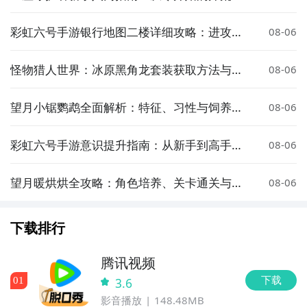
流程攻略
彩虹六号手游银行地图二楼详细攻略：进攻与
08-06
防守实战技巧
怪物猎人世界：冰原黑角龙套装获取方法与详
08-06
细攻略
望月小锯鹦鹉全面解析：特征、习性与饲养指
08-06
南
彩虹六号手游意识提升指南：从新手到高手的
08-06
操作与战术思维训练
望月暖烘烘全攻略：角色培养、关卡通关与资
08-06
源获取技巧
下载排行
腾讯视频
下载
0
1
3.6
影音播放
148.48MB