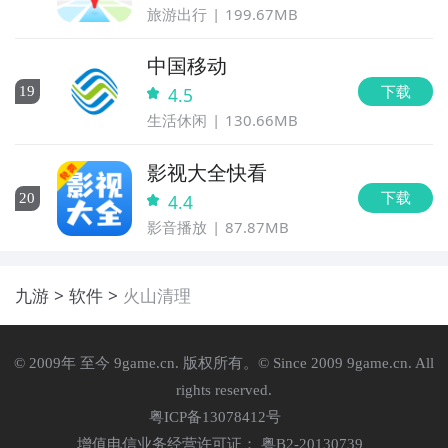
旅游出行
199.67MB
中国移动
下载
19
4.5
生活休闲
130.66MB
影视大全快看
下载
20
4.4
影音播放
87.87MB
九游
软件
火山清理
© 2009年 至今 9game.cn. 版权所有。© Since 2009 9game.cn. All
rights reserved.
粤ICP备13078412号
增值电信业务经营许可证： 粤B2-20130739