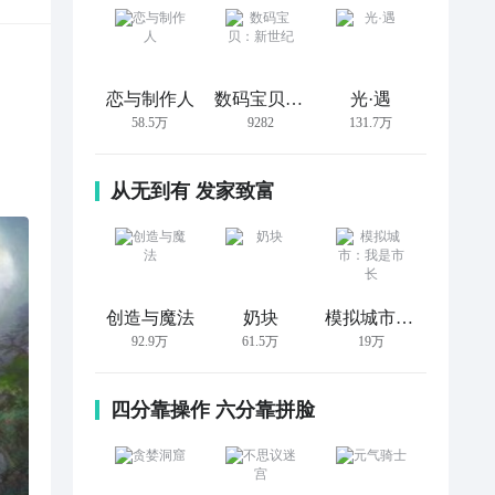
恋与制作人
数码宝贝：新世纪
光·遇
58.5万
9282
131.7万
从无到有 发家致富
创造与魔法
奶块
模拟城市：我是市长
92.9万
61.5万
19万
四分靠操作 六分靠拼脸