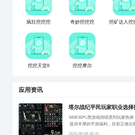
疯狂挖挖挖
奇妙挖挖挖
挖矿达人挖
挖挖天堂II
挖挖摩尔
应用资讯
塔尔战纪平民玩家职业选择
MMORPG类游戏持续受到玩家热
提供丰厚的手游福利，目前正推出
度较高的《塔尔战纪》是一款以经
2026-08-08 06:41