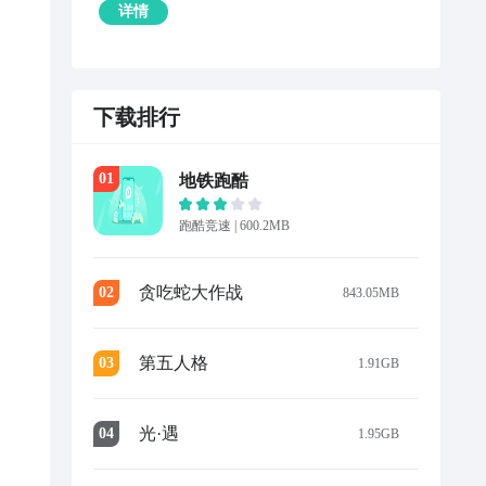
详情
下载排行
0
1
地铁跑酷
跑酷竞速
|
600.2MB
贪吃蛇大作战
0
2
843.05MB
第五人格
0
3
1.91GB
担
提
光·遇
0
4
1.95GB