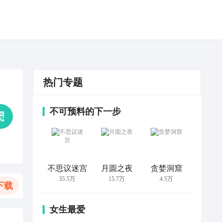
热门专题
不可预料的下一步
不思议迷宫
月圆之夜
贪婪洞窟
35.5万
15.7万
4.5万
下载
女生最爱