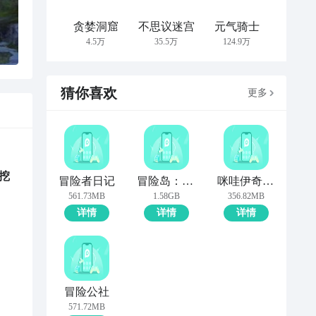
贪婪洞窟
不思议迷宫
元气骑士
4.5万
35.5万
124.9万
猜你喜欢
更多
挖
冒险者日记
冒险岛：枫之传说
咪哇伊奇幻冒险
561.73MB
1.58GB
356.82MB
详情
详情
详情
冒险公社
571.72MB