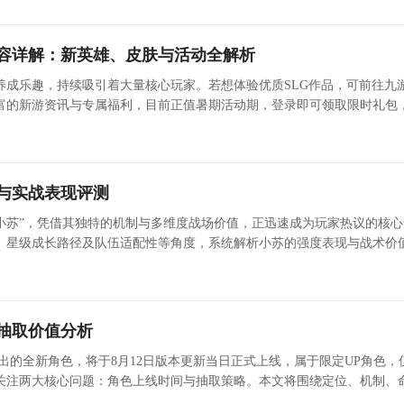
容详解：新英雄、皮肤与活动全解析
养成乐趣，持续吸引着大量核心玩家。若想体验优质SLG作品，可前往九
富的新游资讯与专属福利，目前正值暑期活动期，登录即可领取限时礼包
假日期间福利内容也会同步更新。 《部落冲突》周年庆版本亮点详解 备受期待的《部落冲突》周年庆版
与实战表现评测
小苏”，凭借其独特的机制与多维度战场价值，正迅速成为玩家热议的核心
、星级成长路径及队伍适配性等角度，系统解析小苏的强度表现与战术价
帮助玩家理性评估抽取优先级。 核心生存机制：减伤、无敌与复活三位一体 小苏的破格技可使全体
抽取价值分析
推出的全新角色，将于8月12日版本更新当日正式上线，属于限定UP角色，
关注两大核心问题：角色上线时间与抽取策略。本文将围绕定位、机制、
价值及适配场景展开客观分析，帮助不同资源水平的旅行者做出理性决策。 奥黛塔角色定位与机制解