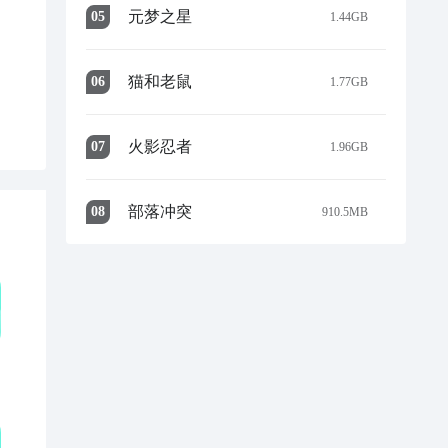
元梦之星
0
5
1.44GB
猫和老鼠
0
6
1.77GB
火影忍者
0
7
1.96GB
部落冲突
0
8
910.5MB