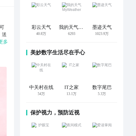
可
彩云天气
我的天气 MyWeather
墨迹天气
40.8万
6293
1023.9万
，送
盒】
更多
商
美妙数字生活尽在手心
靴、
玩
美优
享受
源来
中关村在线
IT之家
数字尾巴
假货
54万
13.1万
5.3万
订单
定
保护视力，预防近视
有奖