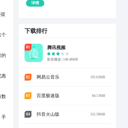
详情
还提
下载排行
这个
0
1
腾讯视频
仪的
影音播放
|
148.48MB
优惠
网易云音乐
0
2
195.63MB
百度极速版
0
3
84.13MB
有数
抖音火山版
0
4
332.58MB
、手