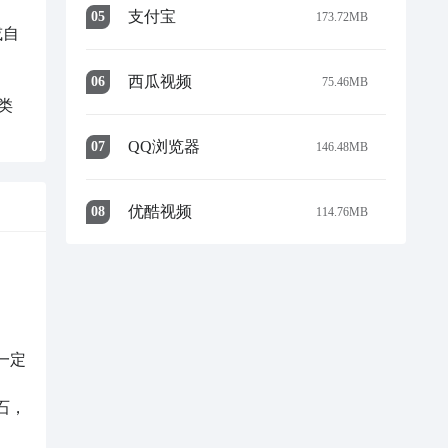
支付宝
0
5
173.72MB
或自
西瓜视频
0
6
75.46MB
类
QQ浏览器
0
7
146.48MB
优酷视频
0
8
114.76MB
一定
石，