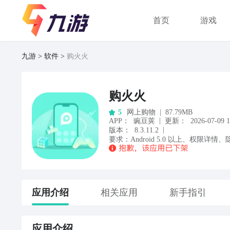
首页
游戏
九游
软件
购火火
购火火
网上购物
|
87.79MB
5
|
APP
：
豌豆荚
更新：
2026-07-09 1
|
版本：
8.3.11.2
要求：
Android
5.0
以上
、
权限详情
、
应用
介绍
相关应用
新手指引
应用
介绍