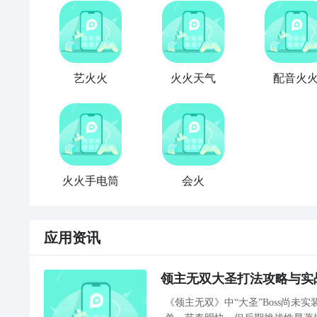
艺火火
火火天气
配音火
火火手电筒
会火
应用资讯
领主无双大圣打法攻略与实
《领主无双》中“大圣”Boss尚