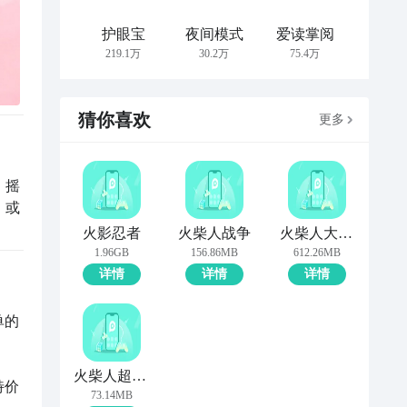
护眼宝
夜间模式
爱读掌阅
219.1万
30.2万
75.4万
猜你喜欢
更多
】摇
，或
火影忍者
火柴人战争
火柴人大战3
1.96GB
156.86MB
612.26MB
详情
详情
详情
单的
火柴人超级格斗
特价
73.14MB