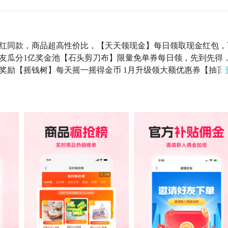
红同款，商品超高性价比，【天天领现金】每日领取现金红包，
友瓜分1亿奖金池【石头剪刀布】限量免单券每日领，先到先得
奖励【摇钱树】每天摇一摇得金币 1月升级领大额优惠券【抽盲
】超级爆款限时购，每日必抢享不停【限量免单】限量热门爆款
前，购火火已有日用百货、休闲零食、家用电器、女装、男装、鞋
多个品类，近10万款爆款商品在售，涵盖日常生活的方方面面。
以到京东、拼多多、亚马逊、当当、1号店、唯品会、国美、聚
新型游戏社交电商平台，更多社交休闲游戏玩法。体验优惠购物，
友一起玩游戏更易获得免单名额。--便宜好货性价比官方精选货
比极优。--官方保障不怕退货源经过层层筛选，官方品质保障，
好满足各项需求，商品搜索、浏览、评价、购买、订单在线支付、
。每一次更新只为给你更好体验，更多快乐，更低价格。你的肯
亲朋好友~推荐成功好友关系默认绑定，后续我们也会开放推荐
37965邮箱：nzz2018@qq.com