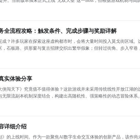
升。当前版本虽未正式上线“无双大圣”这一Boss，但根据游戏机制与高
卡设计逻辑，可提前构建针对性阵容与操作思路，为后续更新做好准备。 基础入门：首关流程与英雄
务全流程攻略：触发条件、完成步骤与奖励详解
完成？许多玩家在探索这座虚构都市时，会将大量时间投入莫戈街区域。
区，石板路、拱形窗与复古招牌交织出繁华假象；但转过街角、步入窄巷
处势力频繁交接——滚石帮的涂鸦、狼人组织的隐秘标记、未登记的地下
信号，
真实体验分享
大侠闯天下》究竟值不值得体验？这款游戏并未采用传统线性开放江湖的
与无限流副本机制深度结合，构建出高随机性、强策略性的动态冒险体系
人穿梭于多元世界，在不断承接并完成各类任务的过程中，习得全新武学、
稀有
容详细介绍
划》的上线时间。作为一款聚焦AI数字生命交互体验的创新产品，该作尚