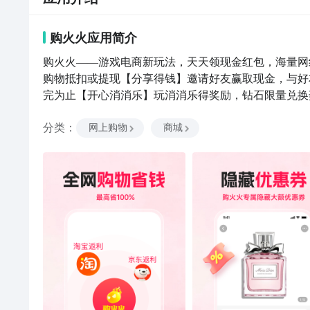
购火火
应用
简介
购火火——游戏电商新玩法，天天领现金红包，海量网
购物抵扣或提现【分享得钱】邀请好友赢取现金，与好
完为止【开心消消乐】玩消消乐得奖励，钻石限量兑换
限量手办，动漫/游戏周边，免费包邮到家【限时抢购
分类
：
品，邀请好友一起免费拿【更多玩法】正在袭来...目
网上购物
商城
内衣、孕妇、配件箱包、美妆、个护清洁、运动户外等
游戏赢免单或大额优惠券，精品好货不容错过。大家可
品、苏宁等电商平台进行比价。--更多好玩休闲游戏
更多欢乐。平台每日发放限量免单优惠券，邀请家人好
自广州江浙一带品牌商，商品质量品质可靠、商品性价
全额赔偿，不满意7天内可退可换。--功能完善体验
查询、物流查询、退换货、收藏、关注等各项功能良好
是我们莫大的动力和支持~麻烦五星好评！欢迎推荐给
等玩法。【联系我们/意见反馈】：lequgouvip2QQ： 16502