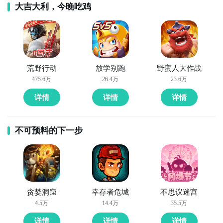
大吉大利，今晚吃鸡
荒野行动
放学别跑
野蛮人大作战
475.6万
26.4万
23.6万
详情
详情
详情
不可预料的下一步
贪婪洞窟
幸存者危城
不思议迷宫
4.5万
14.4万
35.5万
详情
详情
详情