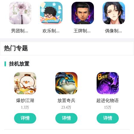
男团制作
欢乐制作
王牌制作
偶像制作
人
人
人
人
热门专题
挂机放置
爆炒江湖
放置奇兵
超进化物语
1.3万
23.4万
15万
详情
详情
详情