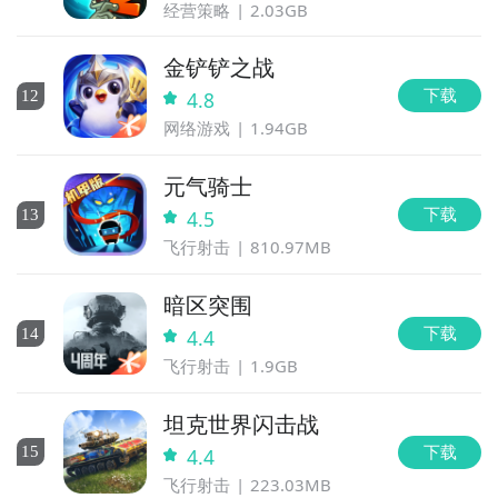
经营策略
2.03GB
金铲铲之战
下载
12
4.8
网络游戏
1.94GB
元气骑士
下载
13
4.5
飞行射击
810.97MB
暗区突围
下载
14
4.4
飞行射击
1.9GB
坦克世界闪击战
下载
15
4.4
飞行射击
223.03MB