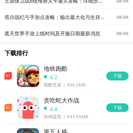
王国保卫战6纽维斯关卡通关攻略：详细步骤
08-06
与高效塔防策略
塔尔战纪弓手加点攻略：输出最大化与生存平
08-06
衡的实用配点方案
遮天世界手游上线时间及开服日期最新消息
08-06
下载排行
地铁跑酷
下载
0
1
4.2
跑酷竞速
600.2MB
贪吃蛇大作战
下载
0
2
4.4
休闲益智
843.05MB
第五人格