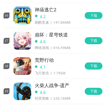
神庙逃亡2
下载
16
4.2
跑酷竞速
147.86MB
崩坏：星穹铁道
下载
17
4.6
网络游戏
416.59MB
荒野行动
下载
18
4.1
飞行射击
1.79GB
火柴人战争-遗产
下载
19
4.6
经营策略
220.16MB