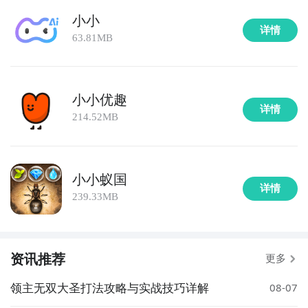
小小
详情
63.81MB
小小优趣
详情
214.52MB
小小蚁国
详情
239.33MB
The end，小小制作人的安卓模拟器图文安装教程就为
大家详解到这里了，相信大家都已经清楚了小小制作人
电脑版怎么下载安装了吧？如果不清楚或者有其他疑问
通过上面的游戏介绍和图片，可能大家对小小制作人有
资讯推荐
更多
的，可以在下面留言。赶紧下载这个模拟器
，一起在电
大致的了解了，不过这么游戏要怎么样才能抢先体验到
脑上玩小小制作人吧。
领主无双大圣打法攻略与实战技巧详解
呢？不用担心，目前九游客户端已经开通了测试提醒
08-07
了，通过在九游APP中搜索“小小制作人”，点击右边的