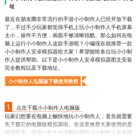
累更多的原始资金； 有很多影视类型可以让你选择，好
址
的剧本非常重要，打造自己喜欢的风格； 点击屏幕就能
最近在朋友圈非常流行的手游小小制作人已经开放下载
完成所有轻松操作，努力获得更多的收益，拍出一些好
了，不过不少玩家都觉得手机上玩小小制作人手机屏幕
的剧本。 小小制作人破解版亮点： 很多事情都是多向发
太小，操作不方便，画面不够清晰炫酷。那么如何在电
展的，通过积累原始资金可以累积经济，参与到后面的
脑上运行小小制作人这款手游呢？小编现在就推荐一款
市场中； 一些现实生活中很火的题材都能拍摄，根据你
小小制作人安卓模拟器给大家！希望能给各位玩小小制
的喜好来选择，你的最终目的就是赚钱。 游戏评测： ...
作人提供帮助。以下是小小制作人安卓模拟器图文安装
查看更多>
完全教程以及下载地址。
2、小小制作人图片欣赏：
小小制作人电脑版下载使用教程
1
点击下载小小制作人电脑版
玩家们想要在电脑上畅快地玩小小制作人，首先就需要
先下载它的电脑版模拟器啦。在这里推荐大家使用的是
猩猩助手，这是一款十分流畅好用的小小制作人安卓模