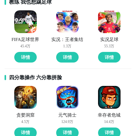
教练 我也想踢足球
2
​开始安装小小制作人安卓模拟器
​下载完小小制作人安卓模拟器，当然就是需要在电脑上
进行安装啦，双击安装辅助。如果玩家们是第一次下载
FIFA足球世界
实况：王者集结
实况足球
小小制作人助手，那么还需要勾选安装模拟器，仅此一
45.4万
1.3万
55.3万
次，若杀毒软件阻止，请允许通过。
详情
详情
详情
四分靠操作 六分靠拼脸
贪婪洞窟
元气骑士
幸存者危城
4.5万
124.9万
14.4万
详情
详情
详情