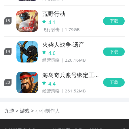
荒野行动
下载
18
4.1
飞行射击
1.79GB
火柴人战争-遗产
下载
19
4.6
经营策略
220.16MB
海岛奇兵账号绑定工
具
下载
20
4.4
经营策略
261.52MB
九游
游戏
小小制作人