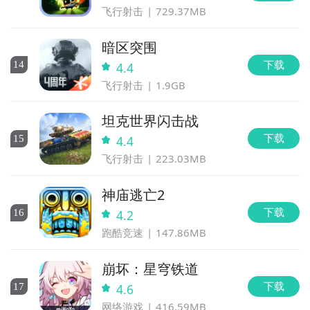
飞行射击
729.37MB
暗区突围
下载
14
4.4
飞行射击
1.9GB
坦克世界闪击战
下载
15
4.4
飞行射击
223.03MB
神庙逃亡2
下载
16
4.2
跑酷竞速
147.86MB
崩坏：星穹铁道
下载
17
4.6
网络游戏
416.59MB