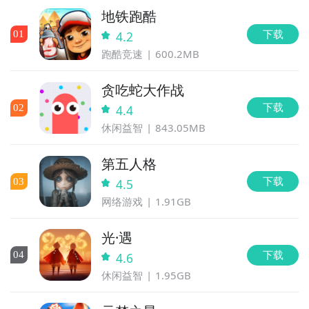
地铁跑酷
下载
0
1
4.2
跑酷竞速
600.2MB
贪吃蛇大作战
下载
0
2
4.4
休闲益智
843.05MB
第五人格
下载
0
3
4.5
网络游戏
1.91GB
光·遇
下载
0
4
4.6
休闲益智
1.95GB