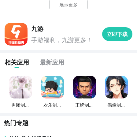
拟器，性能强悍，功能完备，同时能够支持多开和各种
展示更多
辅助功能，是电脑玩小小制作人的首选。可以完美兼容
各种安卓游戏，除了小小制作人之外，还会不断更新其
他热门手游。
九游
立即下载
点击这里小小制作人电脑版下载地址
手游福利，九游更多！
相关应用
最新应用
男团制作
欢乐制作
王牌制作
偶像制作
人
人
人
人
热门专题