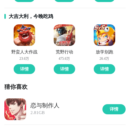
大吉大利，今晚吃鸡
3
下载小小制作人电脑版的程序安装包
1）安装完毕之后，进入猩猩助手中的精品聚焦页面，在
搜索栏中输入“小小制作人”，就会出现这款游戏的最新
野蛮人大作战
荒野行动
放学别跑
电脑版程序安装包。点击下载，耐心等待下载安装完毕
23.6万
475.6万
26.4万
后，就可以在我的游戏中出现了相应的小小制作人图标
啦。​
详情
详情
详情
2）重点贴士：有时候猩猩助手还没来得及更新最新的小
猜你喜欢
小制作人安装包，小伙伴们可能就没办法在精品聚焦中
搜索到相应的游戏。不过没关系，大家可以进入九游专
区下载小小制作人的apk文件到电脑上，然后打开猩猩
恋与制作人
详情
助手“安装本地应用”，进行安装就可以实现在电脑上玩
2.81GB
小小制作人啦。