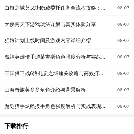
【订阅】或者是【开测提醒】，订阅游戏就不会错过最
白银之城莫戈街隐藏委托任务全流程攻略：触
08-07
发条件、完成步骤与奖励详解
先的下载机会了咯！
大侠闯天下游戏玩法详解与真实体验分享
08-07
下载九游APP订阅小小制作人>>>>>>
一键高速下载，礼包轻松到手！
猫娘计划上线时间及游戏内容详细介绍
08-07
魔神英雄传手游莱吉斯角色强度分析与实战搭
08-07
配指南
王国保卫战6洛扎贡之城通关攻略与高效打法
08-07
技巧
山海奇旅芙多多角色介绍与背景解析
08-07
连GD都在玩的游戏APP
魔刻猎手炫酷扳手角色强度解析与实战表现评
08-07
点击高速下载和GD一起面对面
测
智能预约礼包和下载你还等什么
下载排行