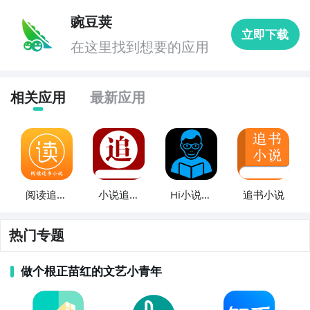
5. 《孕期瑜伽指导》：这款APP提供孕期瑜伽的各类动
豌豆荚
立即下载
作和讲解，帮助准妈妈缓解孕期不适、保持身心平衡，
在这里找到想要的应用
并为分娩做好充分准备。

6. 《健康睡眠助手》：通过该APP，您可以记录睡眠时
相关应用
最新应用
长和质量，并提供睡前放松音乐、呼吸训练等功能，帮
助您改善睡眠质量，保持健康的生物钟。

7. 《产后恢复指南》：这款APP提供产后恢复的专业指
导和训练计划，包括盆底肌肉锻炼、腹部塑形等，帮助
阅读追书
小说追书
Hi小说追
追书小说
新妈妈快速恢复健康体态。

小说
阅读大全
书神器
8. 《健康饮食菜谱》：该APP提供各类健康饮食菜谱和
热门专题
营养搭配建议，帮助您制定合理的饮食计划，享受美味
与健康兼得。

做个根正苗红的文艺小青年
9. 《孕期运动指导》：这款APP提供孕期适宜的运动方