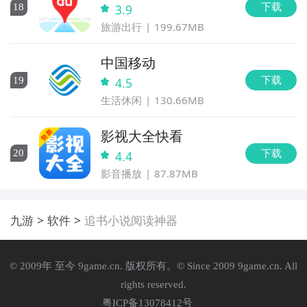
下载
18
3.9
旅游出行
199.67MB
中国移动
下载
19
4.5
生活休闲
130.66MB
影视大全快看
下载
20
4.4
影音播放
87.87MB
九游
软件
追书小说阅读神器
© 2009年 至今 9game.cn. 版权所有。© Since 2009 9game.cn. All
rights reserved.
粤ICP备13078412号