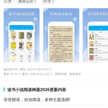
分类：
健康运动
怀孕
豌豆荚APP
| 更新:
2026-07-09 16:50:12
版本:
8.3.11.2
| 要求:
Android 4.1.x 以上、
权限详情
、
隐私政策
追书小说阅读神器2026更新内容
语音朗读，自动阅读，多种主题选择!