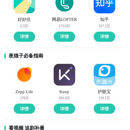
式和训练计划，帮助准妈妈保持良好的体形和健康状
态，并为分娩做好充分准备。

好好住
网易LOFTER
知乎
5.5万
173.6万
517.2万
10. 《健康心理调节》：通过该APP，您可以学习心理
放松、压力管理等技巧，提供专业的心理咨询服务，帮
详情
详情
详情
助您维持良好的心理健康。
夜猫子必备指南
Zepp Life
Keep
护眼宝
176万
393.4万
219.1万
详情
详情
详情
看视频 追剧补番