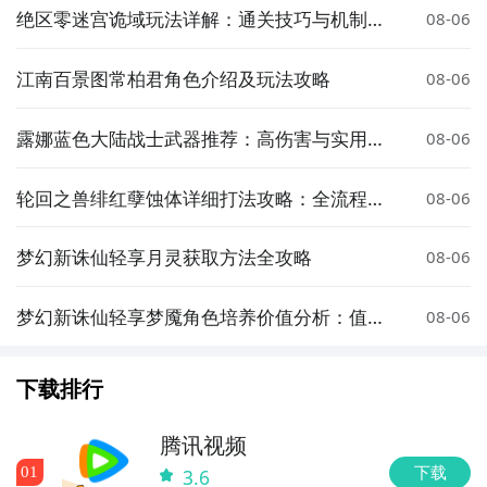
绝区零迷宫诡域玩法详解：通关技巧与机制解
08-06
析
江南百景图常柏君角色介绍及玩法攻略
08-06
露娜蓝色大陆战士武器推荐：高伤害与实用性
08-06
强的装备选择
轮回之兽绯红孽蚀体详细打法攻略：全流程通
08-06
关技巧与注意事项
梦幻新诛仙轻享月灵获取方法全攻略
08-06
梦幻新诛仙轻享梦魇角色培养价值分析：值得
08-06
投入资源吗
下载排行
腾讯视频
下载
0
1
3.6