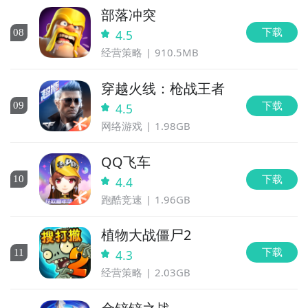
部落冲突
下载
0
8
4.5
经营策略
910.5MB
穿越火线：枪战王者
下载
0
9
4.5
网络游戏
1.98GB
QQ飞车
下载
10
4.4
跑酷竞速
1.96GB
植物大战僵尸2
下载
11
4.3
经营策略
2.03GB