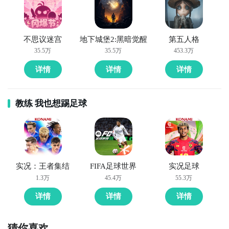
不思议迷宫
地下城堡2:黑暗觉醒
第五人格
35.5万
35.5万
453.3万
详情
详情
详情
教练 我也想踢足球
实况：王者集结
FIFA足球世界
实况足球
1.3万
45.4万
55.3万
详情
详情
详情
猜你喜欢