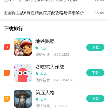
王国保卫战6野性精灵塔搭配攻略与详细解析
08-09
下载排行
地铁跑酷
下载
0
1
4.2
跑酷竞速
600.2MB
贪吃蛇大作战
下载
0
2
4.4
休闲益智
843.05MB
第五人格
下载
0
3
4.5
网络游戏
1.91GB