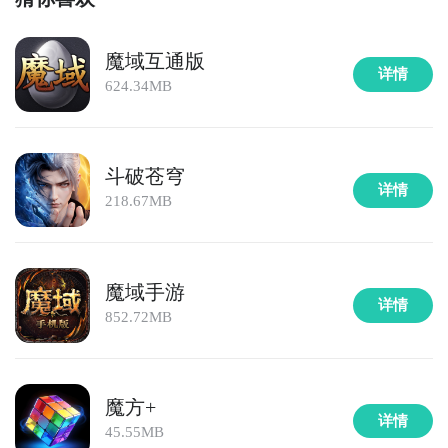
魔域互通版
详情
624.34MB
斗破苍穹
详情
218.67MB
魔域手游
详情
852.72MB
魔方+
详情
45.55MB