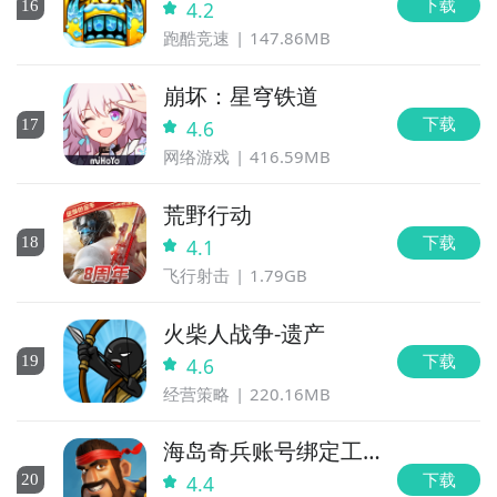
下载
16
4.2
跑酷竞速
147.86MB
崩坏：星穹铁道
下载
17
4.6
网络游戏
416.59MB
荒野行动
下载
18
4.1
飞行射击
1.79GB
火柴人战争-遗产
下载
19
4.6
经营策略
220.16MB
海岛奇兵账号绑定工
具
下载
20
4.4