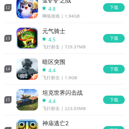
金铲铲之战
下载
12
4.8
网络游戏
1.94GB
元气骑士
下载
13
4.5
飞行射击
729.37MB
暗区突围
下载
14
4.4
飞行射击
1.9GB
坦克世界闪击战
下载
15
4.4
飞行射击
223.03MB
神庙逃亡2