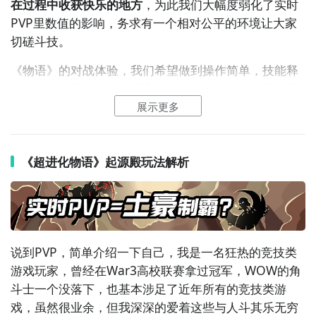
在过程中收获快乐的地方
，为此我们大幅度弱化了实时
PVP里数值的影响，务求有一个相对公平的环境让大家
▲ 起源殿玩法
切磋斗技。
《超进化物语》一言不合就进化
《
物语
》的
对战
体验，我们希望做到操作简单，技能释
放时机有深度，战局有博弈性，践行这些想法花费了我
游戏下载专区：
http://www.9game.cn/cjhwy/
们大量的时间，从DEMO到现在，我们收集了很多很棒
展示更多
的建议，并进行了反复的探讨，比如很多玩家特别喜欢
神灵在战场上常驻的感觉，为此我们给神灵增加了常驻
被动效果，并强化了神灵的
战略
特色，举个栗子：
《超进化物语》起源殿玩法解析
神灵白虎在场时，
怪兽
除了攻击力提高外，还可以利用
白虎的技能把对方的远程怪兽拉到战场中央进行集火，
而神灵朱雀在场时，怪兽的伤害减免能力会提高，释放
主动技能后己方怪兽5秒内不会死亡，正确的时机切换朱
说到PVP，简单介绍一下自己，我是一名狂热的
竞技
类
雀可以完克白虎，累积优势。
游戏玩家，曾经在War3高校联赛拿过冠军，WOW的角
斗士一个没落下，也基本涉足了近年所有的竞技类游
总的来说《物语》的实时PVP会以这种见招拆招的体验
戏，虽然很业余，但我深深的爱着这些与人斗其乐无穷
为基调展开，我们会尽早大规模开放实时PVP测试，并