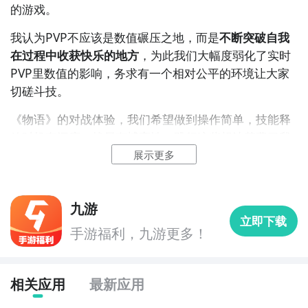
的游戏。
持续的跟大家进行交流，相信最后一定可以打磨出超过
瘾的对战体验。
我认为PVP不应该是数值碾压之地，而是
不断突破自我
在过程中收获快乐的地方
，为此我们大幅度弱化了实时
PVP里数值的影响，务求有一个相对公平的环境让大家
▲ 起源殿玩法
切磋斗技。
《超进化物语》一言不合就进化
《
物语
》的
对战
体验，我们希望做到操作简单，技能释
放时机有深度，战局有博弈性，践行这些想法花费了我
游戏下载专区：
http://www.9game.cn/cjhwy/
们大量的时间，从DEMO到现在，我们收集了很多很棒
展示更多
的建议，并进行了反复的探讨，比如很多玩家特别喜欢
神灵在战场上常驻的感觉，为此我们给神灵增加了常驻
九游
被动效果，并强化了神灵的
战略
特色，举个栗子：
立即下载
手游福利，九游更多！
神灵白虎在场时，
怪兽
除了攻击力提高外，还可以利用
白虎的技能把对方的远程怪兽拉到战场中央进行集火，
而神灵朱雀在场时，怪兽的伤害减免能力会提高，释放
相关应用
最新应用
主动技能后己方怪兽5秒内不会死亡，正确的时机切换朱
雀可以完克白虎，累积优势。