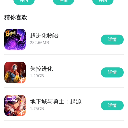
总的来说《物语》的实时PVP会以这种见招拆招的体验
为基调展开，我们会尽早大规模开放实时PVP测试，并
猜你喜欢
持续的跟大家进行交流，相信最后一定可以打磨出超过
瘾的对战体验。
超进化物语
详情
282.66MB
▲ 起源殿玩法
超进化物语》一言不合就进化
失控进化
提前预约，赢288元
公测
金色礼包：
http://render-
详情
1.29GB
ant.9game.cn/p/q/3f98df376/portal.html
地下城与勇士：起源
详情
1.75GB
说到PVP，简单介绍一下自己，我是一名狂热的竞技类
游戏玩家，曾经在War3高校联赛拿过冠军，WOW的角