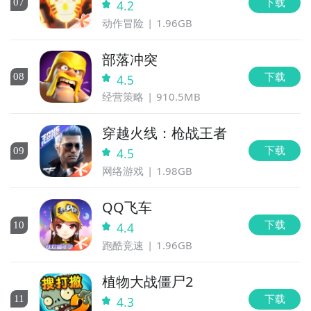
下载
0
7
4.2
雀可以完克白虎，累积优势。
动作冒险
1.96GB
总的来说《物语》的实时PVP会以这种见招拆招的体验
部落冲突
为基调展开，我们会尽早大规模开放实时PVP测试，并
下载
0
8
4.5
持续的跟大家进行交流，相信最后一定可以打磨出超过
瘾的对战体验。
经营策略
910.5MB
穿越火线：枪战王者
下载
0
9
4.5
▲ 起源殿玩法
网络游戏
1.98GB
《超进化物语》一言不合就进化
QQ飞车
提前预约，赢288元公测金色礼包：
http://render-
下载
10
4.4
ant.9game.cn/p/q/3f98df376/portal.html
跑酷竞速
1.96GB
植物大战僵尸2
下载
11
4.3