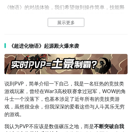
《超进化物语》一言不合就进化
《
物语
》的
对战
体验，我们希望做到操作简单，技能释
放时机有深度，战局有博弈性，践行这些想法花费了我
游戏下载专区：
http://www.9game.cn/cjhwy/
们大量的时间，从DEMO到现在，我们收集了很多很棒
展示更多
的建议，并进行了反复的探讨，比如很多玩家特别喜欢
神灵在战场上常驻的感觉，为此我们给神灵增加了常驻
被动效果，并强化了神灵的
战略
特色，举个栗子：
《超进化物语》起源殿火爆来袭
神灵白虎在场时，
怪兽
除了攻击力提高外，还可以利用
白虎的技能把对方的远程怪兽拉到战场中央进行集火，
而神灵朱雀在场时，怪兽的伤害减免能力会提高，释放
主动技能后己方怪兽5秒内不会死亡，正确的时机切换朱
说到PVP，简单介绍一下自己，我是一名狂热的
竞技
类
雀可以完克白虎，累积优势。
游戏玩家，曾经在War3高校联赛拿过冠军，WOW的角
斗士一个没落下，也基本涉足了近年所有的竞技类游
总的来说《物语》的实时PVP会以这种见招拆招的体验
戏，虽然很业余，但我深深的爱着这些与人斗其乐无穷
为基调展开，我们会尽早大规模开放实时PVP测试，并
的游戏。
持续的跟大家进行交流，相信最后一定可以打磨出超过
瘾的对战体验。
我认为PVP不应该是数值碾压之地，而是
不断突破自我