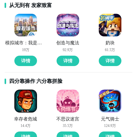
从无到有 发家致富
我认为PVP不应该是数值碾压之地，而是
不断突破自我
在过程中收获快乐的地方
，为此我们大幅度弱化了实时
PVP里数值的影响，务求有一个相对公平的环境让大家
切磋斗技。
模拟城市：我是市长
创造与魔法
奶块
《物语》的对战体验，我们希望做到操作简单，技能释
19万
92.9万
61.5万
放时机有深度，战局有博弈性，践行这些想法花费了我
们大量的时间，从DEMO到现在，我们收集了很多很棒
详情
详情
详情
的建议，并进行了反复的探讨，比如很多玩家特别喜欢
神灵在战场上常驻的感觉，为此我们给神灵增加了常驻
四分靠操作 六分靠拼脸
被动效果，并强化了神灵的战略特色，举个栗子：
神灵白虎在场时，怪兽除了攻击力提高外，还可以利用
白虎的技能把对方的远程怪兽拉到战场中央进行集火，
而神灵朱雀在场时，怪兽的伤害减免能力会提高，释放
幸存者危城
不思议迷宫
元气骑士
主动技能后己方怪兽5秒内不会死亡，正确的时机切换朱
14.4万
35.5万
124.9万
雀可以完克白虎，累积优势。
详情
详情
详情