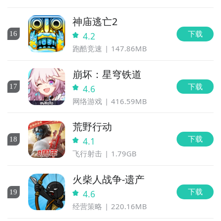
神庙逃亡2
下载
16
4.2
跑酷竞速
147.86MB
崩坏：星穹铁道
下载
17
4.6
网络游戏
416.59MB
荒野行动
下载
18
4.1
飞行射击
1.79GB
火柴人战争-遗产
下载
19
4.6
经营策略
220.16MB