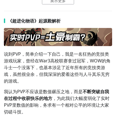
们大量的时间，从DEMO到现在，我们收集了很多很棒
展示更多
的建议，并进行了反复的探讨，比如很多玩家特别喜欢
神灵在战场上常驻的感觉，为此我们给神灵增加了常驻
被动效果，并强化了神灵的
战略
特色，举个栗子：
《超进化物语》起源殿解析
神灵白虎在场时，
怪兽
除了攻击力提高外，还可以利用
白虎的技能把对方的远程怪兽拉到战场中央进行集火，
而神灵朱雀在场时，怪兽的伤害减免能力会提高，释放
主动技能后己方怪兽5秒内不会死亡，正确的时机切换朱
说到PVP，简单介绍一下自己，我是一名狂热的
竞技
类
雀可以完克白虎，累积优势。
游戏玩家，曾经在War3高校联赛拿过冠军，WOW的角
斗士一个没落下，也基本涉足了近年所有的竞技类游
总的来说《物语》的实时PVP会以这种见招拆招的体验
戏，虽然很业余，但我深深的爱着这些与人斗其乐无穷
为基调展开，我们会尽早大规模开放实时PVP测试，并
的游戏。
持续的跟大家进行交流，相信最后一定可以打磨出超过
瘾的对战体验。
我认为PVP不应该是数值碾压之地，而是
不断突破自我
在过程中收获快乐的地方
，为此我们大幅度弱化了实时
PVP里数值的影响，务求有一个相对公平的环境让大家
▲ 起源殿玩法
切磋斗技。