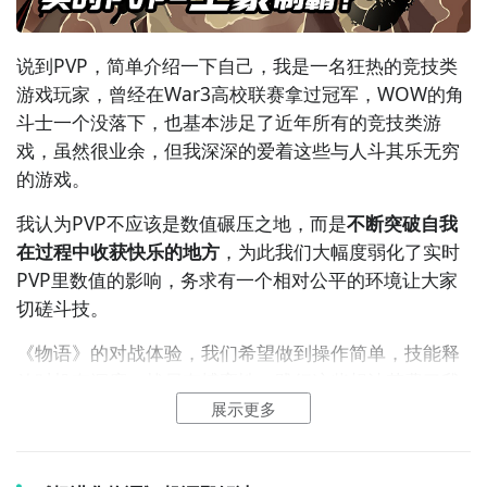
说到PVP，简单介绍一下自己，我是一名狂热的
竞技
类
游戏玩家，曾经在War3高校联赛拿过冠军，WOW的角
斗士一个没落下，也基本涉足了近年所有的竞技类游
戏，虽然很业余，但我深深的爱着这些与人斗其乐无穷
的游戏。
我认为PVP不应该是数值碾压之地，而是
不断突破自我
在过程中收获快乐的地方
，为此我们大幅度弱化了实时
PVP里数值的影响，务求有一个相对公平的环境让大家
切磋斗技。
《
物语
》的
对战
体验，我们希望做到操作简单，技能释
放时机有深度，战局有博弈性，践行这些想法花费了我
们大量的时间，从DEMO到现在，我们收集了很多很棒
展示更多
的建议，并进行了反复的探讨，比如很多玩家特别喜欢
神灵在战场上常驻的感觉，为此我们给神灵增加了常驻