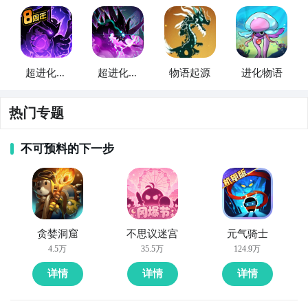
总的来说《物语》的实时PVP会以这种见招拆招的体验
为基调展开，我们会尽早大规模开放实时PVP测试，并
持续的跟大家进行交流，相信最后一定可以打磨出超过
超进化物
超进化物
物语起源
进化物语
瘾的对战体验。
语
语2
热门专题
▲ 起源殿玩法
不可预料的下一步
说到PVP，简单介绍一下自己，我是一名狂热的竞技类
贪婪洞窟
不思议迷宫
元气骑士
游戏玩家，曾经在War3高校联赛拿过冠军，WOW的角
4.5万
35.5万
124.9万
斗士一个没落下，也基本涉足了近年所有的竞技类游
详情
详情
详情
戏，虽然很业余，但我深深的爱着这些与人斗其乐无穷
的游戏。