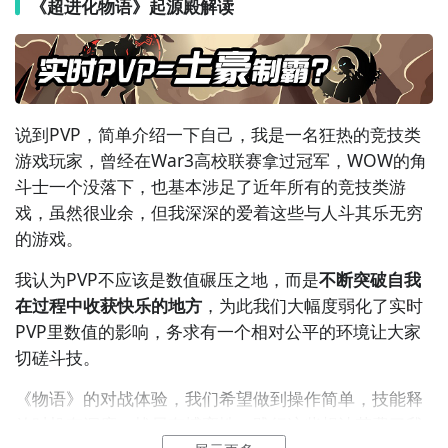
被动效果，并强化了神灵的
战略
特色，举个栗子：
《超进化物语》起源殿解读
神灵白虎在场时，
怪兽
除了攻击力提高外，还可以利用
白虎的技能把对方的远程怪兽拉到战场中央进行集火，
而神灵朱雀在场时，怪兽的伤害减免能力会提高，释放
主动技能后己方怪兽5秒内不会死亡，正确的时机切换朱
说到PVP，简单介绍一下自己，我是一名狂热的
竞技
类
雀可以完克白虎，累积优势。
游戏玩家，曾经在War3高校联赛拿过冠军，WOW的角
斗士一个没落下，也基本涉足了近年所有的竞技类游
总的来说《物语》的实时PVP会以这种见招拆招的体验
戏，虽然很业余，但我深深的爱着这些与人斗其乐无穷
为基调展开，我们会尽早大规模开放实时PVP测试，并
的游戏。
持续的跟大家进行交流，相信最后一定可以打磨出超过
瘾的对战体验。
我认为PVP不应该是数值碾压之地，而是
不断突破自我
在过程中收获快乐的地方
，为此我们大幅度弱化了实时
PVP里数值的影响，务求有一个相对公平的环境让大家
▲ 起源殿玩法
切磋斗技。
《超进化物语》一言不合就进化
《
物语
》的
对战
体验，我们希望做到操作简单，技能释
放时机有深度，战局有博弈性，践行这些想法花费了我
游戏下载专区：
http://www.9game.cn/cjhwy/