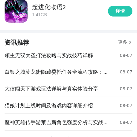
斗士一个没落下，也基本涉足了近年所有的竞技类游
超进化物语2
戏，虽然很业余，但我深深的爱着这些与人斗其乐无穷
详情
1.41GB
的游戏。
我认为PVP不应该是数值碾压之地，而是
不断突破自我
在过程中收获快乐的地方
，为此我们大幅度弱化了实时
资讯推荐
更多
PVP里数值的影响，务求有一个相对公平的环境让大家
领主无双大圣打法攻略与实战技巧详解
08-07
切磋斗技。
《物语》的对战体验，我们希望做到操作简单，技能释
白银之城莫戈街隐藏委托任务全流程攻略：触
08-07
放时机有深度，战局有博弈性，践行这些想法花费了我
发条件、完成步骤与奖励详解
们大量的时间，从DEMO到现在，我们收集了很多很棒
大侠闯天下游戏玩法详解与真实体验分享
08-07
的建议，并进行了反复的探讨，比如很多玩家特别喜欢
神灵在战场上常驻的感觉，为此我们给神灵增加了常驻
猫娘计划上线时间及游戏内容详细介绍
08-07
被动效果，并强化了神灵的战略特色，举个栗子：
神灵白虎在场时，怪兽除了攻击力提高外，还可以利用
魔神英雄传手游莱吉斯角色强度分析与实战搭
08-07
白虎的技能把对方的远程怪兽拉到战场中央进行集火，
配指南
而神灵朱雀在场时，怪兽的伤害减免能力会提高，释放