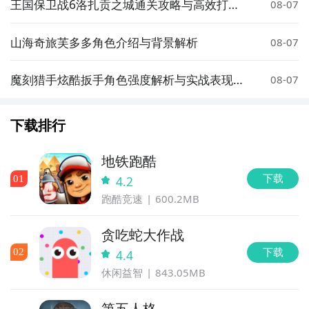
王国保卫战6洛扎贡之城通关攻略与高效打法
08-07
主动技能后己方怪兽5秒内不会死亡，正确的时机切换朱
技巧
雀可以完克白虎，累积优势。
山海奇旅芙多多角色介绍与背景解析
08-07
总的来说《物语》的实时PVP会以这种见招拆招的体验
魔刻猎手炫酷扳手角色强度解析与实战表现评
08-07
为基调展开，我们会尽早大规模开放实时PVP测试，并
测
持续的跟大家进行交流，相信最后一定可以打磨出超过
瘾的对战体验。
下载排行
地铁跑酷
▲ 起源殿玩法
下载
0
1
4.2
跑酷竞速
600.2MB
贪吃蛇大作战
下载
0
2
4.4
说到PVP，简单介绍一下自己，我是一名狂热的竞技类
休闲益智
843.05MB
游戏玩家，曾经在War3高校联赛拿过冠军，WOW的角
斗士一个没落下，也基本涉足了近年所有的竞技类游
第五人格