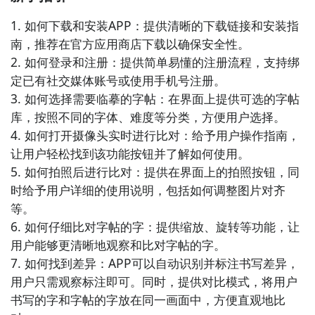
拟考试来熟悉驾考题型和规则，提高驾驶理论知识和技
1. 如何下载和安装APP：提供清晰的下载链接和安装指
能。

南，推荐在官方应用商店下载以确保安全性。

2. 如何登录和注册：提供简单易懂的注册流程，支持绑
5. 《中小学作文大全》：这款APP汇集了大量的中小学
定已有社交媒体账号或使用手机号注册。

作文范文和写作技巧，帮助学生提高写作水平。用户可
3. 如何选择需要临摹的字帖：在界面上提供可选的字帖
以通过阅读优秀范文和参考写作技巧来丰富自己的写作
库，按照不同的字体、难度等分类，方便用户选择。

思路，并提高作文的表达能力。

4. 如何打开摄像头实时进行比对：给予用户操作指南，
让用户轻松找到该功能按钮并了解如何使用。

6. 《数学公式手册》：这款APP整理了大量的数学公式
5. 如何拍照后进行比对：提供在界面上的拍照按钮，同
和解题方法，方便学生在学习和考试中查找和应用。用
时给予用户详细的使用说明，包括如何调整图片对齐
户可以通过搜索或浏览目录来快速找到需要的数学公
等。

式，并结合解题方法来理解和应用。

6. 如何仔细比对字帖的字：提供缩放、旋转等功能，让
用户能够更清晰地观察和比对字帖的字。

7. 《单词助手》：这款APP为学习英语的用户提供了广
7. 如何找到差异：APP可以自动识别并标注书写差异，
泛的词汇学习和记忆功能。它包含了大量的单词和词
用户只需观察标注即可。同时，提供对比模式，将用户
组，可以通过背诵、测试和记忆曲线等功能帮助用户扩
书写的字和字帖的字放在同一画面中，方便直观地比
大词汇量并提高记忆效果。
