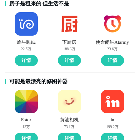
房子是租来的 但生活不是
蜗牛睡眠
下厨房
使命闹钟Alarmy
22.5万
188.3万
23.6万
详情
详情
详情
可能是最漂亮的修图神器
Fotor
黄油相机
in
13万
73.1万
199.2万
详情
详情
详情