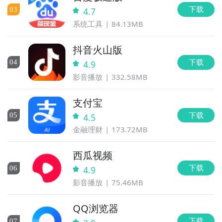
下载
0
3
4.7
系统工具
84.13MB
抖音火山版
下载
0
4
4.9
影音播放
332.58MB
支付宝
下载
0
5
4.5
金融理财
173.72MB
西瓜视频
下载
0
6
4.9
影音播放
75.46MB
QQ浏览器
下载
0
7