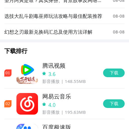
望月阿寅是谁？真实身份、背景故事及网络热
08-08
度解析
选技大乱斗剧毒巫师玩法攻略与最佳配装推荐
08-08
幻想之刃最新兑换码汇总及使用方法详解
08-08
下载排行
腾讯视频
下载
0
1
3.6
影音播放
148.55MB
网易云音乐
下载
0
2
4.0
影音播放
195.63MB
百度极速版