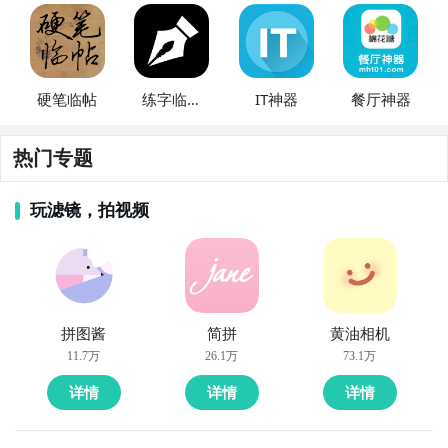
硬笔临帖
练字临帖
IT神器
餐厅神器
大师
热门专题
玩滤镜，拍视频
拼图酱
简拼
黄油相机
11.7万
26.1万
73.1万
详情
详情
详情