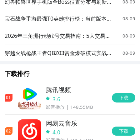
幻兽帕鲁世界手机版全Boss位置分布与刷新点
08-09
详解
宝石战争手游最强T0英雄排行榜：当前版本高
08-09
胜率核心角色推荐
2026年三角洲行动账号交易指南：5大交易平
08-09
台安全卖号全流程解析
穿越火线枪战王者QBZ03赏金爆破模式实战表
08-09
现与武器评测
下载排行
腾讯视频
下载
0
1
3.6
影音播放
148.55MB
网易云音乐
下载
0
2
4.0