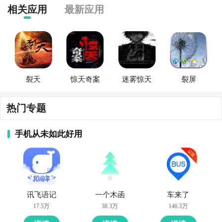
相关应用
最新应用
裂天
惊天奇案
迷雾惊天
裂屏
热门专题
手机从未如此好用
讯飞语记
一个木函
车来了
17.5万
38.3万
146.3万