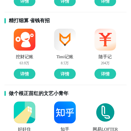
详情
详情
详情
精打细算 省钱有招
挖财记账
Timi记账
随手记
63.9万
8.5万
204万
详情
详情
详情
做个根正苗红的文艺小青年
好好住
知乎
网易LOFTER