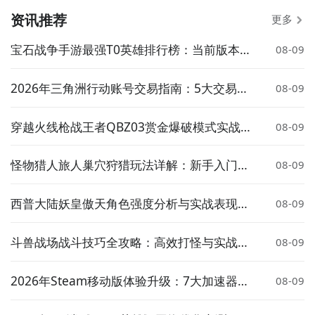
资讯推荐
更多
宝石战争手游最强T0英雄排行榜：当前版本高
08-09
胜率核心角色推荐
2026年三角洲行动账号交易指南：5大交易平
08-09
台安全卖号全流程解析
穿越火线枪战王者QBZ03赏金爆破模式实战表
08-09
现与武器评测
怪物猎人旅人巢穴狩猎玩法详解：新手入门与
08-09
高效率狩猎技巧
西普大陆妖皇傲天角色强度分析与实战表现评
08-09
测
斗兽战场战斗技巧全攻略：高效打怪与实战策
08-09
略详解
2026年Steam移动版体验升级：7大加速器对
08-09
比实测与低延迟方案推荐