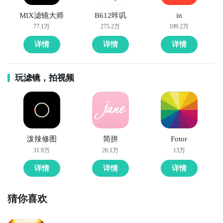
MIX滤镜大师
B612咔叽
in
77.1万
275.2万
199.2万
详情
详情
详情
玩滤镜，拍视频
泼辣修图
简拼
Fotor
31.9万
26.1万
13万
详情
详情
详情
猜你喜欢