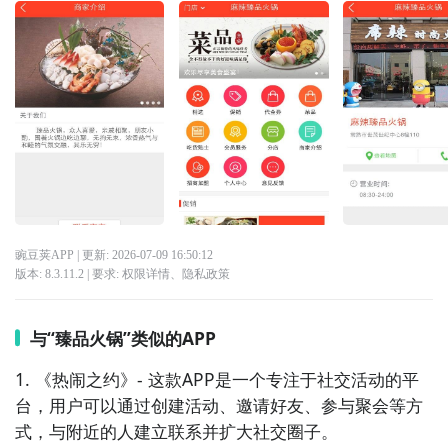
豌豆荚APP
| 更新:
2026-07-09 16:50:12
版本:
8.3.11.2
| 要求:
权限详情
、
隐私政策
与“臻品火锅”类似的APP
1. 《热闹之约》- 这款APP是一个专注于社交活动的平
台，用户可以通过创建活动、邀请好友、参与聚会等方
式，与附近的人建立联系并扩大社交圈子。
