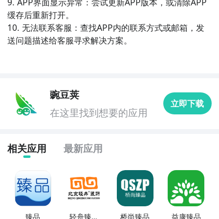
9. APP界面显示异常：尝试更新APP版本，或清除APP
10. 《心心相印》- 这个APP是一个私密的情侣交流平
缓存后重新打开。

台，情侣可以在其中分享照片、留言、制定计划，并通
10. 无法联系客服：查找APP内的联系方式或邮箱，发
过私密对话加深彼此之间的感情。
送问题描述给客服寻求解决方案。
豌豆荚
立即下载
在这里找到想要的应用
相关应用
最新应用
臻品
轻舟臻品
桥尚臻品
益康臻品