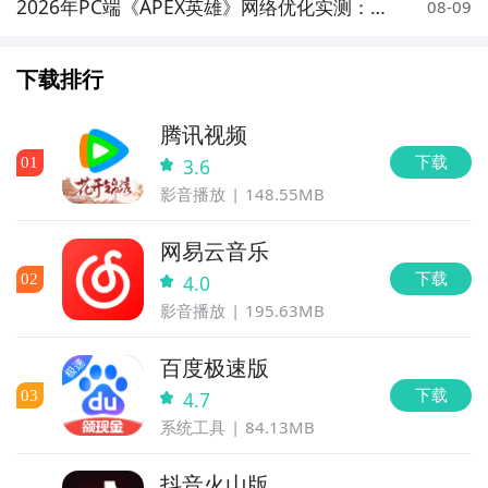
2026年PC端《APEX英雄》网络优化实测：7
08-09
大加速器对比与低延迟方案推荐
下载排行
腾讯视频
下载
0
1
3.6
影音播放
148.55MB
网易云音乐
下载
0
2
4.0
影音播放
195.63MB
百度极速版
下载
0
3
4.7
系统工具
84.13MB
抖音火山版