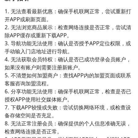
用户分享感受、寻求支持和建议。

1. 无法查看最新优惠：确保手机联网正常，尝试重新打
6. 《心灵驿站》- 这个APP提供了一个安全的社交平
开APP或刷新页面。

台，用户可以通过发布动态、发送消息等方式与朋友分
2. 无法浏览商品展示：检查网络连接是否正常，尝试清
享生活点滴，同时保护个人隐私。

除APP缓存或重新下载APP。

3. 导航功能无法使用：确认是否授予APP定位权限，或
7. 《私密通讯录》- 这款APP提供了一个加密的通讯
手动输入门店地址进行导航。

录，用户可以将联系人存储在其中，并设置访问权限，
4. 无法获取会员特权：确认是否已成功登录会员账户，
确保只有授权的人能够查看和拨打电话。

如果没有账户则需要注册新账户。

5. 不清楚如何加盟商户：查找APP内的加盟页面或联系
8. 《秘密社交圈》- 这个APP提供了一个私密的社交网
客服咨询加盟流程。

络，用户可以通过创建小组、发起话题、交换秘密等方
6. 分享功能无法使用：确保手机联网正常，检查是否已
式与志同道合的人建立连接。

授权APP使用社交媒体账户。

7. 下载APP较慢或失败：尝试切换网络环境，或检查设
9. 《私密聚会》- 这是一个专注于组织私密聚会的
备存储空间是否充足。

APP，用户可以创建活动并邀请指定的朋友，确保只有
8. 无法正常注册会员：确保提供的个人信息准确无误，
被邀请的人能够参加。

检查网络连接是否正常。
