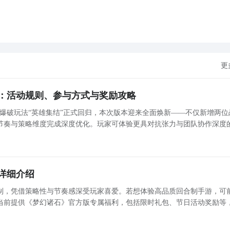
更
：活动规则、参与方式与奖励攻略
4爆破玩法“英雄集结”正式回归，本次版本迎来全面焕新——不仅新增两位
节奏与策略维度完成深度优化。玩家可体验更具对抗张力与团队协作深度
防博弈，快节奏、强配合、高变数成为本模式核心特色。以下为完整玩法解析。 全新英雄登场：攻守双
详细介绍
制，凭借策略性与节奏感深受玩家喜爱。若想体验高品质回合制手游，可
当前提供《梦幻诸石》官方版专属福利，包括限时礼包、节日活动奖励等
期期间（7月10日至8月31日）更推出“翻卡必中”福利活动，参与次数越多，获取奖励越丰厚。 《梦幻