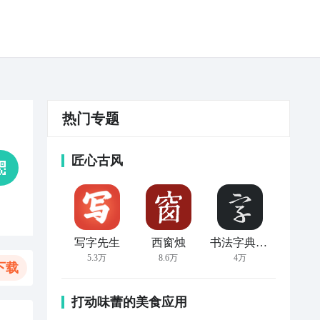
热门专题
匠心古风
写字先生
西窗烛
书法字典大全
5.3万
8.6万
4万
下载
打动味蕾的美食应用