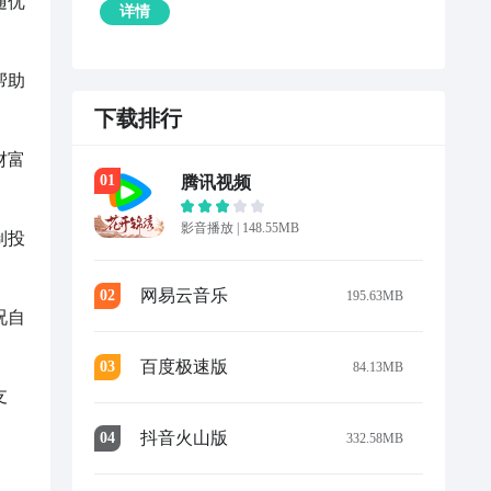
随优
详情
帮助
下载排行
财富
0
1
腾讯视频
影音播放
|
148.55MB
制投
网易云音乐
0
2
195.63MB
况自
百度极速版
0
3
84.13MB
支
抖音火山版
0
4
332.58MB