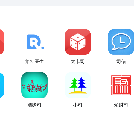
思
莱特医生
大卡司
司信
姻缘司
小司
聚财司