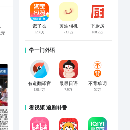
 
饿了么
黄油相机
下厨房
1250万
73.1万
188.2万
泡壳
学一门外语
有道翻译官
最最日语
不背单词
188.4万
7.9万
52万
看视频 追剧补番