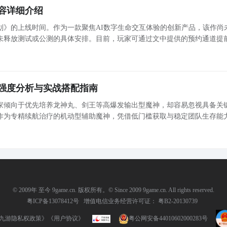
容详细介绍
划》的上线时间。作为一款聚焦AI数字生命交互体验的创新产品，该作尚
未释放测试或公测的具体安排。目前，玩家可通过文中提供的预约通道提
布时第一时间获取通知。本作以具备长期记忆能力的AI角色为核心，致力
建
强度分析与实战搭配指南
家倾向于优先培养龙神丸、剑王等高爆发输出型魔神，却容易忽视具备关
作为专精续航治疗的机动型辅助魔神，凭借低门槛获取与稳定团队生存能
正逐渐成为中后期攻坚阵容中不可替代的核心支撑。 莱吉斯定位与获取方式 莱吉斯属于机动型辅助魔神
© 2009年 至今 9game.cn. 版权所有。© Since 2009 9game.cn. All rights reserved.
粤ICP备13078412号
增值电信业务经营许可证： 粤B2-20130739
九游隐私权政策》
《用户协议》
粤公网安备44010602000283号