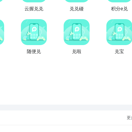
云握兑兑
兑兑碰
积分e兑
随便兑
兑啦
兑宝
更