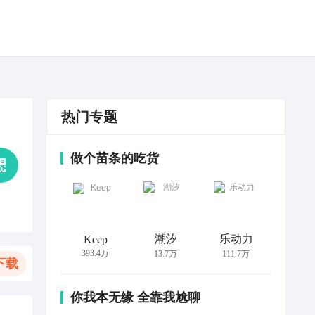
热门专题
做个苗条的吃货
潮汐
乐动力
Keep
393.4万
13.7万
111.7万
下载
你我本无缘 全靠我尬聊