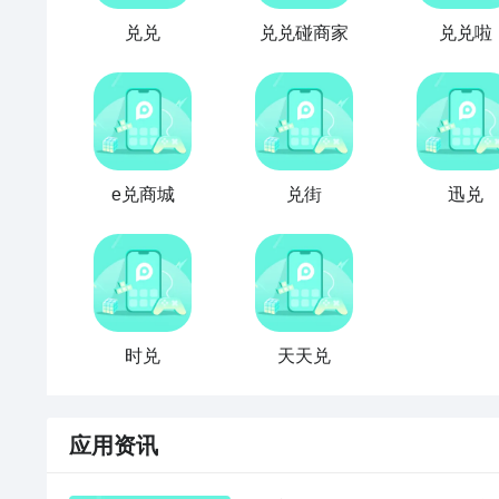
兑兑
兑兑碰商家
兑兑啦
e兑商城
兑街
迅兑
时兑
天天兑
应用资讯