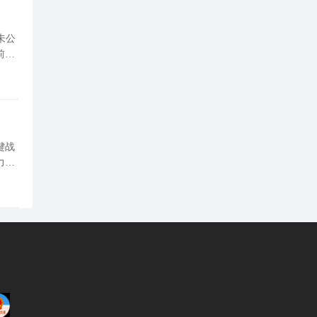
未公
前登
于构
键战
力，
，初