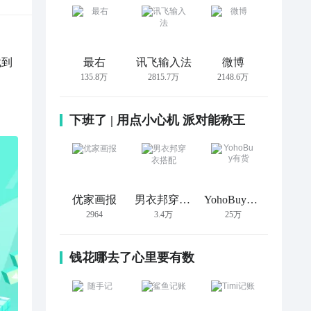
找到
最右
讯飞输入法
微博
135.8万
2815.7万
2148.6万
下班了 | 用点小心机 派对能称王
优家画报
男衣邦穿衣搭配
YohoBuy有货
2964
3.4万
25万
钱花哪去了心里要有数