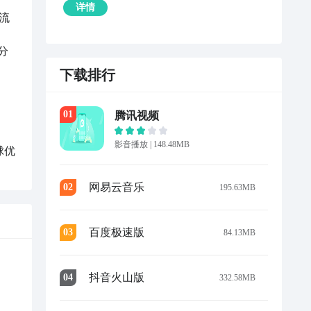
详情
流
分
下载排行
0
1
腾讯视频
影音播放
|
148.48MB
球优
网易云音乐
0
2
195.63MB
百度极速版
0
3
84.13MB
抖音火山版
0
4
332.58MB