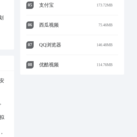
支付宝
0
5
173.72MB
划
西瓜视频
0
6
75.46MB
QQ浏览器
0
7
146.48MB
优酷视频
0
8
114.76MB
安


拟
，