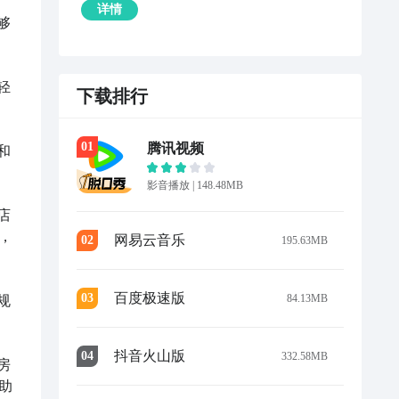
详情
够
轻
下载排行
0
1
腾讯视频
和
影音播放
|
148.48MB
店
，
网易云音乐
0
2
195.63MB
百度极速版
0
3
84.13MB
规
抖音火山版
0
4
332.58MB
房
助