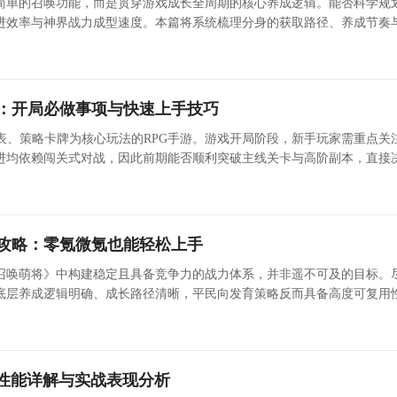
简单的召唤功能，而是贯穿游戏成长全周期的核心养成逻辑。能否科学规
进效率与神界战力成型速度。本篇将系统梳理分身的获取路径、养成节奏
阶应用策略，帮助玩家建立清晰的成长轴线。 分身的基础逻辑：三线协同，缺一不可 分身并非点
：开局必做事项与快速上手技巧
表、策略卡牌为核心玩法的RPG手游。游戏开局阶段，新手玩家需重点关
进均依赖闯关式对战，因此前期能否顺利突破主线关卡与高阶副本，直接
发育节奏。针对奶妈类角色的开荒思路，下文将提供系统性指引。 资源规划：钻石使用优先级与避坑指
攻略：零氪微氪也能轻松上手
召唤萌将》中构建稳定且具备竞争力的战力体系，并非遥不可及的目标。
底层养成逻辑明确、成长路径清晰，平民向发育策略反而具备高度可复用
路线，帮助玩家避开盲目追求稀有度的误区，把有限资源精准投向高星级
——这
器性能详解与实战表现分析