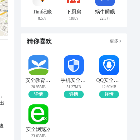
Timi记账
下厨房
蜗牛睡眠
8.5万
188万
22.5万
猜你喜欢
更多
安全教育平台
手机安全管家
QQ安全中心
20.95MB
51.27MB
12.69MB
详情
详情
详情
，
出
速
安全浏览器
23.63MB