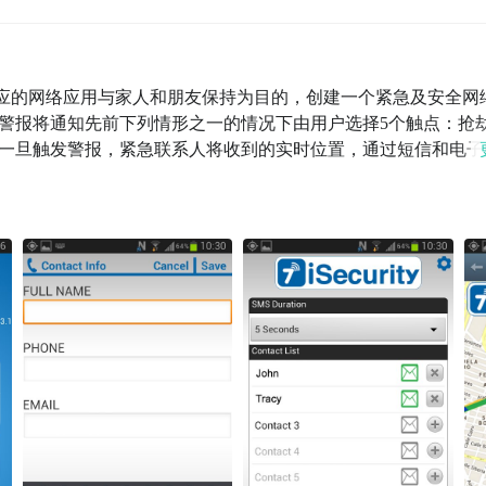
响应的网络应用与家人和朋友保持为目的，创建一个紧急及安全网
警报将通知先前下列情形之一的情况下由用户选择5个触点：抢
一旦触发警报，紧急联系人将收到的实时位置，通过短信和电子
此外，7iSecurity将激活装置的麦克风，并会记录在事件或
定的联系人，给朋友和家人的情况来分析的能力，面对自己心爱
国际边界，允许其经营国际。