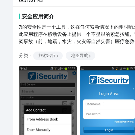
安全
应用
简介
7i的安全性是一个工具，这在任何紧急情况下的即时
此应用程序在移动设备上提供一个不显眼的紧急按钮。
架事故（前，地震，水灾，火灾等自然灾害）医疗急救
件发送警报的设备跟踪它，直到用户停止应用程序，每5秒。
分类
：
情况时的音频，而同时发送声音记录通过电子邮件向选
旅游出行
地图导航
人并采取必要的行动提供援助。 7iSecurity有没有