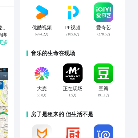
络。
优酷视频
PP视频
爱奇艺
6974.2万
2105.6万
7278.5万
劫绑
邮
更多
紧急
音乐的生命在现场
的
大麦
正在现场
豆瓣
63.8万
1.5万
191.1万
房子是租来的 但生活不是