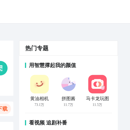
热门专题
用智慧撑起我的颜值
黄油相机
拼图酱
马卡龙玩图
73.1万
11.7万
11.5万
下载
看视频 追剧补番