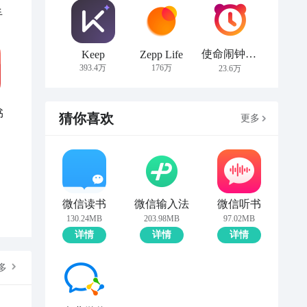
手
使命闹钟Alarmy
Keep
Zepp Life
393.4万
176万
23.6万
书
猜你喜欢
更多
微信读书
微信输入法
微信听书
130.24MB
203.98MB
97.02MB
详情
详情
详情
多