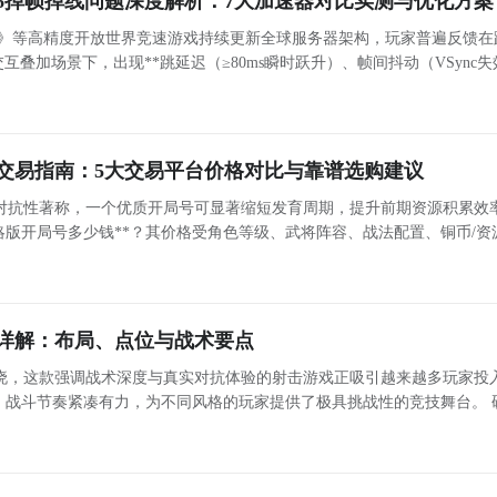
26掉帧掉线问题深度解析：7大加速器对比实测与优化方案
线6》等高精度开放世界竞速游戏持续更新全球服务器架构，玩家普遍反馈在
叠加场景下，出现**跳延迟（≥80ms瞬时跃升）、帧间抖动（VSync失
CP重传超时（联机断连）及晚高峰丢包率阶段性突破1.2%**等复
号交易指南：5大交易平台价格对比与靠谱选购建议
对抗性著称，一个优质开局号可显著缩短发育周期，提升前期资源积累效
略版开局号多少钱**？其价格受角色等级、武将阵容、战法配置、铜币/资
026年主流交易平台中，账号估值趋于透明化，但平台在安全性、商品真
详解：布局、点位与战术要点
晓，这款强调战术深度与真实对抗体验的射击游戏正吸引越来越多玩家投
，战斗节奏紧凑有力，为不同风格的玩家提供了极具挑战性的竞技舞台。 
向：地图设计逻辑解析 本作地图以战术功能性为核心出发点，涵盖硬核对枪、经典爆破、团队协作