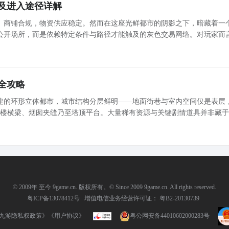
及进入途径详解
、商铺合规，物资供应稳定。然而在这座光鲜都市的阴影之下，暗藏着一
公开场所，而是依赖特定条件与路径才能触及的灰色交易网络。对玩家而
手中积压大量闲置赃物亟待变现时，黑市便成为关键资源获取与资产转化
心渠道
全攻略
建的环形立体都市，城市结构分层鲜明——地面街巷与室内空间仅是表层
钟楼横梁、烟囱夹缝乃至塔顶平台。大量稀有资源与关键剧情道具并非藏
与移动策略 高效抵达屋顶区域依
赖
© 2009年 至今 9game.cn. 版权所有。© Since 2009 9game.cn. All rights reserved.
粤ICP备13078412号
增值电信业务经营许可证： 粤B2-20130739
九游隐私权政策》
《用户协议》
粤公网安备44010602000283号