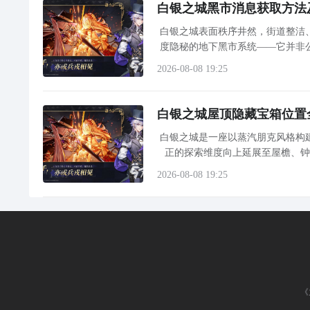
白银之城黑市消息获取方法
白银之城表面秩序井然，街道整洁
度隐秘的地下黑市系统——它并非
当主线任务急需液态白银素材，或
2026-08-08 19:25
白银之城屋顶隐藏宝箱位置
白银之城是一座以蒸汽朋克风格构
正的探索维度向上延展至屋檐、
面，而是静待玩家跃上高处，开启屋顶寻宝之旅。 屋顶探索必备：滑翔协同机制
2026-08-08 19:25
《