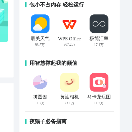
包小不占内存 轻松运行
最美天气
极简汇率
WPS Office
867.2万
98.5万
17.1万
用智慧撑起我的颜值
拼图酱
黄油相机
马卡龙玩图
11.7万
73.1万
11.5万
夜猫子必备指南