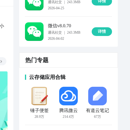
详情
通讯社交
|
243.3MB
2026-04-25
微信
v8.0.70
小
详情
通讯社交
|
243.3MB
2026-04-02
热门专题
社交通讯
云存储应用合辑
锤子便签
腾讯微云
有道云笔记
28.9万
214.4万
67万