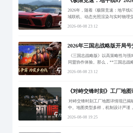
《极限竞速：地平线6》20
2026年，随着《极限竞速：地平
域联机、动态光照渲染与实时物理交互
致画面撕裂）、偶发性T
2026-08-08 23:12
2026年三国志战略版开局
《三国志战略版》以高策略性与强
同盟协作体验。那么，**三国志战
量及赛季进度等多重因素影响。2
2026-08-08 23:12
《对峙交锋时刻》工厂地图
对峙交锋时刻工厂地图详情现已揭
中。地图类型多样，机制设计严谨
战术导
2026-08-08 19:25