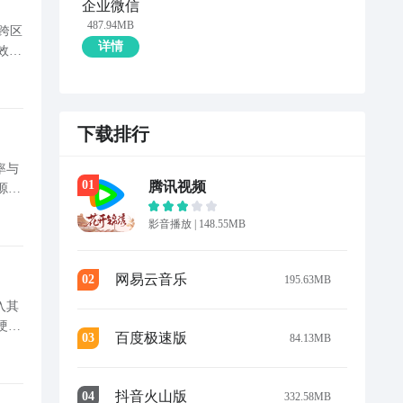
企业微信
487.94MB
跨区
详情
效导
下载排行
率与
0
1
腾讯视频
源存
实
影音播放
|
148.55MB
网易云音乐
0
2
195.63MB
入其
硬核
百度极速版
0
3
84.13MB
等多元
抖音火山版
0
4
332.58MB