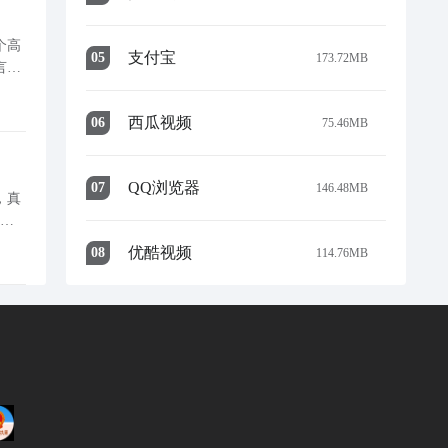
个高
支付宝
0
5
173.72MB
言，
的核
西瓜视频
0
6
75.46MB
QQ浏览器
0
7
146.48MB
，真
于地
优酷视频
0
8
114.76MB