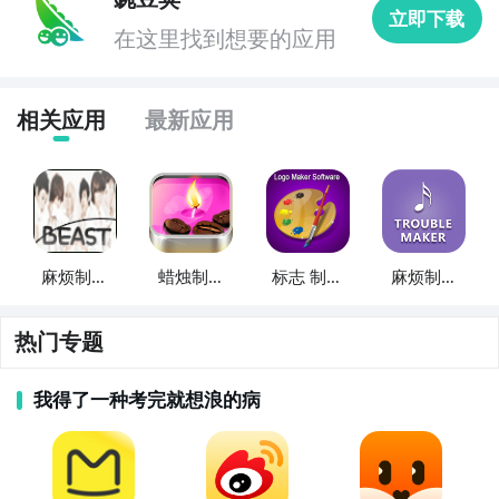
立即下载
用户可以观看现场演唱会、音乐节目等各种音乐直播活
在这里找到想要的应用
动。

6. 《电台FM》- 这款APP收录了各种类型的电台频道，
相关应用
最新应用
包括音乐、新闻、故事等。用户可以随时收听自己喜欢
的电台节目。

7. 《MV欣赏》- 这款APP提供了大量的MV资源，用户
可以观看最新的音乐视频和经典的MV作品。

麻烦制造
蜡烛制造
标志 制造
麻烦制造
者
者
者 软件
者歌词
8. 《唱歌KTV》- 这款APP提供了K歌功能，用户可以选
择自己喜欢的歌曲进行录音并分享给朋友。同时，还提
热门专题
供了伴奏和特效，让用户拥有一种真实的KTV体验。

我得了一种考完就想浪的病
9. 《音效制作》- 这款APP可以让用户自己制作音效，
包括各种乐器的声音和特效音效。用户可以通过这款
APP发挥自己的创造力，制作出属于自己的音效作品。
