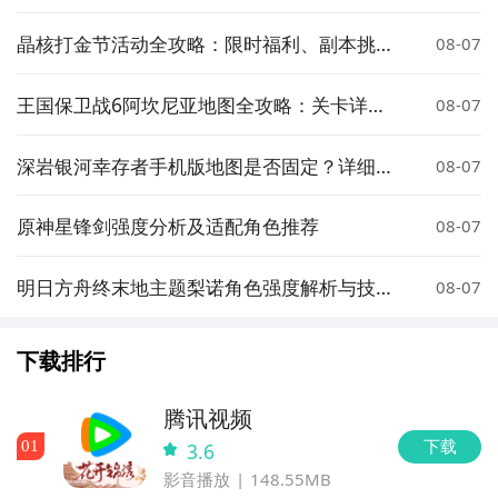
配推荐
晶核打金节活动全攻略：限时福利、副本挑战
08-07
与高价值装备获取指南
王国保卫战6阿坎尼亚地图全攻略：关卡详解
08-07
与通关技巧
深岩银河幸存者手机版地图是否固定？详细解
08-07
析地图机制与随机性
原神星锋剑强度分析及适配角色推荐
08-07
明日方舟终末地主题梨诺角色强度解析与技能
08-07
机制详解
下载排行
腾讯视频
下载
0
1
3.6
影音播放
148.55MB