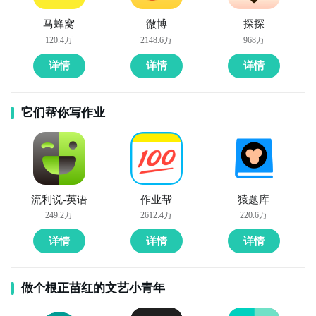
10. 《音乐分享社区》- 这款APP提供了一个音乐爱好者
马蜂窝
微博
探探
120.4万
2148.6万
968万
的社区平台，用户可以分享自己喜欢的音乐、发表评论
和与其他音乐爱好者交流。同时，还有专业的音乐推荐
详情
详情
详情
和编辑精选等功能。
它们帮你写作业
流利说-英语
作业帮
猿题库
249.2万
2612.4万
220.6万
详情
详情
详情
做个根正苗红的文艺小青年