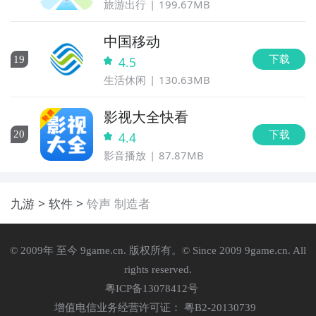
旅游出行
199.67MB
中国移动
下载
19
4.5
生活休闲
130.63MB
影视大全快看
下载
20
4.4
影音播放
87.87MB
九游
软件
铃声 制造者
© 2009年 至今 9game.cn. 版权所有。© Since 2009 9game.cn. All
rights reserved.
粤ICP备13078412号
增值电信业务经营许可证： 粤B2-20130739