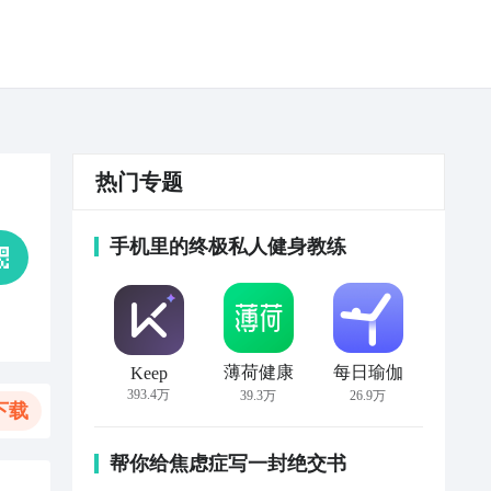
热门专题
手机里的终极私人健身教练
薄荷健康
每日瑜伽
Keep
393.4万
39.3万
26.9万
下载
帮你给焦虑症写一封绝交书