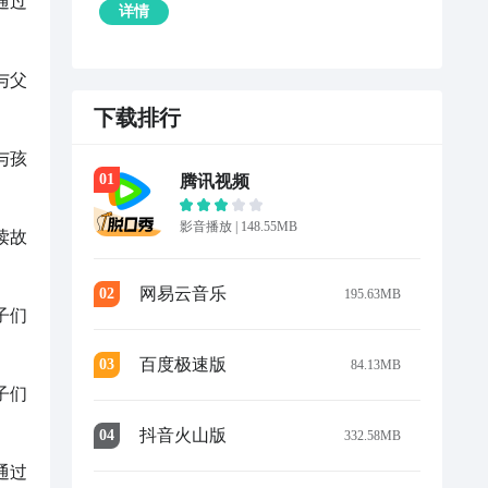
通过
详情
与父
下载排行
与孩
0
1
腾讯视频
影音播放
|
148.55MB
读故
网易云音乐
0
2
195.63MB
子们
百度极速版
0
3
84.13MB
子们
抖音火山版
0
4
332.58MB
通过