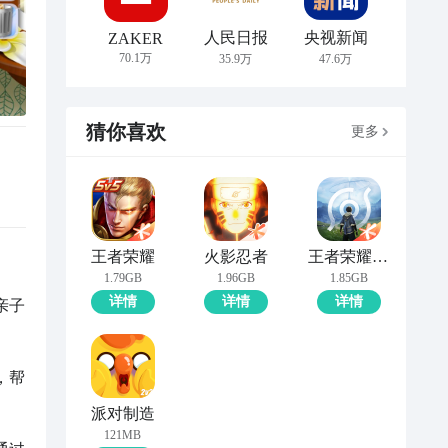
人民日报
央视新闻
ZAKER
70.1万
35.9万
47.6万
猜你喜欢
更多
王者荣耀
火影忍者
王者荣耀世界
1.79GB
1.96GB
1.85GB
详情
详情
详情
亲子
，帮
派对制造
121MB