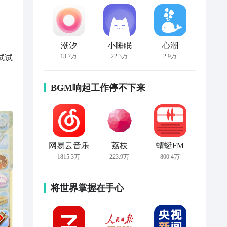
潮汐
小睡眠
心潮
13.7万
22.3万
2.9万
试试
BGM响起工作停不下来
网易云音乐
荔枝
蜻蜓FM
1815.3万
223.9万
800.4万
将世界掌握在手心