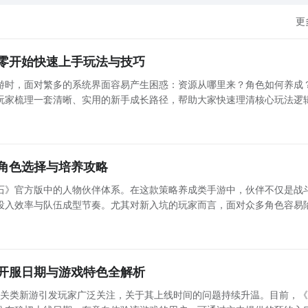
更
零开始快速上手玩法与技巧
游时，面对繁多的系统界面容易产生困惑：资源从哪里来？角色如何养成
玩家梳理一套清晰、实用的新手成长路径，帮助大家快速理清核心玩法逻
平稳度过前期发育阶段，真正掌握这款谍战题材挂机游戏的核心节奏。 特工系统：稳定资源获取的核
角色选择与培养攻略
石》官方版中的人物伙伴体系。在这款策略养成类手游中，伙伴不仅是战
投入效率与队伍成型节奏。尤其对新入坑的玩家而言，面对众多角色容易
先培养？哪些更适合长期驻场？本文将从品质分级、获取路径、定位适配
维度展
开服日期与游戏特色全解析
闯关类新游引发玩家广泛关注，关于其上线时间的问题持续升温。目前，