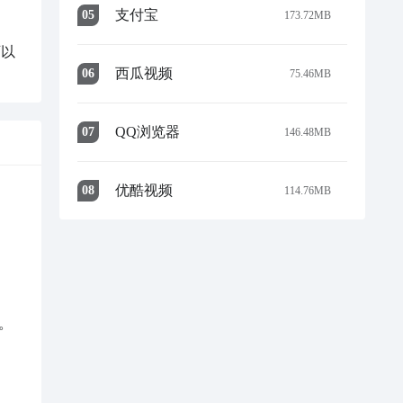
支付宝
0
5
173.72MB
可以
西瓜视频
0
6
75.46MB
QQ浏览器
0
7
146.48MB
优酷视频
0
8
114.76MB

