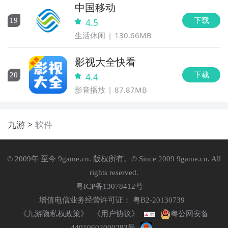
中国移动
下载
19
4.5
生活休闲
130.66MB
影视大全快看
下载
20
4.4
影音播放
87.87MB
九游
软件
© 2009年 至今 9game.cn. 版权所有。© Since 2009 9game.cn. All
rights reserved.
粤ICP备13078412号
增值电信业务经营许可证： 粤B2-20130739
《九游隐私权政策》
《用户协议》
粤公网安备
44010602000283号