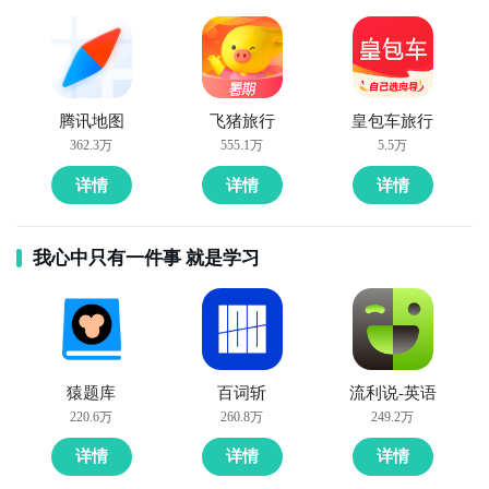
腾讯地图
飞猪旅行
皇包车旅行
362.3万
555.1万
5.5万
详情
详情
详情
我心中只有一件事 就是学习
猿题库
百词斩
流利说-英语
220.6万
260.8万
249.2万
详情
详情
详情