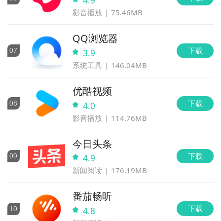
4.9
影音播放
75.46MB
QQ浏览器
下载
0
7
3.9
系统工具
146.04MB
优酷视频
下载
0
8
4.0
影音播放
114.76MB
今日头条
下载
0
9
4.9
新闻阅读
176.19MB
番茄畅听
下载
10
4.8