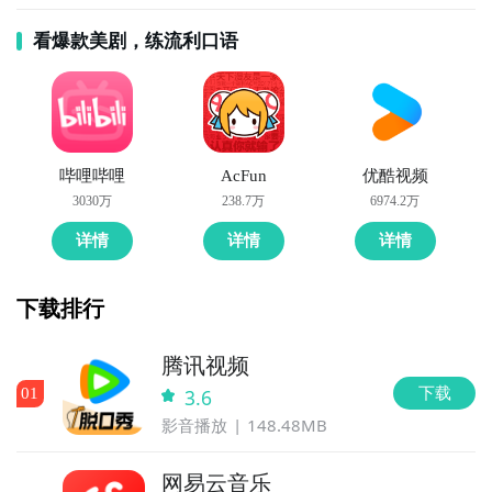
看爆款美剧，练流利口语
哔哩哔哩
AcFun
优酷视频
3030万
238.7万
6974.2万
详情
详情
详情
下载排行
腾讯视频
下载
0
1
3.6
影音播放
148.48MB
网易云音乐