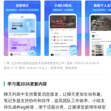
厂商: 北京世纪超星信息技术发展有限责任公司
| 更新:
2026-07-24 16:48:30
版本:
6.7.8
| 要求:
Android 5.0 以上、
权限详情
、
隐私政策
学习通2026更新内容
聊天列表中支持重复消息接龙，让聊天更加生动有趣。
笔记专题支持协作和排序，提高团队工作效率。小组支
持生成#tag标签，便于话题分类。泛雅课堂新增等候室