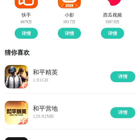
快手
小影
西瓜视频
6679万
183.7万
3507.9万
详情
详情
详情
猜你喜欢
和平精英
详情
1.91GB
和平营地
详情
129.92MB