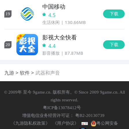
中国移动
下载
19
4.5
生活休闲
130.66MB
影视大全快看
下载
20
4.4
影音播放
87.87MB
九游
软件
武器和声音
© 2009年 至今 9game.cn. 版权所有。© Since 2009 9game.cn. All
rights reserved.
粤ICP备13078412号
增值电信业务经营许可证： 粤B2-20130739
《九游隐私权政策》
《用户协议》
粤公网安备