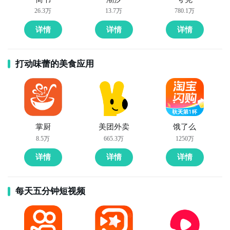
26.3万
13.7万
780.1万
详情
详情
详情
打动味蕾的美食应用
掌厨
美团外卖
饿了么
8.5万
665.3万
1250万
详情
详情
详情
每天五分钟短视频