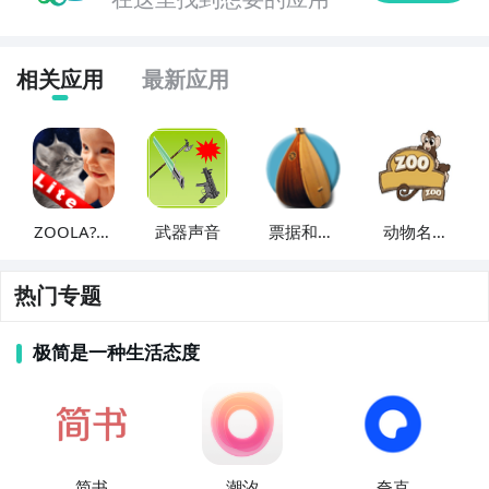
相关应用
最新应用
ZOOLA?动
武器声音
票据和声
动物名称
物和声音
音
和声音
热门专题
极简是一种生活态度
简书
潮汐
夸克