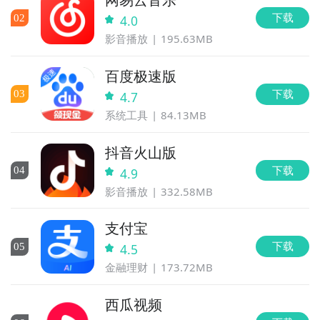
下载
0
2
4.0
影音播放
195.63MB
百度极速版
下载
0
3
4.7
系统工具
84.13MB
抖音火山版
下载
0
4
4.9
影音播放
332.58MB
支付宝
下载
0
5
4.5
金融理财
173.72MB
西瓜视频