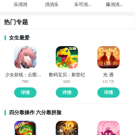
乐消消
消消乐
乐可消消
爆消消消
消
乐
热门专题
女生最爱
少女前线：云图计划
数码宝贝：新世纪
光·遇
7981
9282
131.7万
详情
详情
详情
四分靠操作 六分靠拼脸