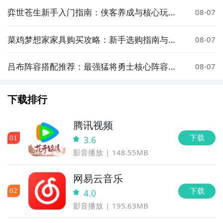
弈世苍生新手入门指南：侠客养成与核心玩法
08-07
详解
菜鸡梦想家家具购买攻略：新手选购指南与实
08-07
用技巧
吕布阵容搭配推荐：最强猛将勇士核心阵容与
08-07
实战攻略
下载排行
腾讯视频
下载
0
1
3.6
影音播放
148.55MB
网易云音乐
下载
0
2
4.0
影音播放
195.63MB