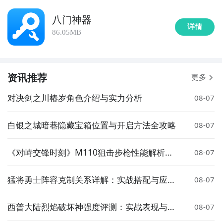
八门神器
详情
86.05MB
资讯推荐
更多
对决剑之川椿岁角色介绍与实力分析
08-07
白银之城暗巷隐藏宝箱位置与开启方法全攻略
08-07
《对峙交锋时刻》M110狙击步枪性能解析与
08-07
实战表现评测
猛将勇士阵容克制关系详解：实战搭配与应对
08-07
策略
西普大陆烈焰破坏神强度评测：实战表现与技
08-07
能解析