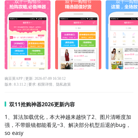
豌豆荚APP
| 更新:
2026-07-09 16:50:12
版本:
8.3.11.2
| 要求:
权限详情
、
隐私政策
双11抢购神器2026更新内容
1、算法加载优化，本大神越来越快了2、图片清晰度加
强，不带眼镜都能看见~3、解决部分机型后退的bug，
so easy