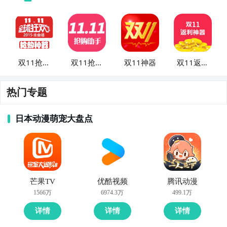
双11抢购
双11抢购
双11神器
双11返利
神器2015
助手
神器
热门专题
日本动漫萌宠大盘点
芒果TV
优酷视频
腾讯动漫
1566万
6974.3万
499.1万
详情
详情
详情