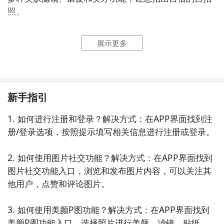
照。

5. 《悠然相机》：一款强大的相机应用，提供多种拍摄
展示更多
模式和美化功能，让您拍摄出清晰、美丽的照片。

6. 《魔图精灵》：一款趣味十足的图像编辑应用，提供
丰富的贴纸、滤镜和特效，让您的照片充满创意和个
新手指引
性。

1. 如何进行注册和登录？解决方式：在APP界面找到注
7. 《涂图秀秀》：一款适合儿童使用的图像编辑应用，
册/登录选项，按照提示填写相关信息进行注册或登录。

提供简单易用的涂鸦和贴纸功能，让孩子们尽情发挥创
造力。

2. 如何使用图片社交功能？解决方式：在APP界面找到
图片社交功能入口，浏览和发布图片内容，可以关注其
8. 《美图贴贴》：专注于贴纸和表情包的应用，提供大
他用户，点赞和评论图片。

量可爱、搞笑的贴纸和表情，让您的照片更加有趣。

3. 如何使用美颜P图功能？解决方式：在APP界面找到
9. 《快图浏览》：一款快速浏览和管理照片的应用，支
美颜P图功能入口，选择照片进行美颜、滤镜、贴纸、