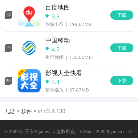
百度地图
下载
18
3.9
旅游出行
199.67MB
中国移动
下载
19
4.5
生活休闲
130.66MB
影视大全快看
下载
20
4.4
影音播放
87.87MB
九游
软件
in v3.4.130
© 2009年 至今 9game.cn. 版权所有。© Since 2009 9game.cn. All