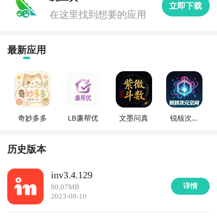
立即下载
在这里找到想要的应用
最新应用
奇妙多多
LB廉帮优
文墨问真
锐核次元
空间
历史版本
inv3.4.129
详情
80.07MB
2023-08-10