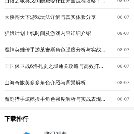
白银之城莫戈街隐藏委托任务全流程攻略：触
08-07
发条件、完成步骤与奖励详解
大侠闯天下游戏玩法详解与真实体验分享
08-07
猫娘计划上线时间及游戏内容详细介绍
08-07
魔神英雄传手游莱吉斯角色强度分析与实战搭
08-07
配指南
王国保卫战6洛扎贡之城通关攻略与高效打法
08-07
技巧
山海奇旅芙多多角色介绍与背景解析
08-07
魔刻猎手炫酷扳手角色强度解析与实战表现评
08-07
测
下载排行