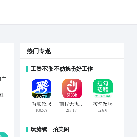
热门专题
工资不涨 不妨换份好工作
们广
图、
智联招聘
前程无忧51Job
拉勾招聘
180.5万
217.1万
32.6万
玩滤镜，拍美图