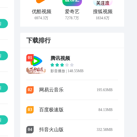
优酷视频
爱奇艺
搜狐视频
6974.3万
7278.7万
1834.6万
情
下载排行
情
0
1
腾讯视频
影音播放
|
148.55MB
情
网易云音乐
0
2
195.63MB
百度极速版
0
3
84.13MB
情
抖音火山版
0
4
332.58MB