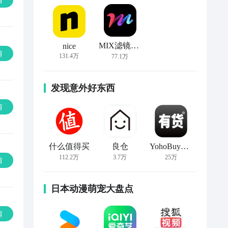
情
MIX滤镜大师
nice
情
131.4万
77.1万
发现意外好东西
情
什么值得买
良仓
YohoBuy有货
112.2万
3.7万
25万
情
日本动漫萌宠大盘点
情