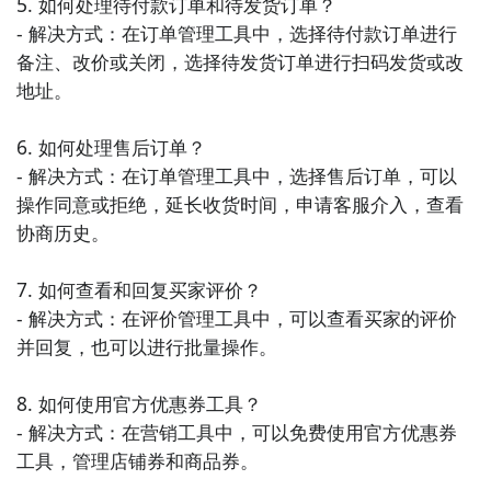
5. 如何处理待付款订单和待发货订单？

购物平台，用户可以在平台上购买到来自世界各地的优
- 解决方式：在订单管理工具中，选择待付款订单进行
质商品。考拉海购提供了海外直邮和品牌授权的商品，
备注、改价或关闭，选择待发货订单进行扫码发货或改
用户可以享受到品质保证的海外购物体验。

地址。

9. 《网易严选》- 网易严选是一款以精品商品为主的购
6. 如何处理售后订单？

物平台，用户可以在平台上购买到各类精选商品，包括
- 解决方式：在订单管理工具中，选择售后订单，可以
家居用品、厨房用具、个护美妆等。网易严选注重产品
操作同意或拒绝，延长收货时间，申请客服介入，查看
品质和用户体验，为用户提供高品质的购物选择。

协商历史。

10. 《聚美优品》- 聚美优品是一家以美妆、个护为主的
7. 如何查看和回复买家评价？

购物平台，用户可以在平台上购买到各类美妆产品和个
- 解决方式：在评价管理工具中，可以查看买家的评价
人护理用品。聚美优品提供了丰富的品牌和产品选择，
并回复，也可以进行批量操作。

用户可以根据自身需求选购到适合的商品。
8. 如何使用官方优惠券工具？

- 解决方式：在营销工具中，可以免费使用官方优惠券
工具，管理店铺券和商品券。
