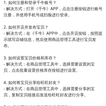
1. 如何注册和登录千牛账号？

扣活动，让用户享受更实惠的购物体验。

- 解决方式：打开《千牛》APP，点击注册按钮进行账号
注册，并使用手机号或扫脸进行登录。

5. 《苏宁易购》- 苏宁易购是一家综合性电商平台，用
户可以在平台上购买家电、数码产品、美妆用品等。苏
2. 如何开店并发布宝贝？

宁易购提供了便捷的配送服务和丰富的商品选择，用户
- 解决方式：在《千牛》APP中，点击开店按钮，按照提
可以轻松购买到所需商品。

示填写店铺信息，然后使用商品管理工具进行宝贝发
布。

6. 《蘑菇街》- 蘑菇街是一款以时尚服饰、鞋包配饰为
主的购物平台。用户可以在蘑菇街上找到各种时尚潮流
3. 如何设置宝贝价格和库存？

的商品，并享受到特价折扣和限时优惠。

- 解决方式：在商品管理工具中，选择需要设置的宝
贝，点击批量设置价格库存按钮进行设置。

7. 《唯品会》- 唯品会是一家提供限时折扣的购物平
台，用户可以在平台上购买到各类品牌商品，包括服
4. 如何将宝贝分享给旺旺好友？

装、鞋包、家居用品等。唯品会提供了原厂直供的商
- 解决方式：在商品管理工具中，选择需要分享的宝
品，用户可以以更低的价格购买到正品商品。

贝，复制宝贝链接后发送给旺旺好友进行分享。

8. 《考拉海购》- 考拉海购是一家提供海外商品代购的