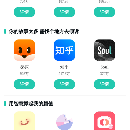
764万
187.9万
186.3万
详情
详情
详情
你的故事太多 需找个地方去倾诉
探探
知乎
Soul
968万
517.3万
370万
详情
详情
详情
用智慧撑起我的颜值