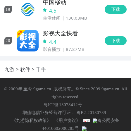
中国移动
下载
19
4.5
生活休闲
130.63MB
影视大全快看
下载
20
4.4
影音播放
87.87MB
九游
软件
千牛
© 2009年 至今 9game.cn. 版权所有。© Since 2009 9game.cn. All
rights reserved.
粤ICP备13078412号
增值电信业务经营许可证： 粤B2-20130739
《九游隐私权政策》
《用户协议》
粤公网安备
44010602000283号