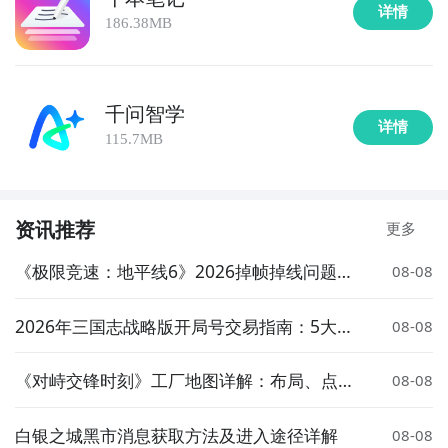
详情
186.38MB
千问智学
详情
115.7MB
资讯推荐
更多
《极限竞速：地平线6》2026掉帧掉线问题深
08-08
度解析：7大加速器对比实测与优化方案
2026年三国志战略版开局号交易指南：5大交
08-08
易平台价格对比与靠谱选购建议
《对峙交锋时刻》工厂地图详解：布局、点位
08-08
与战术要点
白银之城黑市消息获取方法及进入途径详解
08-08