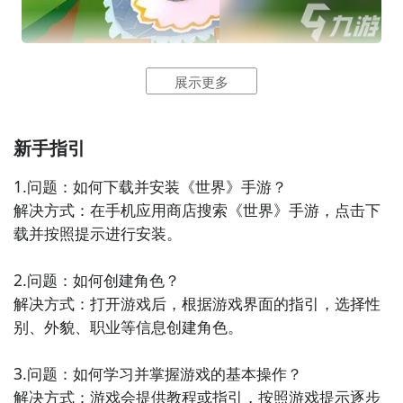
1.
下界
- 下界是一个充满危险和宝藏的世界。你需要寻
找下界门并跳入其中，然后与下界
生物
战斗，并探索下
界
堡垒
。
迷你世界
地心世界
可以说是迷你世界中的一个创新模
展示更多
式，这个模式中有许多不同的环节和难度供玩家选择。
2. 末地 - 末地是一个神秘的世界，你可以通过激活
末地
本文将提供一些基本的攻略，帮助新入手这个模式的玩
传送门
来到达。在末地，你将与
末影龙
战斗，探索末地
家提高他们的游戏体验。
新手指引
城堡，并获得
末影珍珠
。
理解地下环境
3. 散落的
村庄
和要塞 - 在
探险
中，你还可能遇到散落的
1.问题：如何下载并安装《世界》手游？

村庄和要塞。这些地方有着丰富的资源和宝藏，你可以
解决方式：在手机应用商店搜索《世界》手游，点击下
地心世界的地下环境是非常有挑战性的。你常常需要创
与当地居民交易物品。
载并按照提示进行安装。

造性地思考，如何在黑暗中找到你的方向，如何制造光
源，如何抵挡敌人的攻击。你需要时刻注意你的环境，
总结
2.问题：如何创建角色？

并实时调整你的
策略
，否则你可能会在地心世界中迷
探索《我的世界》的多个世界将会带给你无尽的乐趣和
解决方式：打开游戏后，根据游戏界面的指引，选择性
失。
冒险
。前往海底世界和其他世界，记得始终保持警觉，
别、外貌、职业等信息创建角色。

并做好充足的准备。祝你游戏愉快！
合理使用工具
3.问题：如何学习并掌握游戏的基本操作？

在地心世界中，你需要合理地使用你的工具来升级和修
解决方式：游戏会提供教程或指引，按照游戏提示逐步