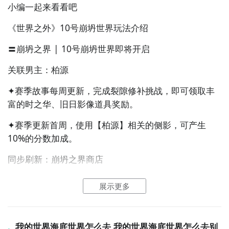
小编一起来看看吧
活动奖励：
《世界之外》10号崩坍世界玩法介绍
完成任务可获取时之华、红线、稀有果实、侧影重逢升
级养成道具、晶币等奖励
〓崩坍之界 | 10号崩坍世界即将开启
你被拖入到了一个异于现实的镜像世界，请找到这里不
关联男主：柏源
合常规的一切，破镜而出
✦赛季故事每周更新，完成裂隙修补挑战，即可领取丰
富的时之华、旧日影像道具奖励。
✦赛季更新首周，使用【柏源】相关的侧影，可产生
10%的分数加成。
同步刷新：崩坍之界商店
✦全新柏源【月】等级侧影「一剑霜寒」上线，届时可
展示更多
通过崩坍之界商店兑换解锁。
✦第二赛季的崩坍之界商店，崩坍之界商店刷新后，上
群星启明时卡面：
我的世界海底世界怎么去 我的世界海底世界怎么去别
赛季未使用的「旧日影像」会自动转换成「影像余