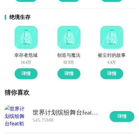
绝境生存
幸存者危城
创造与魔法
被尘封的故事
14.4万
92.9万
4.4万
详情
详情
详情
猜你喜欢
世界计划缤纷舞台feat初
详情
音未来
545.75MB