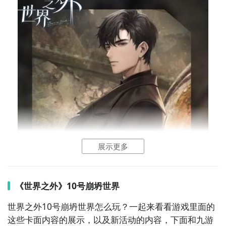
（体魄）等，这些卡牌在实战中也有不错的表现。T2和
T3等级的卡牌虽然强度相对较低，但在特定情况下也能
发挥重要作用。
展示更多
在选择和培养世界卡时，玩家可以根据自己的游戏需求
和资源情况来决定。对于追求高战斗力的玩家，优先获
《世界之外》镜像世界活动玩法攻略
《世界之外》10号崩坍世界
取和培养SSS和SS强度的卡牌是明智的选择。而对于资
在异于现实的镜像世界，寻找不合常规的一切，破解迷
世界之外10号崩坍世界怎么玩？一起来看看游戏里面的
源有限的玩家，选择S和A强度的卡牌进行培养
宫完成任务即可
这些卡面内容的展示，以及新活动的内容，下面和
九游