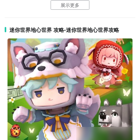
展示更多
前往海底世界
前往海底世界之前，你需要做好充足的准备。
迷你世界地心世界 攻略-迷你世界地心世界攻略
1. 获取潜水装备 - 你需要穿上潜水装备才能在
海底
生
存
。潜水装备包括潜水镜、水下呼吸药水和水下耐力药
水。
2. 寻找水源 - 在附近找到一个湖泊或
海洋
，并确保水边
有足够大的洞口可以潜入。你也可以挖掘一个大洞，在
里面放入水源。
3. 前往海底世界 - 穿上潜水装备，跳入水中，你将
自动
开始探索海底世界。记住要时刻观察你的血条和呼吸
条，以免在水下窒息。
探索别的世界
除了海底世界，你还可以探索许多其他有趣的世界。