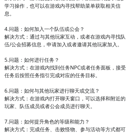
复。例如，铁镐在
挖矿
时非常有效，骨灰可以用来治疗
学习操作，也可以在游戏内寻找帮助菜单获取相关信
伤口，铁锹又可以用来开凿土壤等。了解每个工具的
功
息。

能
和适当的使用时机，将帮助你在地心世界中更有效地
生存
。
4.问题：如何加入一个队伍或公会？

和队友合作
解决方式：通过与其他玩家互动，或者在游戏内寻找队
伍/公会招募信息，申请加入或者邀请其他玩家加入。

在
多人
模式中，你和队友的合作至关重要。你们可能需
要一起
狩猎
、
建筑
或者采集资源。通过有效的沟通，你
5.问题：如何进行任务？

们可以更好地分工合作，从而更快地适应地心世界的环
解决方式：在游戏内找到任务NPC或者任务面板，接受
境。
任务后按照任务指引完成对应的任务目标。

灵活解决问题
6.问题：如何与其他玩家进行聊天或交流？

地心世界中的挑战千变万化，你需要灵活地解决问题，
解决方式：在游戏内打开聊天窗口，可以选择和附近的
才能在游戏中取得胜利。举个例子，当你遇到洞穴中的
玩家、队伍成员或者公会成员进行聊天。

大型
生物
时，你可能需要制造一些诱饵来引诱它离开，
然后快速突破它的巢穴；当你在地下迷失方向时，你可
7.问题：如何提升角色的等级和能力？

能需要制造一些标记来辅助你找到回家的道路。
解决方式：完成任务、击败怪物、参与活动等方式都可