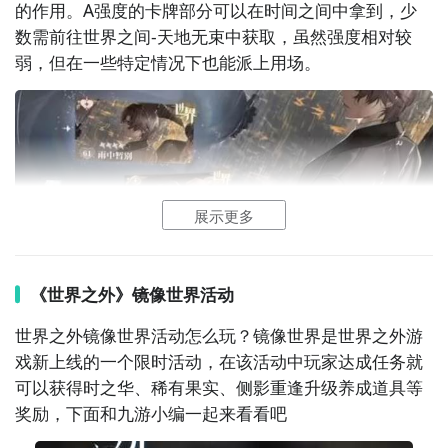
的作用。A强度的卡牌部分可以在时间之间中拿到，少
数需前往世界之间-天地无束中获取，虽然强度相对较
弱，但在一些特定情况下也能派上用场。
展示更多
《世界之外》镜像世界活动
从另一个角度来看，世界卡还可以按照T0、T1、T2和
T3等级进行划分。T0等级的卡牌包括易遇·限时圆满
世界之外镜像世界活动怎么玩？镜像世界是世界之外游
（魅力）、顾时夜·尽余欢（思维）、柏源·残阳欲尽（灵
戏新上线的一个限时活动，在该活动中玩家达成任务就
巧）和夏萧因·春衫易醒（感知），这些卡牌在游戏中具
可以获得时之华、稀有果实、侧影重逢升级
养成
道具等
有极高的价值。T1等级的卡牌则包括顾时夜·因缘何错、
奖励，下面和
九游
小编一起来看看吧
易遇·妄念（思维）；柏源·加冕时刻、易遇·甜蜜记忆