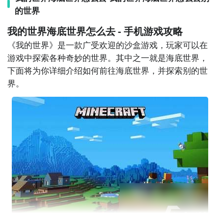
的世界
烬」。
「群星启明时」 | 顾时夜 · 此星永昼
我的世界
海底世界
怎么去 - 手机
游戏攻略
“我不会受到任何
信息素
的影响，
《我的
世界
》是一款广受欢迎的
沙盒游戏
，玩家可以在
但会受到你的，你诱惑我...”
游戏中探索各种奇妙的世界。其中之一就是海底世界，
下面将为你详细介绍如何前往海底世界，并探索别的世
界。
「群星启明时」 | 易遇 · 天色未明
“其他的，我都可以不在意了，
我只想要你。”