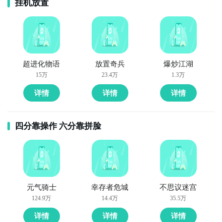
挂机放置
超进化物语
放置奇兵
爆炒江湖
15万
23.4万
1.3万
详情
详情
详情
四分靠操作 六分靠拼脸
元气骑士
幸存者危城
不思议迷宫
124.9万
14.4万
35.5万
详情
详情
详情