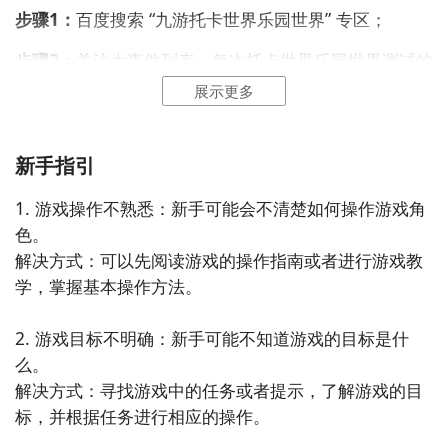
步骤1：
百度搜索
“
九游托卡世界乐园世界
”
专区
；
步骤2：
关注大事件列表，每次托卡世界乐园世界测试的
时间都会最新发布，这是九游独家的哦；
展示更多
新手指引
1. 游戏操作不熟悉：新手可能会不清楚如何操作游戏角
色。

解决方式：可以先阅读游戏的操作指南或者进行游戏教
学，掌握基本操作方法。

通过上面的游戏介绍和图片，可能大家对托卡世界乐园
世界有大致的了解了，不过这么游戏要怎么样才能抢先
2. 游戏目标不明确：新手可能不知道游戏的目标是什
体验到呢？不用担心，目前九游客户端已经开通了测试
么。

提醒了，通过在九游APP中搜索“托卡世界乐园世界”，
解决方式：寻找游戏中的任务或者提示，了解游戏的目
点击右边的【订阅】或者是【开测提醒】，订阅游戏就
标，并根据任务进行相应的操作。

不会错过最先的下载机会了咯！