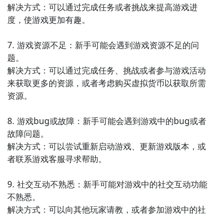
解决方式：可以通过完成任务或者挑战来提高游戏进
度，使游戏更加有趣。

全球好游抢先下
福利礼包免费领
官方直播陪你玩
7. 游戏资源不足：新手可能会遇到游戏资源不足的问
立即下载
题。

解决方式：可以通过完成任务、挑战或者参与游戏活动
方法三： 查看九游开测表
来获取更多的资源，或者考虑购买虚拟货币以获取所需
步骤1：
在九游开测表中玩家们可以看到当天所有进行开
资源。

测的手机游戏，以及最近十天即将进行测试的游戏，有
具体的测试时间以及测试阶段介绍，玩家们可以在这里
8. 游戏bug或故障：新手可能会遇到游戏中的bug或者
查找托卡世界乐园世界的相关公测时间信息!
故障问题。

解决方式：可以尝试重新启动游戏、更新游戏版本，或
步骤2：
访问地址>>>
手游开测表地址
者联系游戏客服寻求帮助。

好了，托卡世界乐园世界公测时间的关注方法就讲到这
里，各位玩家是否都已经掌握好以上三种技巧了呢，随
9. 社交互动不熟悉：新手可能对游戏中的社交互动功能
时随地关注托卡世界乐园世界什么时候开测，什么时候
不熟悉。

开放下载，什么时候公测等信息，还有一个办法就是留
解决方式：可以向其他玩家请教，或者参加游戏中的社