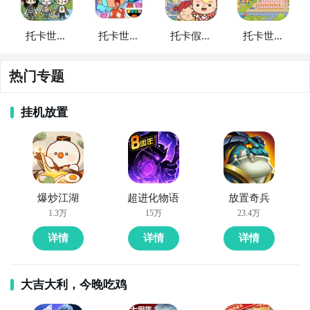
托卡世界
托卡世界
托卡假期
托卡世界
乐园
水上乐园
乐园世界
假期乐园
热门专题
挂机放置
爆炒江湖
超进化物语
放置奇兵
1.3万
15万
23.4万
详情
详情
详情
大吉大利，今晚吃鸡