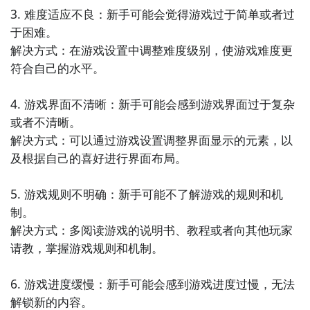
3. 难度适应不良：新手可能会觉得游戏过于简单或者过
九游APP
于困难。

刷好游 上九游
解决方式：在游戏设置中调整难度级别，使游戏难度更
符合自己的水平。

方法二： 下载九游APP，订阅托卡世界乐园世界的开测
4. 游戏界面不清晰：新手可能会感到游戏界面过于复杂
提醒
或者不清晰。

全球好游抢先下
福利礼包免费领
官方直播陪你玩
解决方式：可以通过游戏设置调整界面显示的元素，以
步骤1：
点击下载九游APP；
及根据自己的喜好进行界面布局。

立即下载
步骤2：
进入APP搜索“托卡世界乐园世界”，订阅后可及
5. 游戏规则不明确：新手可能不了解游戏的规则和机
时接受活动,礼包,开测和开放下载的提醒；
制。

解决方式：多阅读游戏的说明书、教程或者向其他玩家
九游APP
请教，掌握游戏规则和机制。

刷好游 上九游
6. 游戏进度缓慢：新手可能会感到游戏进度过慢，无法
解锁新的内容。
