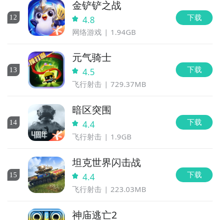
金铲铲之战
下载
12
4.8
网络游戏
1.94GB
元气骑士
下载
13
4.5
飞行射击
729.37MB
暗区突围
下载
14
4.4
飞行射击
1.9GB
坦克世界闪击战
下载
15
4.4
飞行射击
223.03MB
神庙逃亡2