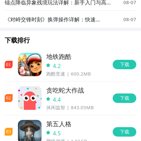
锚点降临异象残境玩法详解：新手入门与高阶
08-07
技巧指南
《对峙交锋时刻》换弹操作详解：快速
08-07
reload 实用技巧
下载排行
地铁跑酷
下载
0
1
4.2
跑酷竞速
600.2MB
贪吃蛇大作战
下载
0
2
4.4
休闲益智
843.05MB
第五人格
下载
0
3
4.5
网络游戏
1.91GB