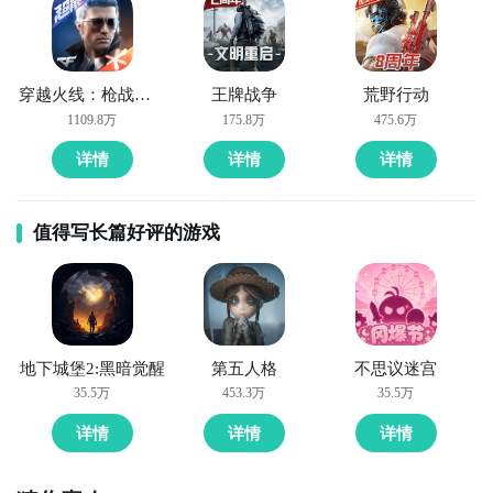
穿越火线：枪战王者
王牌战争
荒野行动
1109.8万
175.8万
475.6万
详情
详情
详情
值得写长篇好评的游戏
地下城堡2:黑暗觉醒
第五人格
不思议迷宫
35.5万
453.3万
35.5万
详情
详情
详情