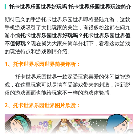
款游戏提供了各种难度的数独谜题供你挑战。通过逻辑
托卡世界乐园世界好玩吗 托卡世界乐园世界玩法简介
推理和数字填充，解开每个谜题，锻炼你的思维能力！

期待已久的手游托卡世界乐园世界即将登陆九游，这款
手机游戏吸引了大批玩家的关注，有很多粉丝都在问九
7. 《夹娃娃》- 这是一款具有娃娃机玩法的休闲益智游
游小编
托卡世界乐园世界好玩吗？托卡世界乐园世界值
戏。通过操作夹子，抓取娃娃并将其放置到正确的位
不值得玩？
现在就为大家来简单分析下，看看这款游戏
置，赢得奖励！

的玩法特点和游戏剧情介绍。
8. 《找不同》- 在这款游戏中，你需要在两张近乎相同
1、托卡世界乐园世界简要评析：
的图片中找出所有的不同之处。通过观察细节，提高你
托卡世界乐园世界一款深受玩家喜爱的休闲益智游
的观察力和专注力！

戏，在这里玩家可以尽情享受游戏带来的刺激，清新脱
俗的游戏画面也能给玩家不一样的游戏体验感。
9. 《推块迷宫》- 这款游戏是一个有趣的迷宫解谜游
戏。通过推动块，找到通往出口的路径，避免陷阱和障
2、托卡世界乐园世界图片欣赏：
碍物，挑战每一关！

10. 《消灭方块》- 在这款休闲益智游戏中，你需要点击
相同颜色的方块来消除它们。通过合理的点击顺序，消