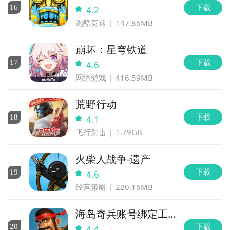
下载
16
4.2
跑酷竞速
147.86MB
崩坏：星穹铁道
下载
17
4.6
网络游戏
416.59MB
荒野行动
下载
18
4.1
飞行射击
1.79GB
火柴人战争-遗产
下载
19
4.6
经营策略
220.16MB
海岛奇兵账号绑定工
具
下载
20
4.4