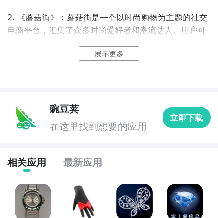
2. 《蘑菇街》：蘑菇街是一个以时尚购物为主题的社交
电商平台，汇集了众多时尚爱好者和潮流达人。用户可
以在蘑菇街上发现最新的潮流单品、购买心仪的时尚品
展示更多
牌，还能通过社区互动获取优惠信息和购物攻略。

3. 《唯品会》：唯品会是中国领先的特卖会购物平台，
提供各类奢侈品、时尚品牌以及家居用品的优惠折扣。
用户可以在唯品会上轻松购买到心仪的品牌商品，享受
豌豆荚
立即下载
到超高性价比的购物体验。

在这里找到想要的应用
4. 《聚美优品》：聚美优品是一个集美妆、个护、家居
等品类的网上购物平台，提供正品保证和优惠折扣。用
相关应用
最新应用
户可以在聚美优品上购买到各类美妆产品、保健品和生
活用品，享受到线上购物的便利和实惠。

5. 《京东》：京东是中国最大的综合性电商平台之一，