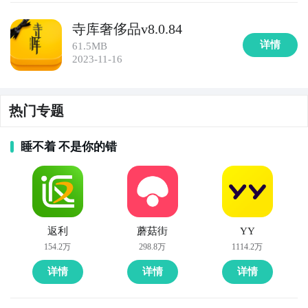
寺库奢侈品v8.0.84
9. 《苏宁易购》：苏宁易购是中国领先的线上线下一体
详情
61.5MB
化零售平台，提供各类商品的购物服务。用户可以在苏
2023-11-16
宁易购上购买到从家电、数码产品到服装、家居用品的
各类商品，还能享受到苏宁会员的专属优惠和服务。

热门专题
10. 《亚马逊》：亚马逊是全球最大的电商平台之一，
提供各类商品的在线购物服务。用户可以在亚马逊上购
睡不着 不是你的错
买到从图书、电子产品到家居用品、奢侈品的丰富商
品，同时享受到全球范围内的购物保障和便捷的配送服
务。
返利
蘑菇街
YY
154.2万
298.8万
1114.2万
详情
详情
详情