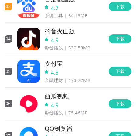
下载
0
3
4.7
系统工具
84.13MB
抖音火山版
下载
0
4
4.9
影音播放
332.58MB
支付宝
下载
0
5
4.5
金融理财
173.72MB
西瓜视频
下载
0
6
4.9
影音播放
75.46MB
QQ浏览器
下载