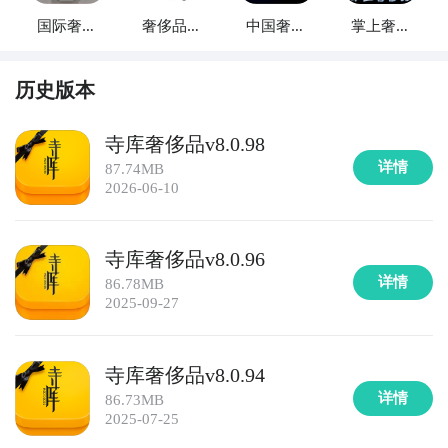
提供各类商品的在线购物服务。用户可以在京东上购买
国际奢侈
奢侈品商
中国奢侈
掌上奢侈
到从日常用品、数码产品到奢侈品牌的商品，享受到全
品
店
品
品
方位的购物保障和便捷的配送服务。

历史版本
6. 《拼多多》：拼多多是一个以团购和拼团购物为特色
的电商平台，致力于提供高性价比的商品。用户可以在
寺库奢侈品v8.0.98
拼多多上组团购买各类商品，并享受到更低折扣和更多
详情
87.74MB
优惠。

2026-06-10
7. 《美团》：美团是一个以外卖、团购和在线预订为主
寺库奢侈品v8.0.96
题的综合性平台，提供各类商品和服务的购买。用户可
详情
86.78MB
以在美团上购买到餐饮美食、旅游服务、电影票等，还
2025-09-27
能享受到折扣优惠和特别活动。

8. 《淘宝》：淘宝是中国最大的C2C电子商务平台，提
寺库奢侈品v8.0.94
供各类商品的在线购物服务。用户可以在淘宝上找到从
详情
86.73MB
普通日用品到奢侈品的丰富商品选择，还能通过淘宝特
2025-07-25
卖等活动获取到更多优惠。
