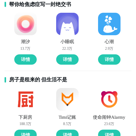
帮你给焦虑症写一封绝交书
潮汐
小睡眠
心潮
13.7万
22.3万
2.9万
详情
详情
详情
房子是租来的 但生活不是
下厨房
Timi记账
使命闹钟Alarmy
188.3万
8.5万
23.6万
详情
详情
详情