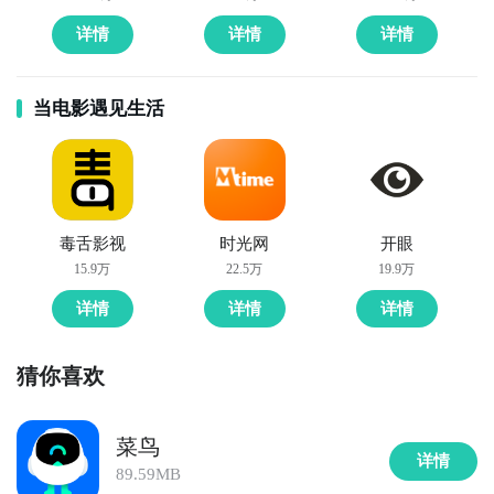
详情
详情
详情
当电影遇见生活
毒舌影视
时光网
开眼
15.9万
22.5万
19.9万
详情
详情
详情
猜你喜欢
菜鸟
详情
89.59MB