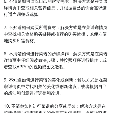
6. 不清楚如何适应自己的饮食需求：解决方式是在菜谱
详情页中查找相关营养信息，并根据自己的饮食需求进
9. 《美食圈》- 美食圈是一款专注于分享美食图片和评
行适当调整或选择。

价的APP。它汇集了用户的美食分享和评价，用户可以
通过该APP找到最受欢迎的美食推荐，并根据自己的食
7. 不知道如何购买所需食材：解决方式是在菜谱详情页
材进行组菜，分享自己的美食创作。

中查找相关食材购买链接或推荐的购买途径，以便方便
地购买所需食材。

10. 《食材之旅》- 食材之旅是一款带你探索食材奇妙世
界的APP。它提供了各种食材的详细介绍和使用方法，
8. 不清楚如何进行菜谱的步骤操作：解决方式是在菜谱
用户可以通过该APP了解到不同食材的特点和适宜搭配
详情页中仔细阅读做法步骤，并按照顺序进行操作，或
的菜谱，让用户在烹饪过程中尽情发挥创意，打造独特
者查找APP中的视频或图文教程。

美味的菜品。用户可以根据手中的食材进行搜索，找到
适合自己的食材组合，
9. 不知道如何进行菜谱的美化或创新：解决方式是在菜
谱详情页中寻找相关的美化或创新建议，或者根据自己
的想法和创意进行调整和改进。

10. 不清楚如何进行菜谱的分享或反馈：解决方式是在
菜谱详情页中查找相关的分享或反馈按钮，通过社交媒