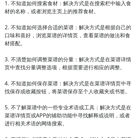
搭配建议的APP。它包含了各种常见食材的营养价值和
1. 不知道如何搜索食材：解决方式是在搜索栏中输入食
烹饪搭配，用户可以根据自己手中的食材找到合适的搭
材的名称，或者浏览主页上的推荐食材。

配方案，提升菜品的口感和营养价值。

2. 不知道如何选择合适的菜谱：解决方式是根据自己的
6. 《美食达人》- 美食达人是一款专注于分享美食制作
口味和喜好，浏览菜谱的详情页，查看菜谱的做法和食
技巧的APP。它汇集了众多美食达人的独家菜谱和心得
材搭配。

分享，用户可以通过该APP学习到更多的烹饪技巧，并
根据自己的食材进行实践，提升自己的厨艺水平。

3. 不清楚如何调整菜谱的分量：解决方式是在菜谱详情
页中查找分量调整选项，根据需要进行相应的调整。

7. 《食材组合》- 食材组合是一款专门为用户提供食材
搭配建议的APP。它根据食材的特点和相克相宜的原
4. 不知道如何保存菜谱：解决方式是在菜谱详情页中寻
则，推荐用户适合搭配的食材组合，并提供相应的菜谱
找保存或收藏按钮，将菜谱保存至个人收藏夹或书签。

供用户参考，帮助用户更好地组菜。

5. 不了解菜谱中的一些专业术语或工具：解决方式是在
8. 《美食家》- 美食家是一款聚焦美食文化的APP。它
菜谱详情页或APP的辅助功能中寻找解释或说明，或者
介绍了各地的特色美食和烹饪传统，用户可以通过该
进行相关术语的网络搜索。

APP了解到不同地域的美食文化，激发自己的创作灵
感，并根据自己的食材进行组菜。
