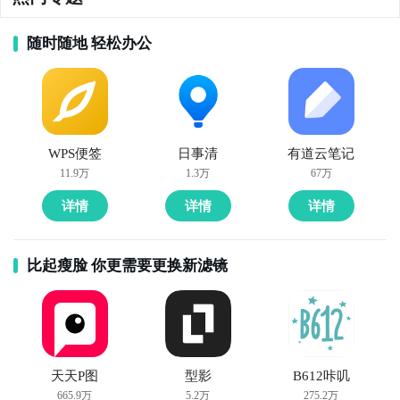
随时随地 轻松办公
WPS便签
日事清
有道云笔记
11.9万
1.3万
67万
详情
详情
详情
比起瘦脸 你更需要更换新滤镜
天天P图
型影
B612咔叽
665.9万
5.2万
275.2万