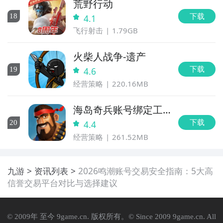
荒野行动
下载
18
4.1
飞行射击
1.79GB
火柴人战争-遗产
下载
19
4.6
经营策略
220.16MB
海岛奇兵账号绑定工
具
下载
20
4.4
经营策略
261.52MB
九游
资讯列表
2026鸣潮账号交易安全指南：5大高
信誉交易平台对比与选择建议
© 2009年 至今 9game.cn. 版权所有。© Since 2009 9game.cn. All