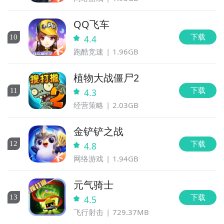
QQ飞车
下载
10
4.4
跑酷竞速
1.96GB
植物大战僵尸2
下载
11
4.3
经营策略
2.03GB
金铲铲之战
下载
12
4.8
网络游戏
1.94GB
元气骑士
下载
13
4.5
飞行射击
729.37MB