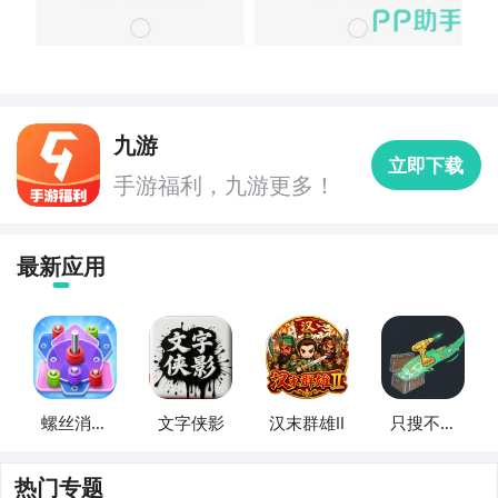
九游
立即下载
手游福利，九游更多！
最新应用
螺丝消消
文字侠影
汉末群雄Ⅱ
只搜不打
乐
不撤
热门专题