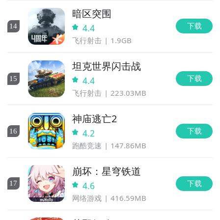
暗区突围
下载
14
4.4
飞行射击
1.9GB
坦克世界闪击战
下载
15
4.4
飞行射击
223.03MB
神庙逃亡2
下载
16
4.2
跑酷竞速
147.86MB
崩坏：星穹铁道
下载
17
4.6
网络游戏
416.59MB