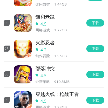
休闲益智
1.44GB
猫和老鼠
下载
0
6
4.5
网络游戏
1.77GB
火影忍者
下载
0
7
4.2
动作冒险
1.96GB
部落冲突
下载
0
8
4.5
经营策略
910.5MB
穿越火线：枪战王者
下载
0
9
4.5
网络游戏
1.98GB