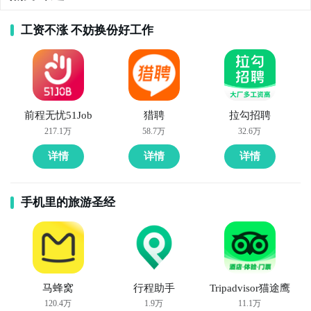
工资不涨 不妨换份好工作
前程无忧51Job
猎聘
拉勾招聘
217.1万
58.7万
32.6万
详情
详情
详情
手机里的旅游圣经
马蜂窝
行程助手
Tripadvisor猫途鹰
120.4万
1.9万
11.1万