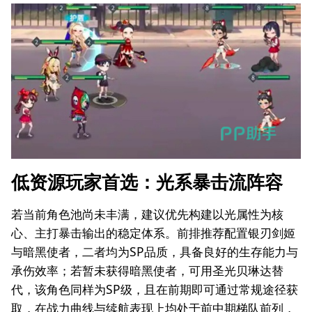
低资源玩家首选：光系暴击流阵容
若当前角色池尚未丰满，建议优先构建以光属性为核
心、主打暴击输出的稳定体系。前排推荐配置银刃剑姬
与暗黑使者，二者均为SP品质，具备良好的生存能力与
承伤效率；若暂未获得暗黑使者，可用圣光贝琳达替
代，该角色同样为SP级，且在前期即可通过常规途径获
取，在战力曲线与续航表现上均处于前中期梯队前列，