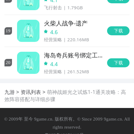
4.1
飞行射击
1.79GB
火柴人战争-遗产
下载
19
4.6
经营策略
220.16MB
海岛奇兵账号绑定工
具
下载
20
4.4
经营策略
261.52MB
九游
资讯列表
萌神战姬光之试炼1-1通关攻略：高
效阵容搭配与详细步骤
© 2009年 至今 9game.cn. 版权所有。© Since 2009 9game.cn. All
rights reserved.