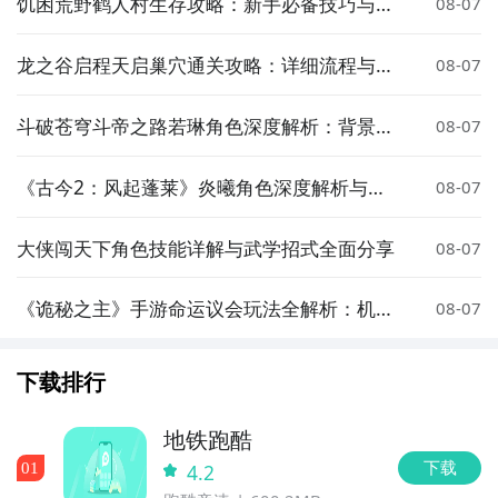
饥困荒野鹤人村生存攻略：新手必备技巧与资
08-07
源获取指南
龙之谷启程天启巢穴通关攻略：详细流程与技
08-07
巧分享
斗破苍穹斗帝之路若琳角色深度解析：背景、
08-07
实力与剧情作用全盘点
《古今2：风起蓬莱》炎曦角色深度解析与实
08-07
战评测
大侠闯天下角色技能详解与武学招式全面分享
08-07
《诡秘之主》手游命运议会玩法全解析：机
08-07
制、阵容搭配与通关技巧
下载排行
地铁跑酷
下载
0
1
4.2