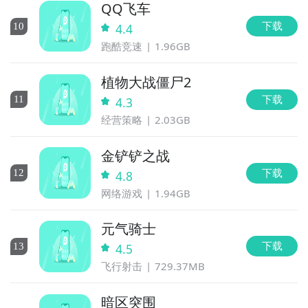
QQ飞车
下载
10
4.4
跑酷竞速
1.96GB
植物大战僵尸2
下载
11
4.3
经营策略
2.03GB
金铲铲之战
下载
12
4.8
网络游戏
1.94GB
元气骑士
下载
13
4.5
飞行射击
729.37MB
暗区突围