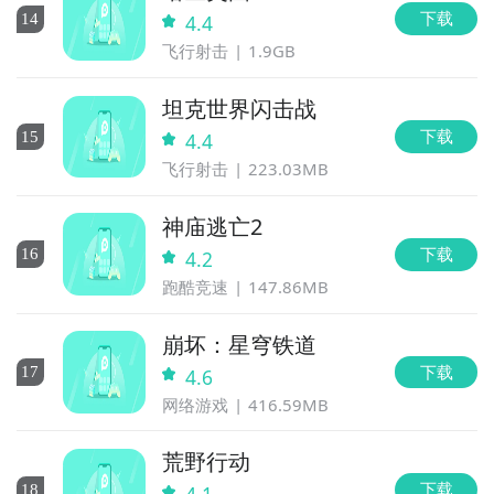
下载
14
4.4
飞行射击
1.9GB
坦克世界闪击战
下载
15
4.4
飞行射击
223.03MB
神庙逃亡2
下载
16
4.2
跑酷竞速
147.86MB
崩坏：星穹铁道
下载
17
4.6
网络游戏
416.59MB
荒野行动
下载
18