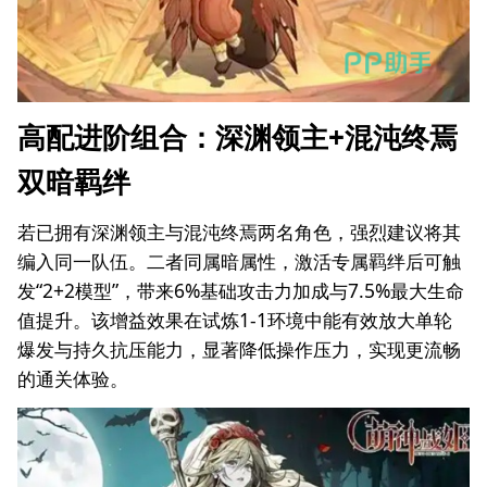
高配进阶组合：深渊领主+混沌终焉
双暗羁绊
若已拥有深渊领主与混沌终焉两名角色，强烈建议将其
编入同一队伍。二者同属暗属性，激活专属羁绊后可触
发“2+2模型”，带来6%基础攻击力加成与7.5%最大生命
值提升。该增益效果在试炼1-1环境中能有效放大单轮
爆发与持久抗压能力，显著降低操作压力，实现更流畅
的通关体验。