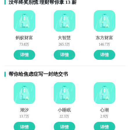
没年终奖别慌 理财帮你拿 13 薪
蚂蚁财富
大智慧
东方财富
73.8万
265.5万
146.7万
详情
详情
详情
帮你给焦虑症写一封绝交书
潮汐
小睡眠
心潮
13.7万
22.3万
2.9万
详情
详情
详情