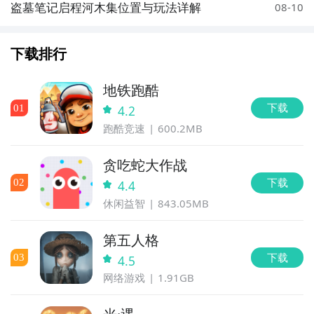
盗墓笔记启程河木集位置与玩法详解
08-10
下载排行
地铁跑酷
下载
0
1
4.2
跑酷竞速
600.2MB
贪吃蛇大作战
下载
0
2
4.4
休闲益智
843.05MB
第五人格
下载
0
3
4.5
网络游戏
1.91GB