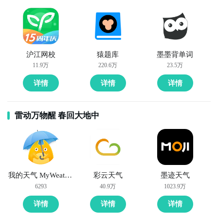
沪江网校
猿题库
墨墨背单词
11.9万
220.6万
23.5万
详情
详情
详情
雷动万物醒 春回大地中
我的天气 MyWeather
彩云天气
墨迹天气
6293
40.9万
1023.9万
详情
详情
详情