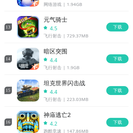
网络游戏
1.94GB
元气骑士
下载
13
4.5
飞行射击
729.37MB
暗区突围
下载
14
4.4
飞行射击
1.9GB
坦克世界闪击战
下载
15
4.4
飞行射击
223.03MB
神庙逃亡2
下载
16
4.2
跑酷竞速
147.86MB