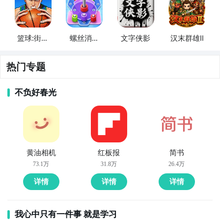
篮球:街头
螺丝消消
文字侠影
汉末群雄Ⅱ
热血投篮
乐
比赛
热门专题
不负好春光
黄油相机
红板报
简书
73.1万
31.8万
26.4万
详情
详情
详情
我心中只有一件事 就是学习