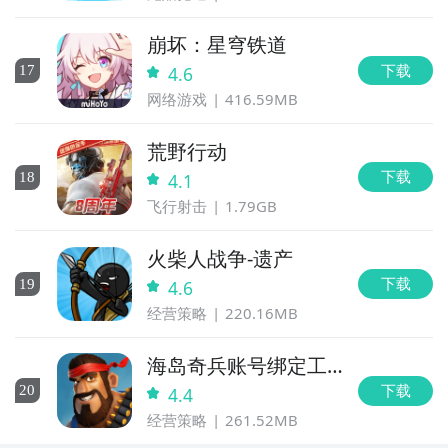
崩坏：星穹铁道
下载
17
4.6
网络游戏
416.59MB
荒野行动
下载
18
4.1
飞行射击
1.79GB
火柴人战争-遗产
下载
19
4.6
经营策略
220.16MB
海岛奇兵账号绑定工
具
下载
20
4.4
经营策略
261.52MB