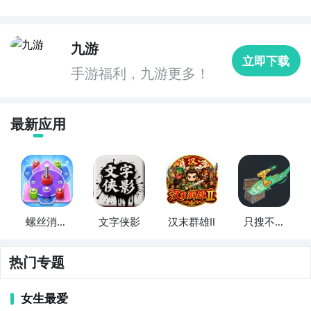
九游
立即下载
手游福利，九游更多！
最新应用
螺丝消消
文字侠影
汉末群雄Ⅱ
只搜不打
乐
不撤
热门专题
女生最爱