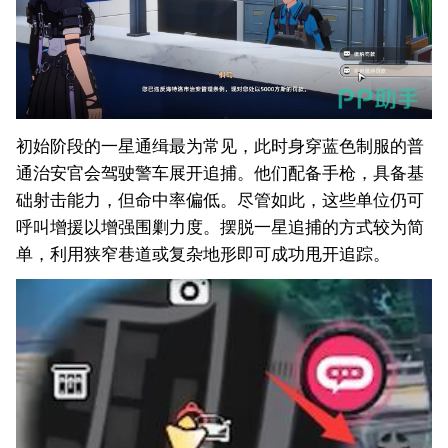
初始阶段的一星通缉最为常见，此时身穿蓝色制服的普
通治安官会驾驶警车展开追捕。他们配备手枪，具备基
础射击能力，但命中率偏低。尽管如此，这些单位仍可
呼叫增援以增强围剿力度。摆脱一星追捕的方式较为简
单，利用狭窄巷道或复杂地形即可成功甩开追踪。