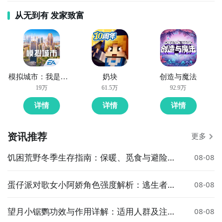
从无到有 发家致富
模拟城市：我是市长
奶块
创造与魔法
19万
61.5万
92.9万
详情
详情
详情
资讯推荐
更多
饥困荒野冬季生存指南：保暖、觅食与避险全
08-08
攻略
蛋仔派对歌女小阿娇角色强度解析：逃生者玩
08-08
法与实战表现全面评测
望月小锯鹦功效与作用详解：适用人群及注意
08-08