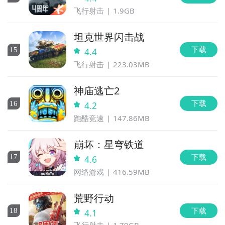
飞行射击
1.9GB
坦克世界闪击战
下载
15
4.4
飞行射击
223.03MB
神庙逃亡2
下载
16
4.2
跑酷竞速
147.86MB
崩坏：星穹铁道
下载
17
4.6
网络游戏
416.59MB
荒野行动
下载
18
4.1