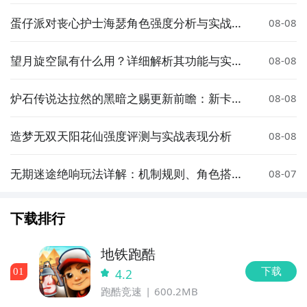
事项
蛋仔派对丧心护士海瑟角色强度分析与实战表
08-08
现评测
望月旋空鼠有什么用？详细解析其功能与实际
08-08
应用场景
炉石传说达拉然的黑暗之赐更新前瞻：新卡
08-08
牌、机制与玩法详解
造梦无双天阳花仙强度评测与实战表现分析
08-08
无期迷途绝响玩法详解：机制规则、角色搭配
08-07
与通关技巧
下载排行
地铁跑酷
下载
0
1
4.2
跑酷竞速
600.2MB