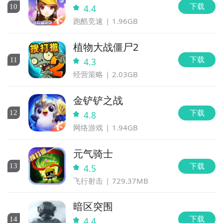
下载
10
4.4
跑酷竞速
1.96GB
植物大战僵尸2
下载
11
4.3
经营策略
2.03GB
金铲铲之战
下载
12
4.8
网络游戏
1.94GB
元气骑士
下载
13
4.5
飞行射击
729.37MB
暗区突围
下载
14
4.4