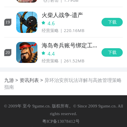
飞行射击
1.79GB
火柴人战争-遗产
下载
19
4.6
经营策略
220.16MB
海岛奇兵账号绑定工
具
下载
20
4.4
经营策略
261.52MB
九游
资讯列表
异环治安所玩法详解与高效管理策略
指南
© 2009年 至今 9game.cn. 版权所有。© Since 2009 9game.cn. All
rights reserved.
粤ICP备13078412号