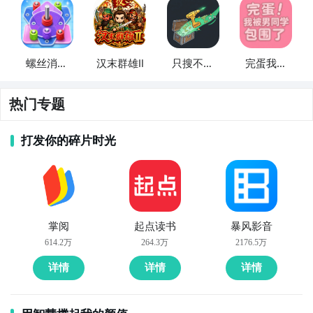
螺丝消消
汉末群雄Ⅱ
只搜不打
完蛋我被
乐
不撤
男同学包
围了
热门专题
打发你的碎片时光
掌阅
起点读书
暴风影音
614.2万
264.3万
2176.5万
详情
详情
详情