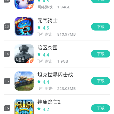
4.8
网络游戏
1.94GB
元气骑士
下载
13
4.5
飞行射击
810.97MB
暗区突围
下载
14
4.4
飞行射击
1.9GB
坦克世界闪击战
下载
15
4.4
飞行射击
223.03MB
神庙逃亡2
下载
16
4.2