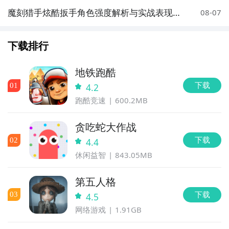
魔刻猎手炫酷扳手角色强度解析与实战表现评
08-07
测
下载排行
地铁跑酷
下载
0
1
4.2
跑酷竞速
600.2MB
贪吃蛇大作战
下载
0
2
4.4
休闲益智
843.05MB
第五人格
下载
0
3
4.5
网络游戏
1.91GB