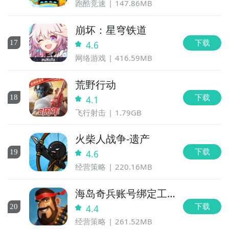
跑酷竞速
147.86MB
崩坏：星穹铁道
下载
17
4.6
网络游戏
416.59MB
荒野行动
下载
18
4.1
飞行射击
1.79GB
火柴人战争-遗产
下载
19
4.6
经营策略
220.16MB
海岛奇兵账号绑定工
具
下载
20
4.4
经营策略
261.52MB