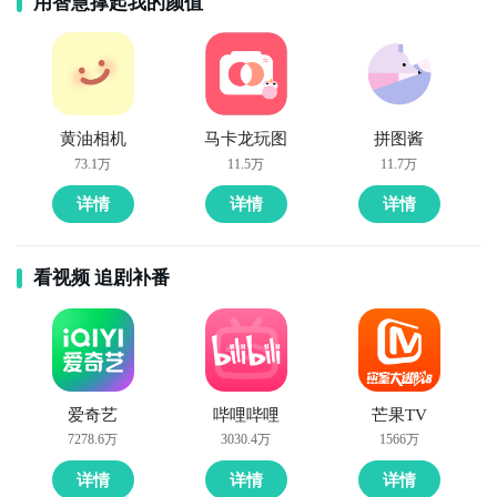
用智慧撑起我的颜值
黄油相机
马卡龙玩图
拼图酱
73.1万
11.5万
11.7万
详情
详情
详情
看视频 追剧补番
爱奇艺
哔哩哔哩
芒果TV
7278.6万
3030.4万
1566万
详情
详情
详情