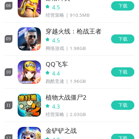
下载
0
8
4.5
经营策略
910.5MB
穿越火线：枪战王者
下载
0
9
4.5
网络游戏
1.98GB
QQ飞车
下载
10
4.4
跑酷竞速
1.96GB
植物大战僵尸2
下载
11
4.3
经营策略
2.03GB
金铲铲之战
下载
12