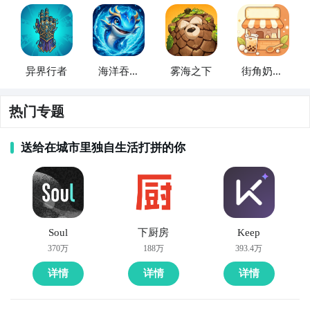
异界行者
海洋吞噬
雾海之下
街角奶茶·
进化
奶茶店模
拟器
热门专题
送给在城市里独自生活打拼的你
Soul
下厨房
Keep
370万
188万
393.4万
详情
详情
详情