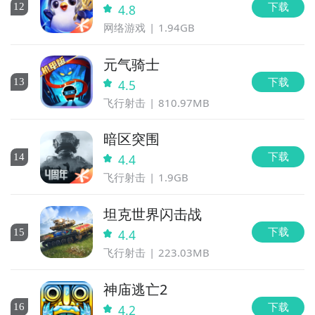
下载
12
4.8
网络游戏
1.94GB
元气骑士
下载
13
4.5
飞行射击
810.97MB
暗区突围
下载
14
4.4
飞行射击
1.9GB
坦克世界闪击战
下载
15
4.4
飞行射击
223.03MB
神庙逃亡2
下载
16
4.2