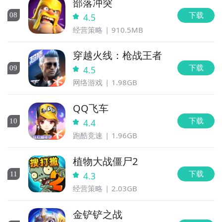
部落冲突
下载
0
8
4.5
经营策略
910.5MB
穿越火线：枪战王者
下载
0
9
4.5
网络游戏
1.98GB
QQ飞车
下载
10
4.4
跑酷竞速
1.96GB
植物大战僵尸2
下载
11
4.3
经营策略
2.03GB
金铲铲之战