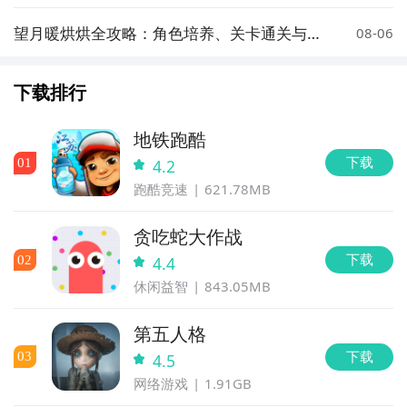
操作与战术思维训练
望月暖烘烘全攻略：角色培养、关卡通关与资
08-06
源获取技巧
下载排行
地铁跑酷
下载
0
1
4.2
跑酷竞速
621.78MB
贪吃蛇大作战
下载
0
2
4.4
休闲益智
843.05MB
第五人格
下载
0
3
4.5
网络游戏
1.91GB