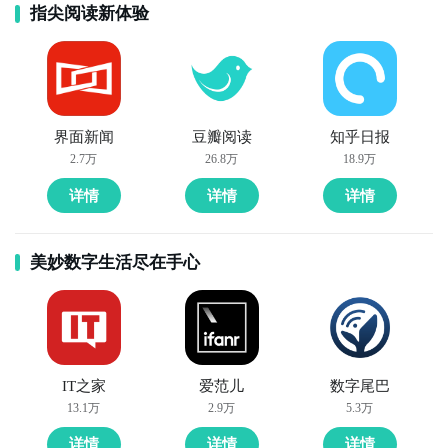
指尖阅读新体验
界面新闻
豆瓣阅读
知乎日报
2.7万
26.8万
18.9万
详情
详情
详情
美妙数字生活尽在手心
IT之家
爱范儿
数字尾巴
13.1万
2.9万
5.3万
详情
详情
详情