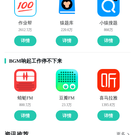
作业帮
猿题库
小猿搜题
2612.5万
220.6万
866万
详情
详情
详情
BGM响起工作停不下来
蜻蜓FM
豆瓣FM
喜马拉雅
800.5万
23.3万
1395.8万
详情
详情
详情
资讯推荐
更多