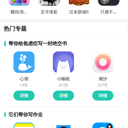
螺丝消消
文字侠影
汉末群雄Ⅱ
只搜不打
乐
不撤
热门专题
帮你给焦虑症写一封绝交书
心潮
小睡眠
潮汐
2.9万
22.3万
13.7万
详情
详情
详情
它们帮你写作业