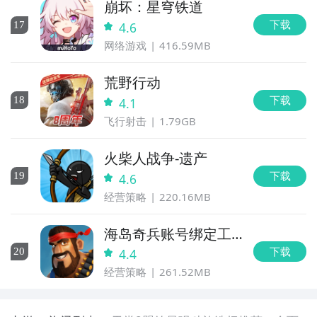
崩坏：星穹铁道
下载
17
4.6
网络游戏
416.59MB
荒野行动
下载
18
4.1
飞行射击
1.79GB
火柴人战争-遗产
下载
19
4.6
经营策略
220.16MB
海岛奇兵账号绑定工
具
下载
20
4.4
经营策略
261.52MB