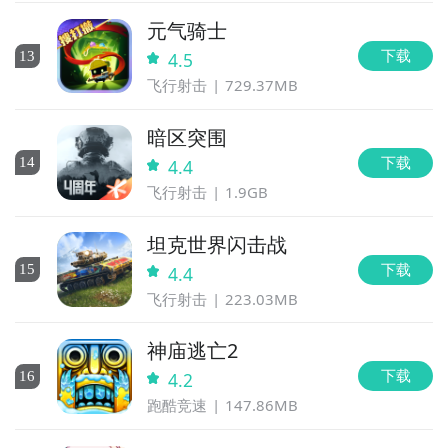
元气骑士
下载
13
4.5
飞行射击
729.37MB
暗区突围
下载
14
4.4
飞行射击
1.9GB
坦克世界闪击战
下载
15
4.4
飞行射击
223.03MB
神庙逃亡2
下载
16
4.2
跑酷竞速
147.86MB