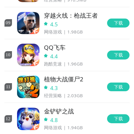
穿越火线：枪战王者
下载
0
9
4.5
网络游戏
1.98GB
QQ飞车
下载
10
4.4
跑酷竞速
1.96GB
植物大战僵尸2
下载
11
4.3
经营策略
2.03GB
金铲铲之战
下载
12
4.8
网络游戏
1.94GB