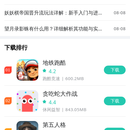
技巧
妖妖棋帝国晋升流玩法详解：新手入门与进阶
08-08
技巧分享
望月录影蛛有什么用？详细解析其功能与实际
08-08
应用场景
下载排行
地铁跑酷
下载
0
1
4.2
跑酷竞速
600.2MB
贪吃蛇大作战
下载
0
2
4.4
休闲益智
843.05MB
第五人格