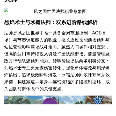
烈焰术士与冰霜法师：双系进阶路线解析
法师是风之国世界中唯一具备全局范围控制（AOE控
场）与节奏调度能力的职业，擅长通过技能前摇预判与
站位管理影响整场战斗走向。虽然入门操作相对直观，
但高阶运用需持续投入资源打磨技能衔接、蓝量管理及
敌方行动轨迹预判能力。转职阶段提供两条明确分支：
烈焰术士专注火元素伤害转化，强化单体熔毁与扇形爆
炸输出，追求极致瞬时爆发；冰霜法师则依托寒冰系效
果链，构建减速—定身—连锁冻结的多段控制循环，成
为团队防御体系中的关键支点。