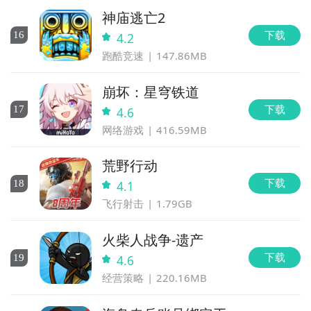
神庙逃亡2
下载
16
4.2
跑酷竞速
147.86MB
崩坏：星穹铁道
下载
17
4.6
网络游戏
416.59MB
荒野行动
下载
18
4.1
飞行射击
1.79GB
火柴人战争-遗产
下载
19
4.6
经营策略
220.16MB