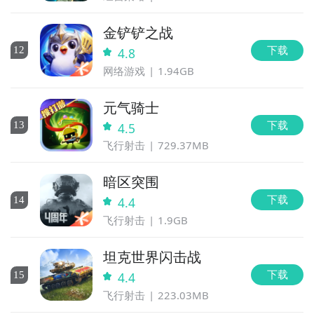
金铲铲之战
下载
12
4.8
网络游戏
1.94GB
元气骑士
下载
13
4.5
飞行射击
729.37MB
暗区突围
下载
14
4.4
飞行射击
1.9GB
坦克世界闪击战
下载
15
4.4
飞行射击
223.03MB