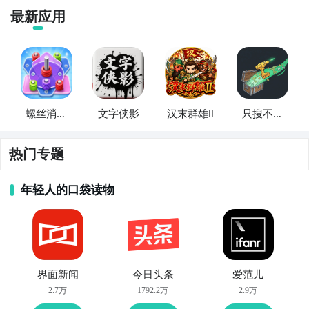
最新应用
螺丝消消
文字侠影
汉末群雄Ⅱ
只搜不打
乐
不撤
热门专题
年轻人的口袋读物
界面新闻
今日头条
爱范儿
2.7万
1792.2万
2.9万