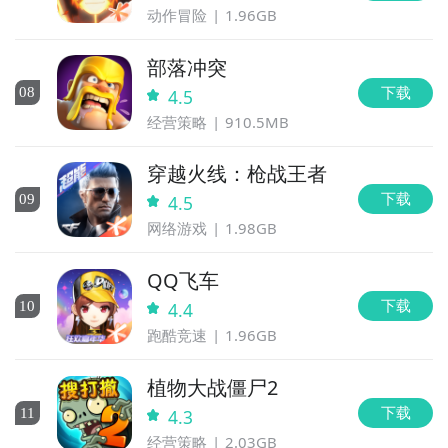
动作冒险
1.96GB
部落冲突
下载
0
8
4.5
经营策略
910.5MB
穿越火线：枪战王者
下载
0
9
4.5
网络游戏
1.98GB
QQ飞车
下载
10
4.4
跑酷竞速
1.96GB
植物大战僵尸2
下载
11
4.3
经营策略
2.03GB