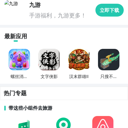
九游
立即下载
手游福利，九游更多！
最新应用
螺丝消消
文字侠影
汉末群雄Ⅱ
只搜不打
乐
不撤
热门专题
带这些小组件去旅游