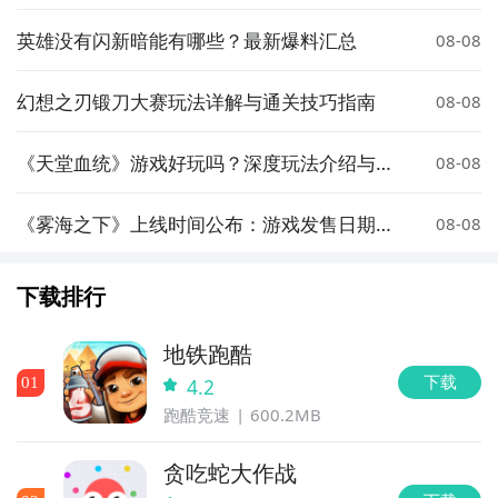
伍组建攻略
英雄没有闪新暗能有哪些？最新爆料汇总
08-08
幻想之刃锻刀大赛玩法详解与通关技巧指南
08-08
《天堂血统》游戏好玩吗？深度玩法介绍与体
08-08
验评测
《雾海之下》上线时间公布：游戏发售日期一
08-08
览
下载排行
地铁跑酷
下载
0
1
4.2
跑酷竞速
600.2MB
贪吃蛇大作战