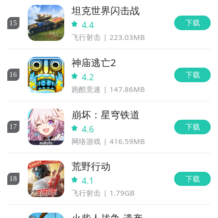
坦克世界闪击战
下载
15
4.4
飞行射击
223.03MB
神庙逃亡2
下载
16
4.2
跑酷竞速
147.86MB
崩坏：星穹铁道
下载
17
4.6
网络游戏
416.59MB
荒野行动
下载
18
4.1
飞行射击
1.79GB