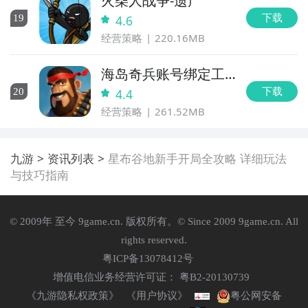
火柴人战争-遗产
下载
19
4.6
经营策略
220.16MB
海岛奇兵账号绑定工
具
下载
20
4.4
经营策略
261.52MB
九游
资讯列表
星布谷地新手开局全攻略 详细玩法
与技巧指南
© 2009年 至今 9game.cn. 版权所有。© Since 2009 9game.cn. All
rights reserved.
粤ICP备13078412号
增值电信业务经营许可证： 粤B2-20130739
《九游隐私权政策》
《用户协议》
粤公网安备