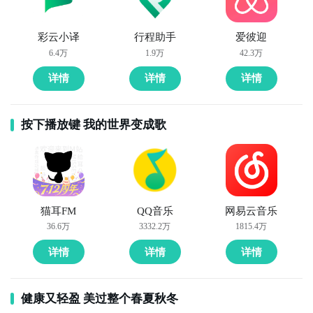
彩云小译
行程助手
爱彼迎
6.4万
1.9万
42.3万
详情
详情
详情
按下播放键 我的世界变成歌
猫耳FM
QQ音乐
网易云音乐
36.6万
3332.2万
1815.4万
详情
详情
详情
健康又轻盈 美过整个春夏秋冬