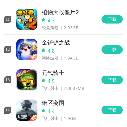
植物大战僵尸2
下载
11
4.3
经营策略
2.03GB
金铲铲之战
下载
12
4.8
网络游戏
1.94GB
元气骑士
下载
13
4.5
飞行射击
729.37MB
暗区突围
下载
14
4.4
飞行射击
1.9GB