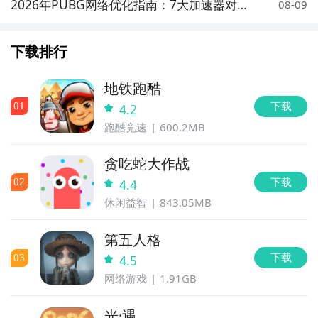
2026年PUBG网络优化指南：7大加速器对比
08-09
实测与低延迟选择策略
下载排行
地铁跑酷
下载
0
1
4.2
跑酷竞速
600.2MB
贪吃蛇大作战
下载
0
2
4.4
休闲益智
843.05MB
第五人格
下载
0
3
4.5
网络游戏
1.91GB
光·遇