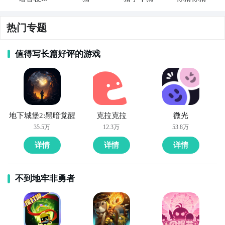
图
热门专题
值得写长篇好评的游戏
2
九游客户端
地下城堡2:黑暗觉醒
克拉克拉
微光
最直接的方法就是到九游APP进行下载，九游APP提供
35.5万
12.3万
53.8万
海量的精品游戏下载
，
详情
详情
详情
在九游客户端搜索栏中输入谐音猜亿猜进行搜索，点击
进入到游戏专区中，如图所示：如图所示，这样你就不
不到地牢非勇者
用四处寻求游戏下载包，简简单单的两步你就可以安装
了，同时​还有大量的安卓手机游戏攻略。
九游APP下载
【高速下载】