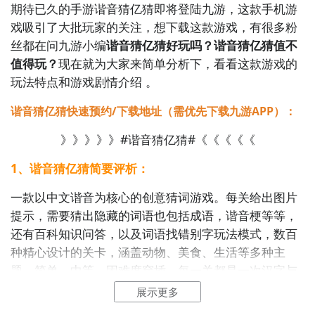
期待已久的手游谐音猜亿猜即将登陆九游，这款手机游
戏吸引了大批玩家的关注，想下载这款游戏，有很多粉
丝都在问九游小编
谐音猜亿猜好玩吗？谐音猜亿猜值不
值得玩？
现在就为大家来简单分析下，看看这款游戏的
玩法特点和游戏剧情介绍 。
谐音猜亿猜快速预约/下载地址（需优先下载九游APP）：
》》》》》#谐音猜亿猜#《《《《《
1、谐音猜亿猜简要评析：
一款以中文谐音为核心的创意猜词游戏。每关给出图片
提示，需要猜出隐藏的词语也包括成语，谐音梗等等，
还有百科知识问答，以及词语找错别字玩法模式，数百
种精心设计的关卡，涵盖动物、美食、生活等多种主
题，简单，中等，困难度穿插，每一关都是一次汉字与
拼音的趣味博弈，考验你的词汇量、联想力和对中文谐
展示更多
音的敏感度。