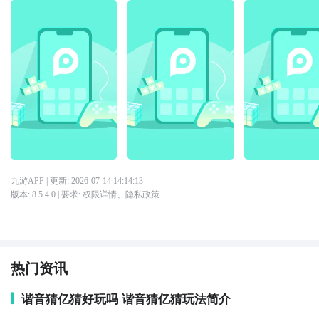
九游APP
| 更新:
2026-07-14 14:14:13
版本:
8.5.4.0
| 要求:
权限详情
、
隐私政策
热门资讯
谐音猜亿猜好玩吗 谐音猜亿猜玩法简介