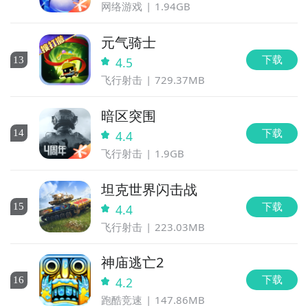
网络游戏
1.94GB
元气骑士
下载
13
4.5
飞行射击
729.37MB
暗区突围
下载
14
4.4
飞行射击
1.9GB
坦克世界闪击战
下载
15
4.4
通过上面的游戏介绍和图片，可能大家对谐音猜亿猜有
飞行射击
223.03MB
大致的了解了，不过这么游戏要怎么样才能抢先体验到
呢？不用担心，目前九游客户端已经开通了测试提醒
神庙逃亡2
了，通过在九游APP中搜索“谐音猜亿猜”，点击右边的
下载
16
4.2
【订阅】或者是【开测提醒】，订阅游戏就不会错过最
跑酷竞速
147.86MB
先的下载机会了咯！