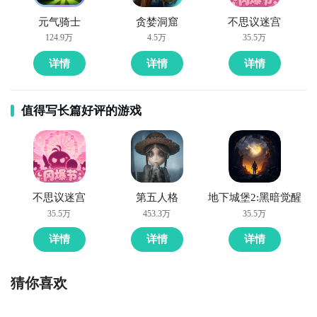
元气骑士
贪婪洞窟
不思议迷宫
124.9万
4.5万
35.5万
详情
详情
详情
值得写长篇好评的游戏
好了，小编为大家大家提供了这两种教程是下载谐音猜
亿猜最为直接方法哦，不知道大家有没有清楚的知道
呢？想要了解更多精彩内容，不妨多多关注
九游谐音猜
亿猜
不思议迷宫
第五人格
地下城堡2:黑暗觉醒
35.5万
453.3万
35.5万
详情
详情
详情
猜你喜欢