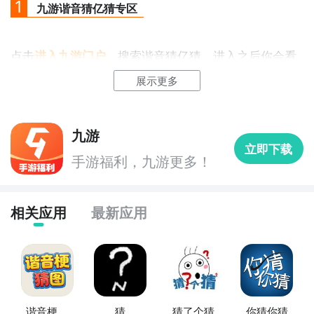
1
九游谐音猜亿猜专区
点击
进入九游门户
，搜索谐音猜亿猜，进入之后你会看
到一个下载按钮，分别是
【高速下载】
和
【下载】
，高
展示更多
速下载可以更加节省下载时间和流量，能够很好的解决
下载耗时长的问题。
如图所示：
九游
立即下载
手游福利，九游更多！
相关应用
最新应用
谐音梗猜
猜
猜了个猜
你猜你猜