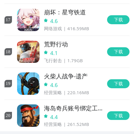
崩坏：星穹铁道
九游APP
下载
17
4.6
玩新游 上九游
网络游戏
416.59MB
荒野行动
下载
18
4.1
谐音猜亿猜什么时候公测？公测
时间提前预知，有三大
飞行射击
1.79GB
方法，下边就让九游独家来为您揭秘吧！
全球好游抢先下
福利礼包免费领
官方直播陪你玩
火柴人战争-遗产
方法一： 关注九游谐音猜亿猜大事件
立即下载
下载
19
4.6
步骤1：
百度搜索
“
九游谐音猜亿猜
”
专区
；
经营策略
220.16MB
步骤2：
关注大事件列表，每次谐音猜亿猜测试的时间都
海岛奇兵账号绑定工
会最新发布，这是九游独家的哦；
具
下载
20
4.4
经营策略
261.52MB